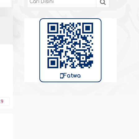
Fatwa
a
19