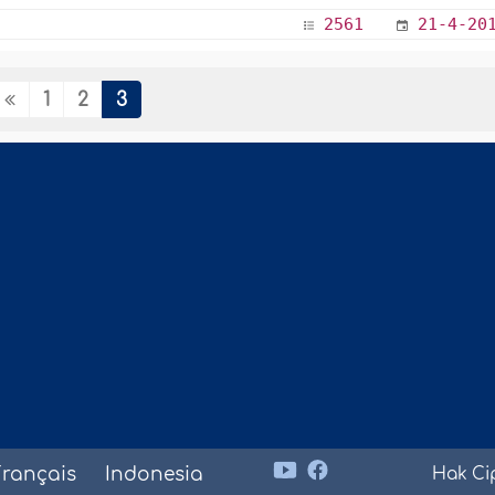
2561
21-4-20
1
2
3
Français
Indonesia
Hak Ci