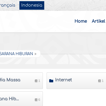
rançais
Indonesia
Home
Artikel
 SARANA HIBURAN
ia Massa
Internet
1
1
Sarana Hiburan
6