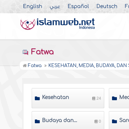
English
عربي
Español
Deutsch
F
Fatwa
Fatwa
KESEHATAN, MEDIA, BUDAYA, DAN
Kesehatan
Med
24
Budaya dan Pemikiran
0