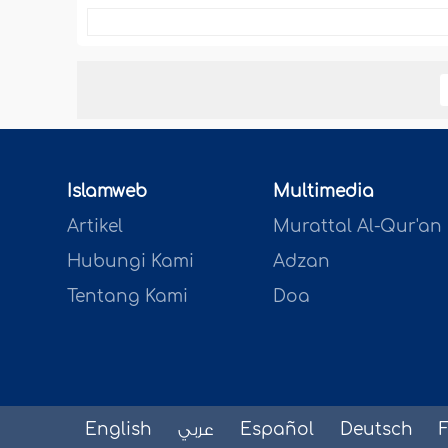
Islamweb
Multimedia
Artikel
Murattal Al-Qur'an
Hubungi Kami
Adzan
Tentang Kami
Doa
English
عربي
Español
Deutsch