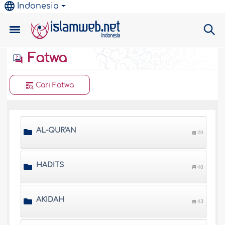
Indonesia
Fatwa
Cari Fatwa
AL-QUR'AN
20
HADITS
40
AKIDAH
43