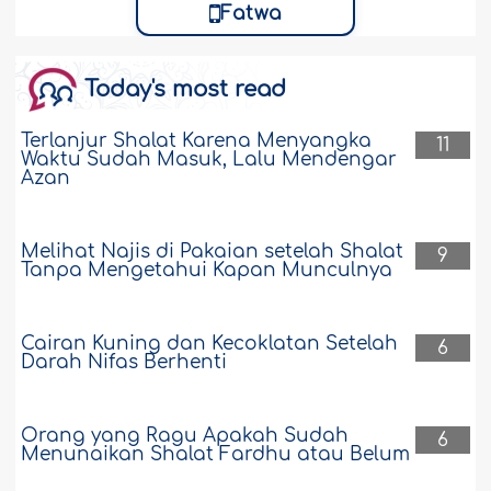
anak saudarinya yang telah meninggal,
Fatwa
perlu diketahui..
Selengkapnya
36020
20-7-2026
Today's most read
Terlanjur Shalat Karena Menyangka
Mengerahkan Segala Usaha untuk
11
Waktu Sudah Masuk, Lalu Mendengar
Melunasi Hutang Hukumnya Wajib
Azan
Saya pernah berhutang sejumlah uang
dari seseorang, akan tetapi saya tidak
Melihat Najis di Pakaian setelah Shalat
tahu dimana tempat (tinggal) orang
9
Tanpa Mengetahui Kapan Munculnya
tersebut saat ini. Apakah boleh saya
bersedekah dengan uang (sejumlah
hutang) tersebut mewakili dia (pemilik
piutang) dan ini sebagai bentuk
Cairan Kuning dan Kecoklatan Setelah
6
Darah Nifas Berhenti
pelunasan hutang saya ?..
Selengkapnya
13535
20-7-2026
Orang yang Ragu Apakah Sudah
6
Menunaikan Shalat Fardhu atau Belum