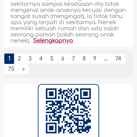
sekitarnya sampai keadaaan dia tidak
mengenal anak-anaknya kecuali dengan
sangat susah (mengingat), ia tidak tahu
apa yang terjadi di sekitarnya. Nenek
memiliki sebuah rumah dan ada salah
seorang paman (salah seorang anak
nenek)..
Selengkapnya
44371
20-7-2026
1
2
3
4
5
6
7
8
9
...
74
75
Hutang Lebih didahulukan daripada
Wasiat
Saya memiliki seorang paman yang
sudah meninggal dunia dan tidak ada
ahli warisnya kecuali saudara (laki-laki)
dan saudari (perempuan) sekandung
yang saat ini masih hidup. Ketika harta
waris dikumpulkan, didapatkan dia
(paman) memiliki sebuah mobil yang dia
telah wasiatkan agar diperuntukan bagi