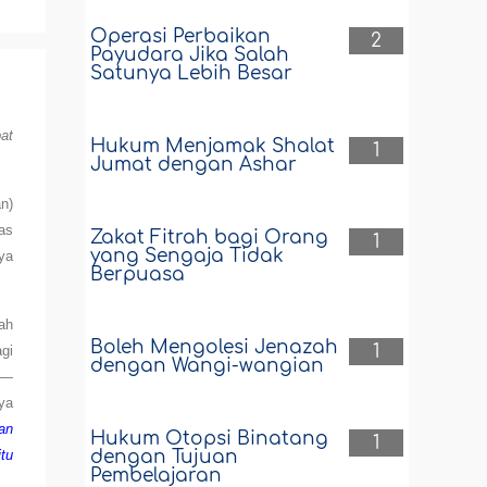
Operasi Perbaikan
2
Payudara Jika Salah
Satunya Lebih Besar
at
Hukum Menjamak Shalat
1
Jumat dengan Ashar
n)
was
Zakat Fitrah bagi Orang
1
yang Sengaja Tidak
ya
Berpuasa
ah
Boleh Mengolesi Jenazah
1
gi
dengan Wangi-wangian
—
ya
an
Hukum Otopsi Binatang
1
dengan Tujuan
itu
Pembelajaran