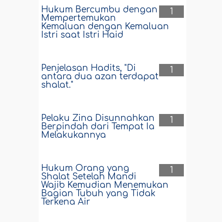
Hukum Bercumbu dengan
1
Mempertemukan
Kemaluan dengan Kemaluan
Istri saat Istri Haid
Penjelasan Hadits, "Di
1
antara dua azan terdapat
shalat."
Pelaku Zina Disunnahkan
1
Berpindah dari Tempat Ia
Melakukannya
Hukum Orang yang
1
Shalat Setelah Mandi
Wajib Kemudian Menemukan
Bagian Tubuh yang Tidak
Terkena Air