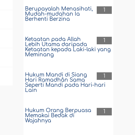
Berupayalah Menasihati,
1
Mudah-mudahan Ia
Berhenti Berzina
Ketaatan pada Allah
1
Lebih Utama daripada
Ketaatan kepada Laki-laki yang
Meminang
Hukum Mandi di Siang
1
Hari Ramadhân Sama
Seperti Mandi pada Hari-hari
Lain
Hukum Orang Berpuasa
1
Memakai Bedak di
Wajahnya