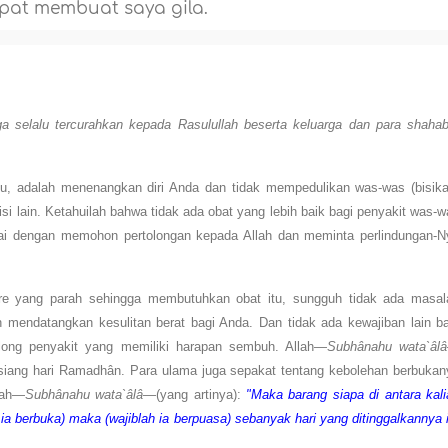
pat membuat saya gila.
a selalu tercurahkan kepada Rasulullah beserta keluarga dan para shahab
u, adalah menenangkan diri Anda dan tidak mempedulikan was-was (bisika
i lain. Ketahuilah bahwa tidak ada obat yang lebih baik bagi penyakit was-
rtai dengan memohon pertolongan kepada Allah dan meminta perlindungan-N
re yang parah sehingga membutuhkan obat itu, sungguh tidak ada masal
mendatangkan kesulitan berat bagi Anda. Dan tidak ada kewajiban lain ba
golong penyakit yang memiliki harapan sembuh. Allah—
Subhânahu wata`âlâ
siang hari Ramadhân. Para ulama juga sepakat tentang kebolehan berbukan
lah—
Subhânahu wata`âlâ
—(yang artinya):
"Maka barang siapa di antara kali
 ia berbuka) maka (wajiblah ia berpuasa) sebanyak hari yang ditinggalkannya 