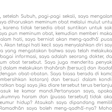
 setelah Subuh, pagi-pagi sekali, saya mengala
saya diharuskan meminum obat melalui mulut unt
karena tidak tersedia obat suntikan untuk sak
t, saya pun meminum obat, kemudian memberi mak
 dalam hati, saya berniat akan meng-qadhâ' pua
. Akan tetapi hati kecil saya menyalahkan diri sa
 saya yang mengatakan bahwa saya telah melakuk
bagai informasi, saya adalah seorang dokter, d
m obat tersebut. Saya juga menderita penyak
n) dalam melakukan thahârah (bersuci) dan ibada
engan obat-obatan. Saya biasa berada di kam
embersihkan kotoran) dan bersuci dalam kondi
tkan bagi saya jika diare tersebut terus berlanju
 masuk ke kamar mandi.Pertanyaan saya, apak
hukumnya haram dan (puasa tersebut) tidak ak
seumur hidup? Ataukah saya dipandang memili
n Ramadhân saya boleh meng-qadhâ'-nya? Moh