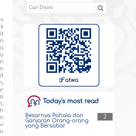
mi
uk
it
an
sa
ya
an
an
it
Fatwa
h,
ar
si
Today's most read
t,
ah
Besarnya Pahala dan
2
an
Ganjaran Orang-orang
ki
yang Bersabar
on