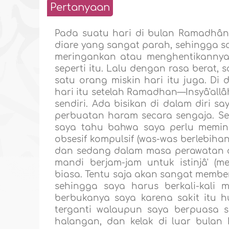
Pertanyaan
Pada suatu hari di bulan Ramadhân,
diare yang sangat parah, sehingga 
meringankan atau menghentikannya, 
seperti itu. Lalu dengan rasa bera
satu orang miskin hari itu juga. Di
hari itu setelah Ramadhan—Insyâ'allâh
sendiri. Ada bisikan di dalam diri
perbuatan haram secara sengaja. Se
saya tahu bahwa saya perlu meminu
obsesif kompulsif (was-was berlebiha
dan sedang dalam masa perawatan d
mandi berjam-jam untuk istinjâ' (m
biasa. Tentu saja akan sangat membera
sehingga saya harus berkali-kali
berbukanya saya karena sakit itu 
terganti walaupun saya berpuasa 
halangan, dan kelak di luar bula