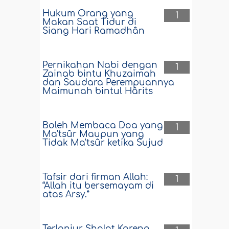
Hukum Orang yang
1
Makan Saat Tidur di
Siang Hari Ramadhân
Pernikahan Nabi dengan
1
Zainab bintu Khuzaimah
dan Saudara Perempuannya
Maimunah bintul Hârits
Boleh Membaca Doa yang
1
Ma'tsûr Maupun yang
Tidak Ma'tsûr ketika Sujud
Tafsir dari firman Allah:
1
“Allah itu bersemayam di
atas Arsy.”
Terlanjur Shalat Karena