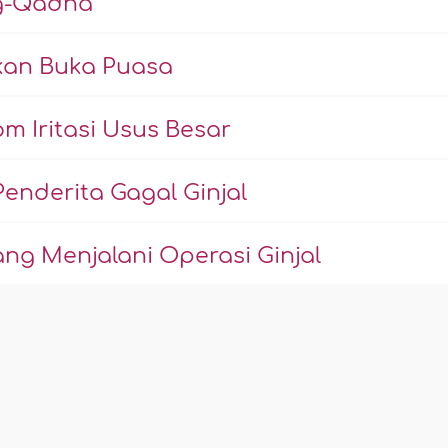
g-Qadhâ'
kan Buka Puasa
m Iritasi Usus Besar
nderita Gagal Ginjal
g Menjalani Operasi Ginjal