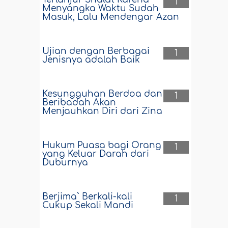
1
Menyangka Waktu Sudah
Masuk, Lalu Mendengar Azan
Ujian dengan Berbagai
1
Jenisnya adalah Baik
Kesungguhan Berdoa dan
1
Beribadah Akan
Menjauhkan Diri dari Zina
Hukum Puasa bagi Orang
1
yang Keluar Darah dari
Duburnya
Berjima` Berkali-kali
1
Cukup Sekali Mandi