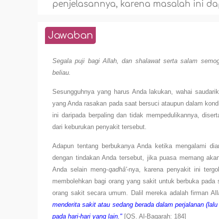
penjelasannya, karena masalah ini da
Jawaban
Segala puji bagi Allah, dan shalawat serta salam semog
beliau.
Sesungguhnya yang harus Anda lakukan, wahai saudarik
yang Anda rasakan pada saat bersuci ataupun dalam kondis
ini daripada berpaling dan tidak mempedulikannya, dise
dari keburukan penyakit tersebut.
Adapun tentang berbukanya Anda ketika mengalami dia
dengan tindakan Anda tersebut, jika puasa memang akan 
Anda selain meng-
qadhâ'
-nya, karena penyakit ini ter
membolehkan bagi orang yang sakit untuk berbuka pada 
orang sakit secara umum. Dalil mereka adalah firman Al
menderita sakit atau sedang berada dalam perjalanan (lalu
pada hari-hari yang lain."
[QS. Al-Baqarah: 184]