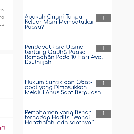
in
Apakah Onani Tanpa
ng
1
Keluar Mani Membatalkan
ya
Puasa?
Pendapat Para Ulama
1
tentang Qadhâ' Puasa
Ramadhân Pada 10 Hari Awal
Dzulhijjah
Hukum Suntik dan Obat-
1
obat yang Dimasukkan
Melalui Anus Saat Berpuasa
Pemahaman yang Benar
1
terhadap Hadits, "Wahai
Hanzhalah, ada saatnya."
an