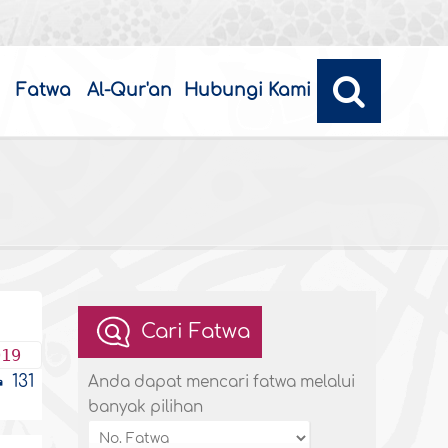
Fatwa
Al-Qur'an
Hubungi Kami
Cari Fatwa
019
131
Anda dapat mencari fatwa melalui
banyak pilihan