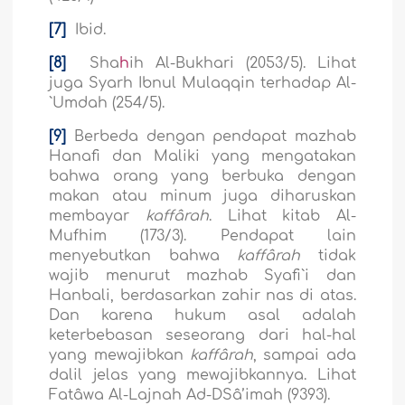
[7]
Ibid.
[8]
Sha
h
ih Al-Bukhari (2053/5). Lihat
juga Syarh Ibnul Mulaqqin terhadap Al-
`Umdah (254/5).
[9]
Berbeda dengan pendapat mazhab
Hanafi dan Maliki yang mengatakan
bahwa orang yang berbuka dengan
makan atau minum juga diharuskan
membayar
kaffârah
. Lihat kitab Al-
Mufhim (173/3). Pendapat lain
menyebutkan bahwa
kaffârah
tidak
wajib menurut mazhab Syafi`i dan
Hanbali, berdasarkan zahir nas di atas.
Dan karena hukum asal adalah
keterbebasan seseorang dari hal-hal
yang mewajibkan
kaffârah
, sampai ada
dalil jelas yang mewajibkannya. Lihat
Fatâwa Al-Lajnah Ad-DSâ’imah (9393).