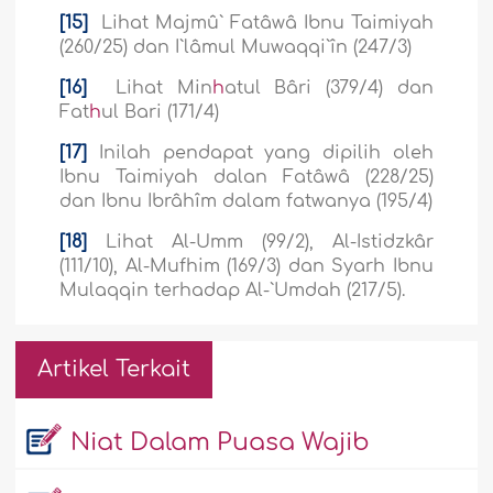
[15]
Lihat Majmû` Fatâwâ Ibnu Taimiyah
(260/25) dan I`lâmul Muwaqqi`în (247/3)
[16]
Lihat Min
h
atul Bâri (379/4) dan
Fat
h
ul Bari (171/4)
[17]
Inilah pendapat yang dipilih oleh
Ibnu Taimiyah dalan Fatâwâ (228/25)
dan Ibnu Ibrâhîm dalam fatwanya (195/4)
[18]
Lihat Al-Umm (99/2), Al-Istidzkâr
(111/10), Al-Mufhim (169/3) dan Syarh Ibnu
Mulaqqin terhadap Al-`Umdah (217/5).
Artikel Terkait
Niat Dalam Puasa Wajib