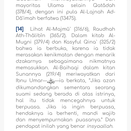
mayoritas Ulama selain Qatâdah
(378/4), dengan ini pula Al-Lajnah Ad-
Dâ’imah berfatwa (13475).
[14]
Lihat Al-Majmû` (316/6), Raudhah
Ath-Thâlibîn (365/2). Dalam kitab Al-
Mugni (379/4) dan Kasyful Qina` (325/2)
bahwa ia berbuka, karena ia tidak
merasakan kenikmatan dengan menarik
dzakarnya sebagaimana nikmatnya
memasukkan. Al-Baihaqi dalam kitan
Sunannya (219/4) meriwayatkan dari
Ibnu Umar—
—ia berkata, “Jika azan
dikumandangkan sementara seorang
suami sedang berada di atas istrinya,
hal itu tidak mencegahnya untuk
berpuasa. Jika ia ingin berpuasa,
hendaknya ia berhenti, mandi wajib
dan menyempurnakan puasanya.” Dan
pendapat inilah yang benar
insyaallah
.