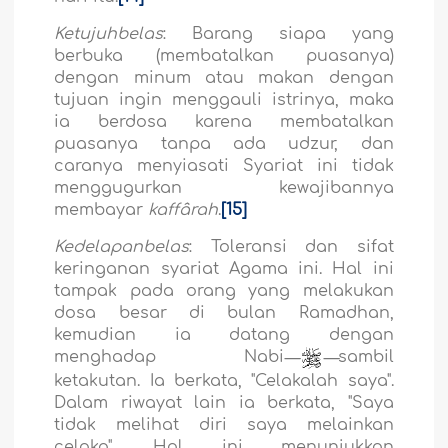
Ketujuhbelas
: Barang siapa yang
berbuka (membatalkan puasanya)
dengan minum atau makan dengan
tujuan ingin menggauli istrinya, maka
ia berdosa karena membatalkan
puasanya tanpa ada udzur, dan
caranya menyiasati Syariat ini tidak
menggugurkan kewajibannya
membayar
kaffârah
.
[15]
Kedelapanbelas
: Toleransi dan sifat
keringanan syariat Agama ini. Hal ini
tampak pada orang yang melakukan
dosa besar di bulan Ramadhan,
kemudian ia datang dengan
menghadap Nabi
—
—
sambil
ketakutan. Ia berkata, "Celakalah saya".
Dalam riwayat lain ia berkata, "Saya
tidak melihat diri saya melainkan
celaka". Hal ini menunjukkan