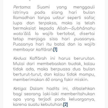
Pertama
: Suami yang menggauli
istrinya pada siang hari bulan
Ramadhan tanpa udzur
seperti safar,
lupa dan terpaksa, maka ia telah
bermaksiat kepada Allah
—Subhânahu
wata`âlâ.
Ia wajib bertobat, disertai
tetap menjaga sisa hari puasanya.
Puasanya hari itu batal dan ia wajib
membayar
kaffârah
.
[1]
Kedua
: Kaffârah ini harus berurutan.
Mulai dari membebaskan budak, kalau
tidak ada, maka berpuasa dua bulan
berturut-turut, dan kalau tidak mampu,
memberimakan 60 orang fakir miskin.
Ketiga
: Dalam hadits ini, dibolehkan
bagi seorang laki-laki memberitahukan
apa yang terjadi pada keluarganya,
karena suatu kebutuhan.
[2]