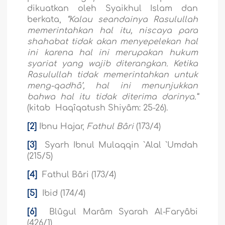
dikuatkan oleh Syaikhul Islam dan
berkata,
“Kalau seandainya Rasulullah
memerintahkan hal itu, niscaya para
shahabat tidak akan menyepelekan hal
ini karena hal ini merupakan hukum
syariat yang wajib diterangkan. Ketika
Rasulullah tidak memerintahkan untuk
meng-qadhâ’, hal ini menunjukkan
bahwa hal itu tidak diterima darinya.”
(kitab Haqîqatush Shiyâm: 25-26).
[2]
Ibnu Hajar,
Fathul Bâri
(173/4)
[3]
Syarh Ibnul Mulaqqin `Alal `Umdah
(215/5)
[4]
Fathul Bâri (173/4)
[5]
Ibid (174/4)
[6]
Blûgul Marâm Syarah Al-Faryâbi
(426/1)