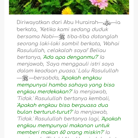
Diriwayatkan dari Abu Hurairah—
—ia
berkata,
"Ketika kami sedang duduk
bersama Nabi—
tiba-tiba datanglah
seorang laki-laki sambil berkata, 'Wahai
Rasulullah, celakalah saya!' Beliau
bertanya,
'Ada apa denganmu?'
Ia
menjawab, 'Saya menggauli istri saya
dalam keadaan puasa.' Lalu Rasulullah
—
—bersabda,
'Apakah engkau
mempunyai hamba sahaya yang bisa
engkau merdekakan?'
Ia menjawab,
'Tidak.' Rasulullah bertanya kembali,
'Apakah engkau bisa berpuasa dua
bulan berturut-turut?'
Ia menjawab,
'Tidak.' Rasulullah bertanya lagi,
'Apakah
engkau mempunyai makanan untuk
memberi makan 60 orang miskin?'
Ia