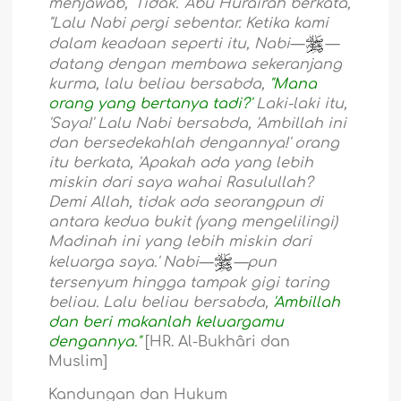
menjawab, 'Tidak.' Abu Hurairah berkata,
"Lalu Nabi pergi sebentar. Ketika kami
dalam keadaan seperti itu, Nabi—
—
datang dengan membawa sekeranjang
kurma, lalu beliau bersabda,
"Mana
orang yang bertanya tadi?'
Laki-laki itu,
'Saya!' Lalu Nabi bersabda, 'Ambillah ini
dan bersedekahlah dengannya!' orang
itu berkata, 'Apakah ada yang lebih
miskin dari saya wahai Rasulullah?
Demi Allah, tidak ada seorangpun di
antara kedua bukit (yang mengelilingi)
Madinah ini yang lebih miskin dari
keluarga saya.' Nabi—
—pun
tersenyum hingga tampak gigi taring
beliau. Lalu beliau bersabda,
'Ambillah
dan beri makanlah keluargamu
dengannya."
[HR. Al-Bukhâri dan
Muslim]
Kandungan dan Hukum