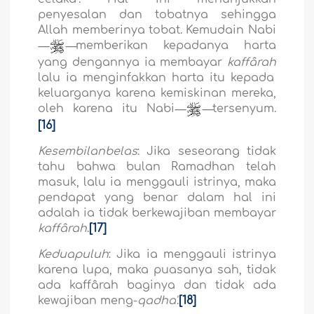
penyesalan dan tobatnya sehingga
Allah memberinya tobat. Kemudain Nabi
—
—
memberikan kepadanya harta
yang dengannya ia membayar
kaffârah
lalu ia menginfakkan harta itu kepada
keluarganya karena kemiskinan mereka,
oleh karena itu Nabi
—
—
tersenyum.
[16]
Kesembilanbelas
: Jika seseorang tidak
tahu bahwa bulan Ramadhan telah
masuk, lalu ia menggauli istrinya, maka
pendapat yang benar dalam hal ini
adalah ia tidak berkewajiban membayar
kaffârah
.
[17]
Keduapuluh
: Jika ia menggauli istrinya
karena lupa, maka puasanya sah, tidak
ada kaffârah baginya dan tidak ada
kewajiban meng-
qadha'
.
[18]