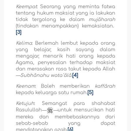
Keempat
: Seorang yang meminta fatwa
tentang hukum maksiat yang ia lakukan
tidak tergolong ke dalam
mujâharah
(tindakan menampakkan) kemaksiatan.
[3]
Kelima
: Berlemah lembut kepada orang
yang belajar, kasih sayang dalam
mengajar, menarik hati orang kepada
Agama, penyesalan terhadap maksiat
dan merasakan rasa takut kepada Allah
—Subhânahu wata`âlâ.
[4]
Keenam
: Boleh memberikan
kaffârah
kepada keluarga satu rumah.
[5]
Ketujuh
: Semangat para shahabat
Rasulullah
—
—
untuk mensucikan hati
mereka dan membebaskannya dari
sebab-sebab yang dapat
mendatangkan azab.
[6]