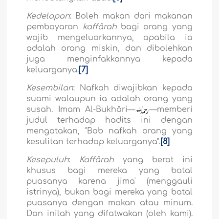
Kedelapan
: Boleh makan dari makanan
pembayaran
kaffârah
bagi orang yang
wajib mengeluarkannya, apabila ia
adalah orang miskin, dan dibolehkan
juga menginfakkannya kepada
keluarganya.
[7]
Kesembilan
: Nafkah diwajibkan kepada
suami walaupun ia adalah orang yang
susah. Imam Al-Bukhâri—
—memberi
judul terhadap hadits ini dengan
mengatakan, "Bab nafkah orang yang
kesulitan terhadap keluarganya".
[8]
Kesepuluh
:
Kaffârah
yang berat ini
khusus bagi mereka yang batal
puasanya karena jima' (menggauli
istrinya), bukan bagi mereka yang batal
puasanya dengan makan atau minum.
Dan inilah yang difatwakan (oleh kami).