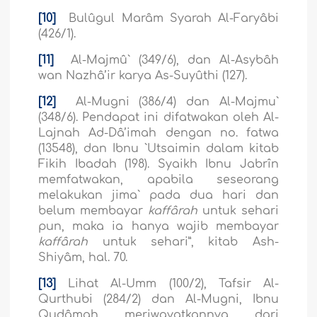
[10]
Bulûgul Marâm Syarah Al-Faryâbi
(426/1).
[11]
Al-Majmû` (349/6), dan Al-Asybâh
wan Nazhâ’ir karya As-Suyûthi (127).
[12]
Al-Mugni (386/4) dan Al-Majmu`
(348/6). Pendapat ini difatwakan oleh Al-
Lajnah Ad-Dâ’imah dengan no. fatwa
(13548), dan Ibnu `Utsaimin dalam kitab
Fikih Ibadah (198). Syaikh Ibnu Jabrîn
memfatwakan, apabila seseorang
melakukan jima` pada dua hari dan
belum membayar
kaffârah
untuk sehari
pun, maka ia hanya wajib membayar
kaffârah
untuk sehari”, kitab Ash-
Shiyâm, hal. 70.
[13]
Lihat Al-Umm (100/2), Tafsir Al-
Qurthubi (284/2) dan Al-Mugni, Ibnu
Qudâmah meriwayatkannya dari