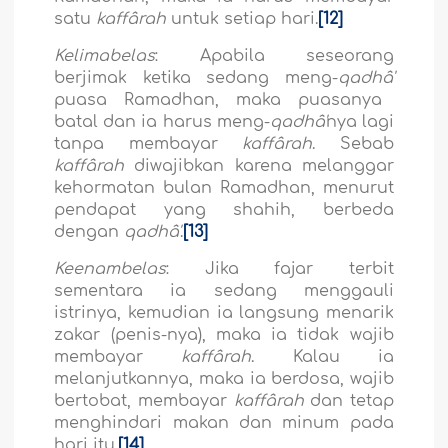
satu
kaffârah
untuk setiap hari.
[12]
Kelimabelas
: Apabila seseorang
berjimak ketika sedang meng-
qadhâ'
puasa Ramadhan, maka puasanya
batal dan ia harus meng-
qadhâ'
nya lagi
tanpa membayar
kaffârah
. Sebab
kaffârah
diwajibkan karena melanggar
kehormatan bulan Ramadhan, menurut
pendapat yang shahih, berbeda
dengan
qadhâ'
.
[13]
Keenambelas
: Jika fajar terbit
sementara ia sedang menggauli
istrinya, kemudian ia langsung menarik
zakar (penis-nya), maka ia tidak wajib
membayar
kaffârah
. Kalau ia
melanjutkannya, maka ia berdosa, wajib
bertobat, membayar
kaffârah
dan tetap
menghindari makan dan minum pada
hari itu.
[14]