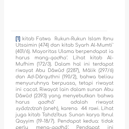
[1]
kitab Fatwa
Rukun-Rukun Islam Ibnu
Utsaimin (474) dan kitab Syarh Al-Mumti`
(401/6). Mayoritas Ulama berpendapat ia
harus mang-
qadha’
. Lihat kitab Al-
Mufhim (172/3). Dalam hal ini terdapat
riwayat Abu Dâwûd (2287), Mâlik (297/6)
dan Ad-Dârquthni (190/2), bahwa beliau
menyuruhnya berpuasa, tetapi riwayat
ini cacat. Riwayat lain dalam sunan Abu
Dâwûd (2393) yang menyebutkan bahwa
harus
qadhâ’
adalah riwayat
syâdzdzah
(aneh), karena 44 rawi. Lihat
juga kitab Tahdzîbus Sunan karya Ibnul
Qayyim (19-18/7). Pendapat kedua: tidak
perlu meng-
qadhâ’
. Pendapat ini