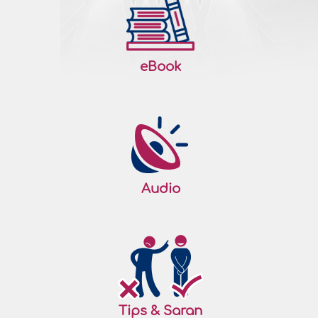
harus bersifat tawaduk, toleran, penuh
maaf, lapang dada, dan ketika marah
juga mudah memaafkan. Tetapi pada
kondisi-kondisi tertentu, seorang mukmin
juga harus sangat mementingkan harga
eBook
dirinya, menuntut haknya, membalas
tindakan orang yang menzaliminya,..
Selengkapnya
226036
23/07/2026
Keraguan Mengantarkan kepada
Audio
Kekufuran
Keraguan adalah lawan dari keyakinan. Ia
merupakan penyakit yang sangat
berbahaya. Jika berhasil menguasai diri
seseorang, penyakit ini akan
menghancurkannya dengan virus ragu,
bimbang, dan gelisah. Di samping itu,
Tips & Saran
penyakit ini juga menghalangi