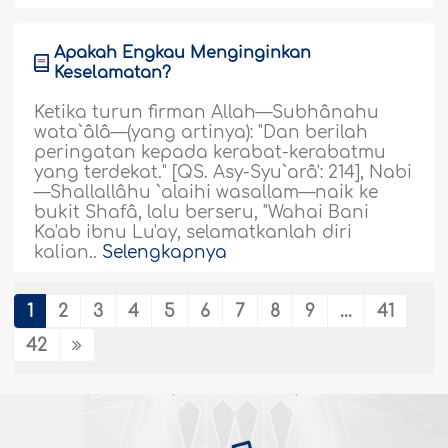
Apakah Engkau Menginginkan
Keselamatan?
Ketika turun firman Allah—Subhânahu
wata`âlâ—(yang artinya): "Dan berilah
peringatan kepada kerabat-kerabatmu
yang terdekat." [QS. Asy-Syu`arâ': 214], Nabi
—Shallallâhu `alaihi wasallam—naik ke
bukit Shafâ, lalu berseru, "Wahai Bani
Ka'ab ibnu Lu'ay, selamatkanlah diri
kalian..
Selengkapnya
225766
23/07/2026
1
2
3
4
5
6
7
8
9
...
41
42
Membela Diri
Karakter keseimbangan yang menjadi
keistimewaan Agama kita membuat
seorang mukmin pada suatu kondisi