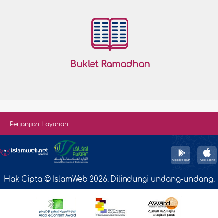
Buklet Ramadhan
Perjanjian Layanan
Hak Cipta © IslamWeb 2026. Dilindungi undang-undang.