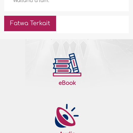
Wallâhu a`lam.
Fatwa Terkait
eBook