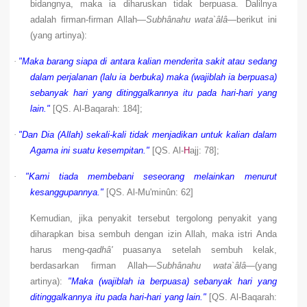
bidangnya, maka ia diharuskan tidak berpuasa. Dalilnya
adalah firman-firman Allah—
Subhânahu wata`âlâ
—berikut ini
(yang artinya):
·
"Maka barang siapa di antara kalian menderita sakit atau sedang
dalam perjalanan (lalu ia berbuka) maka (wajiblah ia berpuasa)
sebanyak hari yang ditinggalkannya itu pada hari-hari yang
lain."
[QS. Al-Baqarah: 184];
·
"Dan Dia (Allah) sekali-kali tidak menjadikan untuk kalian dalam
Agama ini suatu kesempitan."
[QS. Al-
H
ajj: 78];
·
"Kami tiada membebani seseorang melainkan menurut
kesanggupannya."
[QS. Al-Mu'minûn: 62]
Kemudian, jika penyakit tersebut tergolong penyakit yang
diharapkan bisa sembuh dengan izin Allah, maka istri Anda
harus meng-
qadhâ'
puasanya setelah sembuh kelak,
berdasarkan firman Allah—
Subhânahu wata`âlâ
—(yang
artinya):
"Maka (wajiblah ia berpuasa) sebanyak hari yang
ditinggalkannya itu pada hari-hari yang lain."
[QS. Al-Baqarah: