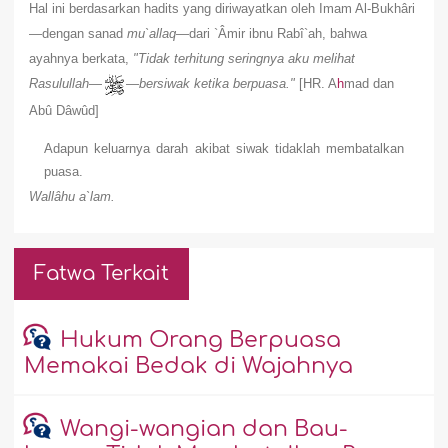
Hal ini berdasarkan hadits yang diriwayatkan oleh Imam Al-Bukhâri
—dengan sanad
mu`allaq
—dari `Âmir ibnu Rabî`ah, bahwa
ayahnya berkata,
"Tidak terhitung
seringnya aku melihat
Rasulullah
—
—
bersiwak ketika berpuasa.
"
[HR. A
h
mad dan
Abû Dâwûd]
Adapun keluarnya darah akibat siwak tidaklah membatalkan
puasa.
Wallâhu a`lam.
Fatwa Terkait
Hukum Orang Berpuasa
Memakai Bedak di Wajahnya
Wangi-wangian dan Bau-