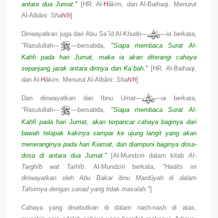
antara dua Jumat."
[HR. Al-
H
âkim, dan Al-Baihaqi. Menurut
Al-Albâni:
Sha
h
î
h
]
Diriwayatkan juga dari
Abu Sa`îd Al-Khudri—
—ia berkata,
"Rasulullah—
—bersabda,
"Siapa membaca Surat Al-
Kahfi pada hari Jumat, maka ia akan diterangi cahaya
sepanjang jarak antara dirinya dan Ka`bah."
[HR. Al-Baihaqi,
dan Al-
H
âkim. Menurut Al-Albâni:
Sha
h
î
h
]
Dan diriwayatkan dari Ibnu Umar—
—ia berkata,
"Rasulullah—
—bersabda,
"Siapa membaca Surat Al-
Kahfi pada hari Jumat, akan terpancar cahaya baginya dari
bawah telapak kakinya sampai ke ujung langit yang akan
meneranginya pada hari Kiamat, dan diampuni baginya dosa-
dosa di antara dua Jumat."
[Al-Mundziri dalam kitab
At-
Targhîb wat Tarhîb
. Al-Mundziri berkata,
"Hadits ini
diriwayatkan oleh Abu Bakar ibnu Mardûyah di dalam
Tafsirnya dengan sanad yang tidak masalah."
]
Cahaya yang disebutkan di dalam nash-nash di atas,