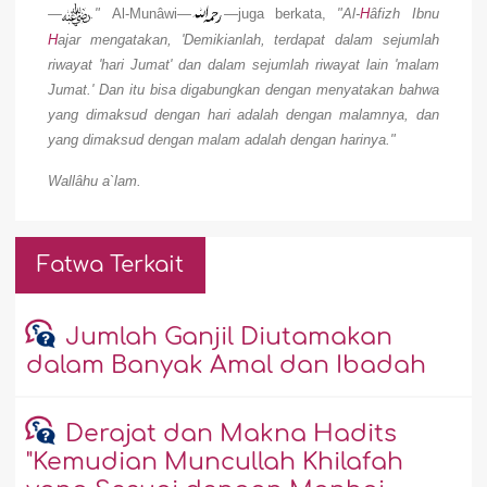
—
."
Al-Munâwi
—
—
juga berkata,
"Al-
H
âfizh Ibnu
H
ajar mengatakan, 'Demikianlah, terdapat dalam sejumlah
riwayat 'hari Jumat' dan dalam sejumlah riwayat lain 'malam
Jumat.' Dan itu bisa digabungkan dengan menyatakan bahwa
yang dimaksud dengan hari adalah dengan malamnya, dan
yang dimaksud dengan malam adalah dengan harinya."
Wallâhu a`lam.
Fatwa Terkait
Jumlah Ganjil Diutamakan
dalam Banyak Amal dan Ibadah
Derajat dan Makna Hadits
"Kemudian Muncullah Khilafah