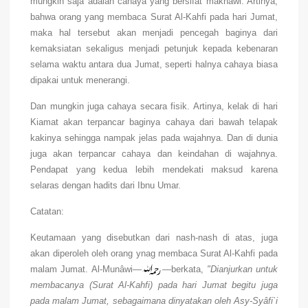
mungkin saja adalah cahaya yang bersifat maknawi. Artinya,
bahwa orang yang membaca Surat Al-Kahfi pada hari Jumat,
maka hal tersebut akan menjadi pencegah baginya dari
kemaksiatan sekaligus menjadi petunjuk kepada kebenaran
selama waktu antara dua Jumat, seperti halnya cahaya biasa
dipakai untuk menerangi.
Dan mungkin juga cahaya secara fisik. Artinya, kelak di hari
Kiamat akan terpancar baginya cahaya dari bawah telapak
kakinya sehingga nampak jelas pada wajahnya. Dan di dunia
juga akan terpancar cahaya dan keindahan di wajahnya.
Pendapat yang kedua lebih mendekati maksud karena
selaras dengan hadits dari Ibnu Umar.
Catatan:
Keutamaan yang disebutkan dari nash-nash di atas, juga
akan diperoleh oleh orang ynag membaca Surat Al-Kahfi pada
malam Jumat. Al-Munâwi—
—berkata,
"Dianjurkan untuk
membacanya (Surat Al-Kahfi) pada hari Jumat begitu juga
pada malam Jumat, sebagaimana dinyatakan oleh Asy-Syâfi`i