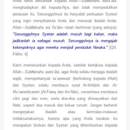
Anda harus bersandar kepada Allah—
Sub
h
ânahu wata`âla
,
menghadapkan diri kepada-Nya, dan tidak mempedulikan
perasaan itu. Sesungguhnya itu hanyalah perbuatan Syetan
yang ingin menyibukkan Anda dan merusak ibadah Anda.
Allah—
Sub
h
ânahu wa Ta`âla
—telah berfirman (yang artinya):
"Sesungguhnya Syetan adalah musuh bagi kalian, maka
jadikanlah ia sebagai musuh. Sesungguhnya ia mengajak
kelompoknya agar mereka menjadi penduduk Neraka."
[QS.
Fâthir: 6]
Kami memesankan kepada Anda, setelah bertakwa kepada
Allah—
Sub
h
ânahu wata`âla
, agar Anda selalu menjaga ibadah
wajib, memperbanyak
ta`awwudz
(berlindung kepada Allah)
dari Syetan, selalu membaca surat Al-Ikhlâsh dan
Al-
Mu`awwidzatain
(Al-Falaq dan An-Nâs), senantiasa membaca
zikir pagi dan sore, serta doa-doa yang diriwayatkan dari
Nabi, seperti doa masuk dan keluar rumah. Jangan berhenti
mengerjakan ibadah atau bermalas-malasan
melaksanakannya, karena apa yang Anda rasakan itu
merupakan bisikan dari Syetan yang dihembuskan kepada