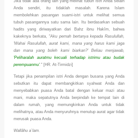
Jika tidak ada orang lain yang melihat tubuh istri Anda selain
Anda sendiri, itu tidaklah masalah. Karena Islam
membolehkan pasangan suami-istri untuk melihat semua
tubuh pasangannya satu sama lain. Itu berdasarkan sebuah
hadits yang diriwayatkan dari Bahz ibnu Hak
î
m, bahwa
kakeknya berkata,
"Aku pernah bertanya kepada Rasulullah,
'Wahai Rasulullah, aurat kami, mana yang harus kami jaga
dan mana yang boleh kami biarkan?' Beliau menjawab,
'Peliharalah auratmu kecuali terhadap istrimu atau budak
perempuanmu'
."
[HR. At-Tirmidzi]
Tetapi jika penampilan istri Anda dengan busana yang Anda
sebutkan itu dapat membangkitkan syahwat Anda dan
menyebabkan puasa Anda batal dengan keluar mazi atau
mani, maka sepatutnya Anda berpindah ke tempat lain di
dalam rumah, yang memungkinkan Anda untuk tidak
melihatnya, atau Anda menyuruhnya menutup aurat agar tidak
merusak puasa Anda.
Wallâhu a`lam.