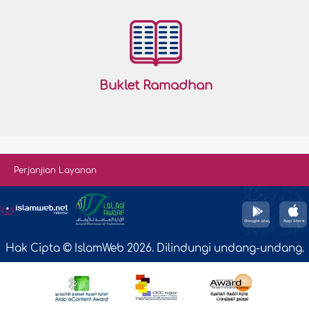
Buklet Ramadhan
Perjanjian Layanan
Hak Cipta © IslamWeb 2026. Dilindungi undang-undang.