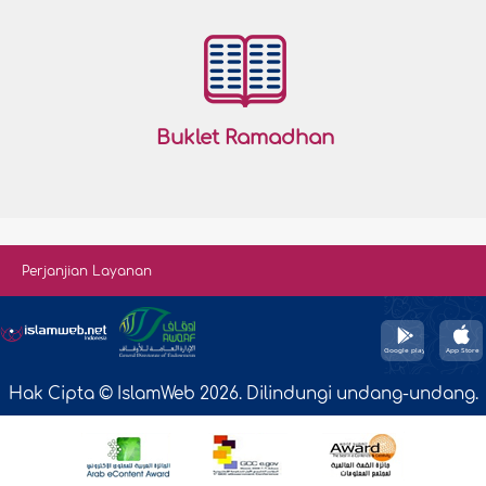
Buklet Ramadhan
Perjanjian Layanan
Hak Cipta © IslamWeb 2026. Dilindungi undang-undang.