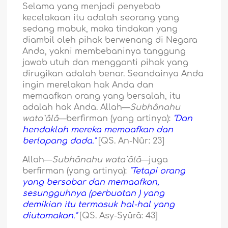
Selama yang menjadi penyebab
kecelakaan itu adalah seorang yang
sedang mabuk, maka tindakan yang
diambil oleh pihak berwenang di Negara
Anda, yakni membebaninya tanggung
jawab utuh dan mengganti pihak yang
dirugikan adalah benar. Seandainya Anda
ingin merelakan hak Anda dan
memaafkan orang yang bersalah, itu
adalah hak Anda. Allah—
Subhânahu
wata`âlâ
—berfirman (yang artinya):
"Dan
hendaklah mereka memaafkan dan
berlapang dada."
[QS. An-Nûr: 23]
Allah—
Subhânahu wata`âlâ
—juga
berfirman (yang artinya):
"Tetapi orang
yang bersabar dan memaafkan,
sesungguhnya (perbuatan ) yang
demikian itu termasuk hal-hal yang
diutamakan."
[QS. Asy-Syûrâ: 43]