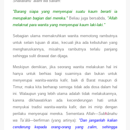
Shallallâhu `alaihi wa sallam:
"Barang siapa yang menyerupai suatu kaum berarti ia
merupakan bagian dari mereka."
Beliau juga bersabda,
"Allah
melaknat para wanita yang menyerupai kaum laki-laki."
Sebagian ulama memakruhkan wanita memotong rambutnya
untuk selain tujuan di atas, kecuali jika ada kebutuhan yang
mengharuskannya, misalnya rambutnya terlalu panjang
sehingga sulit dirawat dan dijaga.
Meskipun demikian, jika seorang wanita melakukan hal ini
hanya untuk berhias bagi suaminya dan bukan untuk
menyerupai wanita-wanita kafir, baik di Barat maupun di
Timur, maka kita berharap semoga tidak ada dosa dalam hal
ini. Walaupun yang lebih utama adalah tidak melakukannya,
karena dikhawatirkan ada kecenderungan hati untuk
menyukai tradisi wanita-wanita kafir, dan ini mirip dengan
perilaku menyerupai mereka. Sementara Allah—
Sub
h
ânahu
wa Ta`âlâ
—berfirman (yang artinya):
"Dan janganlah kalian
cenderung kepada orang-orang yang zalim, sehingga