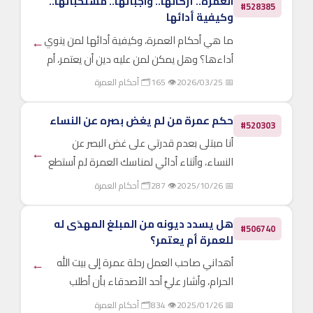
العمرة.. أركانها.. واجباتها.. مستحباتها..
#528385
وكيفية أدائها
ما هي أحكام العمرة، وكيفية أدائها لمن ينوي
←
أداءها؟ وهل يمكن لمن عليه دين أن يعتمر، أم
يجب قضاء الدين أولًا؟ وهل يمكن أداؤها من
📅 2026/03/25
👁 165
🗂 أحكام العمرة
مداخيل صفحات السوشيال ميديا؟
حكم عمرة من لم يغض بصره عن النساء
#520303
أنا مبتلى بعدم قدرتي على غض البصر عن
←
النساء، وأثناء أدائي لمناسك العمرة لم أستطع
أن أغض بصري عن النساء، وكنت أنظر كثيرًا أثناء
📅 2025/10/26
👁 287
🗂 أحكام العمرة
أداء مناسك العمرة. فهل بذلك تكون العمرة
غير صحيحة وغير مقبولة؟ مع أنني أعلم أن نيتي
هل يسدد ديونه من المبلغ المهدَى له
#506740
كانت خالص...
للعمرة أم يعتمر؟
أهداني صاحب العمل رحلة عمرة إلى بيت الله
←
الحرام، وأشار عليَّ أحد الأصدقاء بأن أطلب
تحويل قيمة العمرة إلى مبلغ نقدي لسداد جزء
📅 2025/01/26
👁 834
🗂 أحكام العمرة