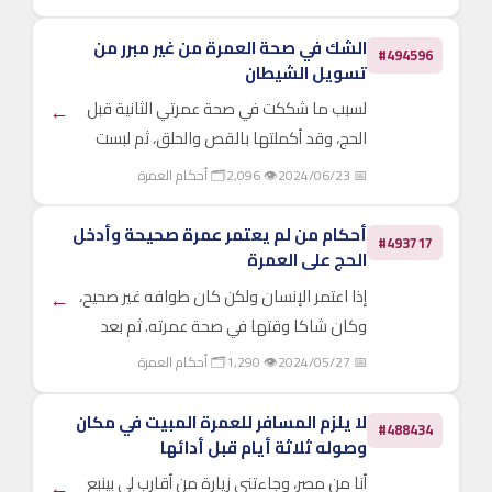
من ديوني، بدلًا من أداء العمرة حاليًا، على أن
أقوم بأداء العمرة لاحقًا عندما يتيسر لي الأمر،
الشك في صحة العمرة من غير مبرر من
#494596
وأ...
تسويل الشيطان
لسبب ما شككت في صحة عمرتي الثانية قبل
←
الحج، وقد أكملتها بالقص والحلق، ثم لبست
المخيط، ولكني في اليوم التالي لبست الإحرام
📅 2024/06/23
👁 2,096
🗂 أحكام العمرة
في سكني داخل مكة، وفعلت مناسك العمرة
من طواف وسعي وحلق، ولم أذهب إلى
أحكام من لم يعتمر عمرة صحيحة وأدخل
#493717
التنعيم، وذبحت شاة، فهل علي شي...
الحج على العمرة
إذا اعتمر الإنسان ولكن كان طوافه غير صحيح،
←
وكان شاكا وقتها في صحة عمرته. ثم بعد
فترة حج وكان حجه صحيحا، وكانت نيته في الحج
📅 2024/05/27
👁 1,290
🗂 أحكام العمرة
أنه مفرد وليس قارنا. ثم تيقن أن عمرته ليست
صحيحة، وأنه لم يتحلل منها. فهل يكون حجه
لا يلزم المسافر للعمرة المبيت في مكان
#488434
باطلا لأنه كا...
وصوله ثلاثة أيام قبل أدائها
أنا من مصر، وجاءتني زيارة من أقارب لي بينبع
←