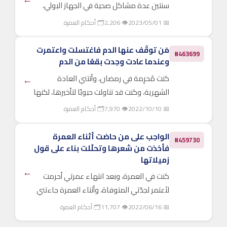
سنتين عدة مشاكل صحية في الجهاز البولي،
وينتج عن ذلك أنني أذهب إلى الحمام للتبول كل
📅 2023/05/01
👁 2,206
🗂 أحكام العمرة
حوالي: 15-20 دقيقة تقريبا -ومشكلتي ليست
سلس البول- وذلك بالرغم من أنني آخذ الأدوية
مَن توقّف عنها الدم فاغتسلت واعتمرت
#463699
التي يصفها لي الط...
وعندما عادت وجدت بقعًا من الدم
كنت مُحرِمة في رمضان، وأتتني العادة
←
الشهرية، وكنت قد تناولت حبوبًا لتأخيرها، لكنها
لم تؤخّرها، وبدأت قبل الطواف، فانتظرت ستة
📅 2022/10/10
👁 7,970
🗂 أحكام العمرة
أيام ـ أيام العادة ـ وأنا مُحرِمة، وبعدها اختفى
الدم، فاغتسلت، وذهبت لأداء العمرة، وبعد
الواجب على من حاضت أثناء العمرة
#459730
عودتي م...
فأخذت من شعرها وتحلّلت بناء على قول
زميلاتها
←
كنت في العمرة، وبعد انتهاء عمرتي أحرمت
لأعتمر لجدّتي المتوفاة، وأثناء العمرة جاءتني
الدورة الشهرية، فقالت النساء لي: يجب عليك
📅 2022/06/16
👁 11,707
🗂 أحكام العمرة
قصّ الشعر، والتحلّل، فقصصت شعري، وبعدها