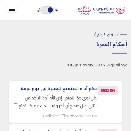
🌙
☀️
فتاوى الحج
/
أحكام العمرة
عدد الفتاوى:
215
· الصفحة
1
من
18
حكم أداء المتمتع للعمرة في يوم عرفة
#532156
لِمَن نوى حجَّ التمتع، بإذن الله، أودّ التأكد من
←
التالي: هل صحيح أن آخر وقت لأداء عمرة التمتع
هو قبل فجر يوم عرفة؟ وإذا انتهيتُ من عمرة
📅 2026/05/21
👁 60
🗂 أحكام العمرة
التمتع وبقي وقتٌ قبل بدء مناسك الحج، فهل
يجوز الخروج إلى التنعيم لأداء عمرة ثانية؟ و...