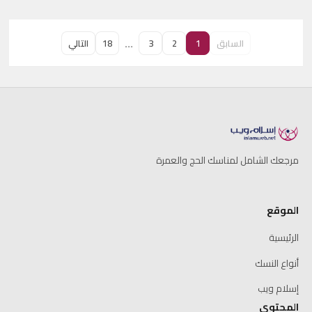
قالوا لي: إني وقعت في خطأ، وعليّ كفارة ذبح
شاة، فهل هذ...
…
السابق
1
2
3
18
التالي
مرجعك الشامل لمناسك الحج والعمرة
الموقع
الرئيسية
أنواع النسك
إسلام ويب
المحتوى