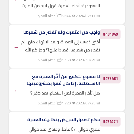
السعودية؛ لأداء العمرة. فهل لابد من المبيت
بينبع ثلاثة أيام قبل الذهاب للعمرة؟
📅 2024/02/11
👁 5,844
🗂 أحكام العمرة
واجب من اعتمرت ولم تقصّر من شعرها
#481849
أختي ذهبت إلى العمرة، وبعد الانتهاء منها لم
←
تقصر من شعرها، فماذا عليها؟ وجزاكم الله
خيرا.
📅 2023/10/29
👁 4,150
🗂 أحكام العمرة
لا مسوغ لتكفير من أخَّر العمرة مع
#477481
الاستطاعة، إذا كان مُقرا بمشروعيتها
←
هل تأخير العمرة لمن استطاع، يعد كفرا؟
📅 2023/07/25
👁 1,720
🗂 أحكام العمرة
حكم تصدق المريض بتكاليف العمرة
#474271
عمري حوالي: 67 عاما، وعندي منذ حوالي
←