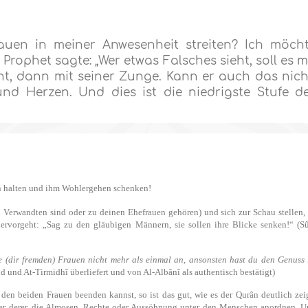
rauen in meiner Anwesenheit streiten? Ich möch
ophet sagte: „Wer etwas Falsches sieht, soll es m
t, dann mit seiner Zunge. Kann er auch das nich
nd Herzen. Und dies ist die niedrigste Stufe d
en halten und ihm Wohlergehen schenken!
n Verwandten sind oder zu deinen Ehefrauen gehören) und sich zur Schau stellen,
hervorgeht: „Sag zu den gläubigen Männern, sie sollen ihre Blicke senken!“ (S
e (dir fremden) Frauen nicht mehr als einmal an, ansonsten hast du den Genuss
und At-Tirmidhî überliefert und von Al-Albânî als authentisch bestätigt)
en beiden Frauen beenden kannst, so ist das gut, wie es der Qurân deutlich zei
außer derer, die Almosen, Rechte oder Aussöhnung unter den Menschen anordnen. 