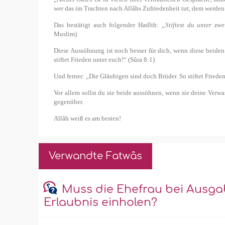
wer das im Trachten nach Allâhs Zufriedenheit tut, dem werden
Das bestätigt auch folgender Hadîth:
„Stiftest du unter zw
Muslim)
Diese Aussöhnung ist noch besser für dich, wenn diese beide
stiftet Frieden unter euch!“ (Sûra 8:1)
Und ferner: „Die Gläubigen sind doch Brüder. So stiftet Fried
Vor allem sollst du sie beide aussöhnen, wenn sie deine Verwa
gegenüber.
Allâh weiß es am besten!
Verwandte Fatwâs
Muss die Ehefrau bei Ausga
Erlaubnis einholen?