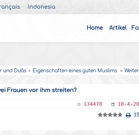
rançais
Indonesia
Home
Artikel
Fa
r und Du'âs
Eigenschaften eines guten Muslims
Weite
ei Frauen vor ihm streiten?
134478
18-4-2
15