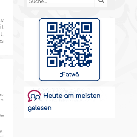
te
it
t,
es
Fatwâ
 so
Heute am meisten
ûra
gelesen
 im
gt:
Und