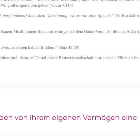
 Wir großartigen Lohn geben.“ (Sûra 4:114)
ei (verfeindeten) Menschen Versöhnung, ist es wie eine Spende.“
(Al-Buchârî u
n Frauen Musliminnen sind, und zwar gemäß dem Qurân-Vers: „So fürchtet Allâh 
en zwischen euren beiden Brüdern!“ (Sûra 49:10)
ndten sind, denn auf Grund dieser Blutsverwandtschaft hast du viele Pflichten ih
ben von ihrem eigenen Vermögen eine