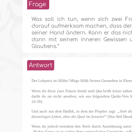
Frage
Was soll ich tun, wenn sich zwei F
darauf aufmerksam machen, dass der Pr
seiner Hand ändern. Kann er das nich
dann mit seinem inneren Gewissen u
Glaubens.“
Antwort
Der Lobpreis ist Allâhs! Möge Allâh Seinen Gesandten in Ehr
Wenn dir diese zwei Frauen fremd sind (das heißt keine nahe
darfst du sie nicht ansehen, wie aus folgendem Qurân-Vers 
24:30).
Und auch aus dem Hadîth, in dem der Prophet sagt:
„Sieh di
diesseitigen Leben, aber die Qual im Jenseits!“
(Von Abû Dawûd 
Wenn du jedoch trotzdem den Streit durch Aussöhnung unter d
„Nichts Gutes ist in vielen ihrer vertraulichen Gespräche, 