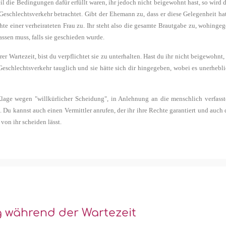
l die Bedingungen dafür erfüllt waren, ihr jedoch nicht beigewohnt hast, so wird 
eschlechtsverkehr betrachtet. Gibt der Ehemann zu, dass er diese Gelegenheit ha
hte einer verheirateten Frau zu. Ihr steht also die gesamte Brautgabe zu, wohinge
ssen muss, falls sie geschieden wurde.
 Wartezeit, bist du verpflichtet sie zu unterhalten. Hast du ihr nicht beigewohnt,
r Geschlechtsverkehr tauglich und sie hätte sich dir hingegeben, wobei es unerhebl
Klage wegen "willkürlicher Scheidung", in Anlehnung an die menschlich verfass
Du kannst auch einen Vermittler anrufen, der ihr ihre Rechte garantiert und auch 
 von ihr scheiden lässt.
 während der Wartezeit