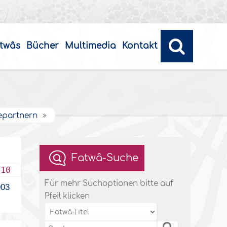
twâs
Bücher
Multimedia
Kontakt
hepartnern
Fatwâ-Suche
010
Für mehr Suchoptionen bitte auf
03
Pfeil klicken