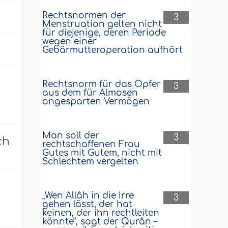
Rechtsnormen der
3
Menstruation gelten nicht
für diejenige, deren Periode
wegen einer
Gebärmutteroperation aufhört
Rechtsnorm für das Opfer
3
aus dem für Almosen
angesparten Vermögen
Man soll der
3
ch
rechtschaffenen Frau
Gutes mit Gutem, nicht mit
Schlechtem vergelten
„Wen Allâh in die Irre
3
gehen lässt, der hat
keinen, der ihn rechtleiten
könnte“, sagt der Qurân –