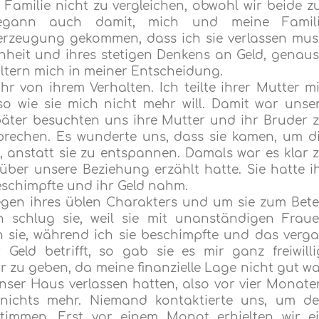
amilie nicht zu vergleichen, obwohl wir beide z
begann auch damit, mich und meine Famil
erzeugung gekommen, dass ich sie verlassen mus
chheit und ihres stetigen Denkens an Geld, genau
Eltern mich in meiner Entscheidung.
hr von ihrem Verhalten. Ich teilte ihrer Mutter mi
so wie sie mich nicht mehr will. Damit war unse
äter besuchten uns ihre Mutter und ihr Bruder 
rechen. Es wunderte uns, dass sie kamen, um d
 anstatt sie zu entspannen. Damals war es klar 
 über unsere Beziehung erzählt hatte. Sie hatte i
beschimpfte und ihr Geld nahm.
gen ihres üblen Charakters und um sie zum Bet
ch schlug sie, weil sie mit unanständigen Frau
 sie, während ich sie beschimpfte und das verga
 Geld betrifft, so gab sie es mir ganz freiwilli
 zu geben, da meine finanzielle Lage nicht gut wa
nser Haus verlassen hatten, also vor vier Monate
nichts mehr. Niemand kontaktierte uns, um d
immen. Erst vor einem Monat erhielten wir e