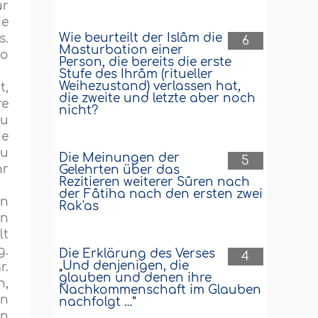
ur
ie
Wie beurteilt der Islâm die
s.
6
Masturbation einer
so
Person, die bereits die erste
Stufe des Ihrâm (ritueller
Weihezustand) verlassen hat,
t,
die zweite und letzte aber noch
re
nicht?
zu
ie
zu
Die Meinungen der
5
hr
Gelehrten über das
Rezitieren weiterer Sûren nach
der Fâtiha nach den ersten zwei
en
Rak'as
en
lt
g.
Die Erklärung des Verses
4
„Und denjenigen, die
r.
glauben und denen ihre
n,
Nachkommenschaft im Glauben
en
nachfolgt …”
in