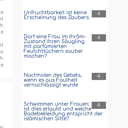
ie
Unfruchtbarkeit ist keine
4
Erscheinung des Zaubers
ht
ch
he
Darf eine Frau im Ihrâm-
4
Zustand ihren Säugling
it
mit parfümierten
Feutchttüchern sauber
da
machen?
ch
ue
Nachholen des Gebets,
4
wenn es aus Faulheit
vernachlässigt wurde
Schwimmen unter Frauen:
4
Ist dies erlaubt und welche
Badebekleidung entspricht der
islâmischen Sitte?
 zu