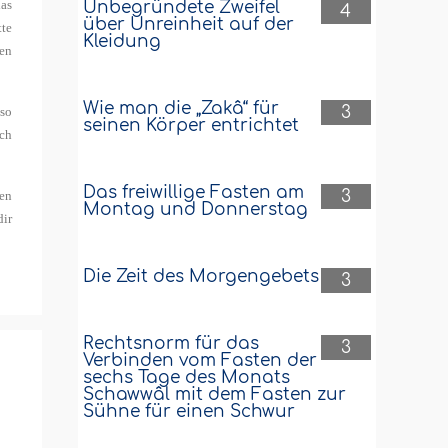
das
Unbegründete Zweifel
4
über Unreinheit auf der
tte
Kleidung
gen
Wie man die „Zakâ“ für
3
 so
seinen Körper entrichtet
ich
Das freiwillige Fasten am
3
ten
Montag und Donnerstag
dir
Die Zeit des Morgengebets
3
Rechtsnorm für das
3
Verbinden vom Fasten der
sechs Tage des Monats
Schawwâl mit dem Fasten zur
Sühne für einen Schwur