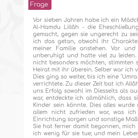
Frage
Vor sieben Jahren habe ich ein Mädc
Al-Hamdu Lillâh - die Eheschließun
gemacht, gegen sie ungerecht zu sein
ich das getan, obwohl ihr Charakte
meiner Familie anstehen. Vor und
unberuhigt und hatte viel zu leiden
nicht besonders möchten, stimmten s
Heirat mit ihr überein. Selber war ich
Dies ging so weiter, bis ich eine ´Umr
verrichtete. Zu dieser Zeit bat ich Al
uns Erfolg sowohl im Diesseits als au
war, entdeckte ich allmählich, dass s
Kinder sein könnte. Dies alles wurde 
allem nicht zufrieden war, was ich
Einrichtung sorgen und sonstige Maßnah
Sie hat ferner damit begonnen, mich
ich wenig für sie tue; und mein Leb