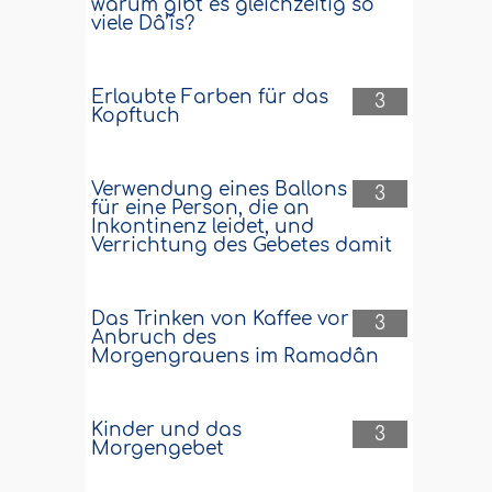
warum gibt es gleichzeitig so
viele Dâ’îs?
Erlaubte Farben für das
3
Kopftuch
Verwendung eines Ballons
3
für eine Person, die an
Inkontinenz leidet, und
Verrichtung des Gebetes damit
Das Trinken von Kaffee vor
3
Anbruch des
Morgengrauens im Ramadân
Kinder und das
3
Morgengebet