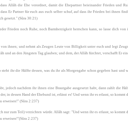
 dass Allâh die Ehe verordnet, damit die Ehepartner beieinander Frieden und R
dass Er Partner für euch aus euch selber schuf, auf dass ihr Frieden bei ihnen fin
h gesetzt." (Sûra 30:21)
weder Frieden noch Ruhe, noch Barmherzigkeit herrschen kann, so lasse dich von 
te von ihnen; und nehmt als Zeugen Leute von Billigkeit unter euch und legt Zeug
llâh und an den Jüngsten Tag glauben; und dem, der Allâh fürchtet, verschafft Er ei
o steht ihr die Hälfte dessen, was du ihr als Morgengabe schon gegeben hast und 
habt, jedoch nachdem ihr ihnen eine Brautgabe ausgesetzt habt, dann zahlt die Häl
r der, in dessen Hand der Ehebund ist, erlässt es! Und wenn ihr es erlasst, so kommt 
u erweisen!" (Sûra 2:237)
h nur zum Teil) verzichten würde. Allâh sagt: "Und wenn ihr es erlasst, so kommt 
zu erweisen!"(Sûra 2:237)