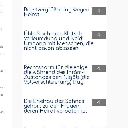
uhe
Brustvergrößerung wegen
4
den
Heirat
ihr
Üble Nachrede, Klatsch,
4
Verleumdung und Neid:
Umgang mit Menschen, die
nis
nicht davon ablassen
nen
Rechtsnorm für diejenige,
4
was
die während des Ihrâm-
Zustandes den Niqâb (die
Vollverschleierung) trug
fte
das
Die Ehefrau des Sohnes
4
gehört zu den Frauen,
deren Heirat verboten ist
das