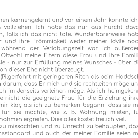
hen kennengelernt und vor einem Jahr konnte ich
g vollziehen. Ich habe das nur aus Furcht dav
, falls ich das nicht täte. Wunderbarerweise ha
r und ihre Frömmigkeit weder meiner Idylle no
 während der Verlobungszeit war ich außerd
. Obwohl meine Eltern diese Frau und ihre Famil
ie - nur zur Erfüllung meines Wunsches - über d
 von dieser Ehe nicht überzeugt.
a (Pilgerfahrt mit geringeren Riten als beim Haddsc
lâh darum, dass Er mich und sie rechtleiten möge u
ch im Jenseits verleihen möge. Als ich heimgekeh
ie nicht die geeignete Frau für die Erziehung ihr
mir klar, als ich zu bemerken begann, dass sie m
 für sie machte, wie z. B. Wohnung mieten, f
men ergreifen. Dies alles kostet freilich viel.
 zu missachten und zu Unrecht zu behaupten, da
ensstandard und auch der meiner Familie seien m