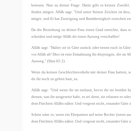
bereuen. Nun zu deiner Frage: Darin gibt es keinen Zweifel,
finden mögen. Allâh sagt: "Und unter Seinen Zeichen ist dies, 
möget; und Er hat Zuneigung und Barmherzigkeit zwischen euc
Da die Beziehung zu deiner Frau einen Grad erreichte, dass 
scheiden und möge Allâh dir einen Ausweg verschaffen!
Allâh sagt: "Haltet sie in Güte zurück oder trennt euch in Gü
vor Allâh ab! Dies ist eine Ermahnung für diejenigen, die an A
Ausweg." (Sûra 65:2)
Wenn du keinen Geschlechtsverkehr mit deiner Frau hattest, s
du ihr noch zu geben hast, zu.
Allâh sagt: "Und wenn ihr sie entlasst, bevor ihr sie berührt 
dessen, was ihr ausgesetzt habt, es sei denn, sie erlassen es ode
dem Fürchten Allâhs näher. Und vergesst nicht, einander Güte z
Schön wäre es, wenn ein Ehepartner auf seine Rechte (wenn auc
dem Fürchten Allâhs näher. Und vergesst nicht, einander Güte 