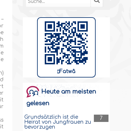
 –
or
be
ch
em
ie
ie
Fatwâ
h)
nd
rt
Heute am meisten
er
it
gelesen
ür
Grundsätzlich ist die
7
ss
Heirat von Jungfrauen zu
it
bevorzugen