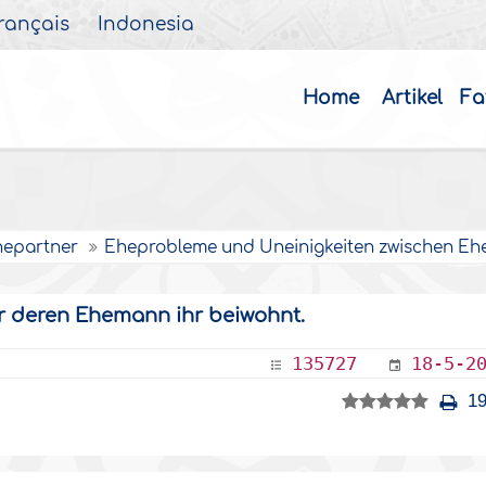
rançais
Indonesia
Home
Artikel
Fa
hepartner
Eheprobleme und Uneinigkeiten zwischen E
r deren Ehemann ihr beiwohnt.
135727
18-5-2
19