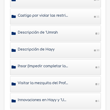
Castigo por violar las restricciones de Ihram
11
Descripción de ‘Umrah
2
Descripción de Hayy
30
Ihsar (Impedir completar los ritos de Hayy) y perder Hayy
3
Visitar la mezquita del Profeta
2
Innovaciones en Hayy y ‘Umrah
1