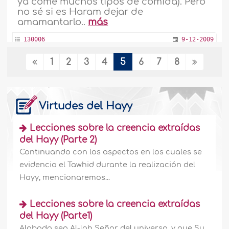
ya come muchos tipos de comida). Pero
no sé si es Haram dejar de
amamantarlo..
más
130006
9-12-2009
1
2
3
4
5
6
7
8
Ganar una recompensa igual al Hayy y la
‘Umrah
Quiero saber si este es un hadiz
Virtudes del Hayy
auténtico: El Profeta, sallallahu ‘alaihi wa
sallam, dijo: “Quien rece el Fayer (para
Lecciones sobre la creencia extraídas
los hombres, específicamente en
del Hayy (Parte 2)
Yama’ah; para las mujeres en la casa, en
Continuando con los aspectos en los cuales se
Yama’ah o como sea) y recuerde a Al-lah
evidencia el Tawhid durante la realización del
hasta el amanecer (esto es, leer el Corán,
memorizar capítulos, etc.), luego rece
Hayy, mencionaremos...
dos..
más
Lecciones sobre la creencia extraídas
130004
9-12-2009
del Hayy (Parte1)
Alabado sea Al-lah Señor del universo, y que Su