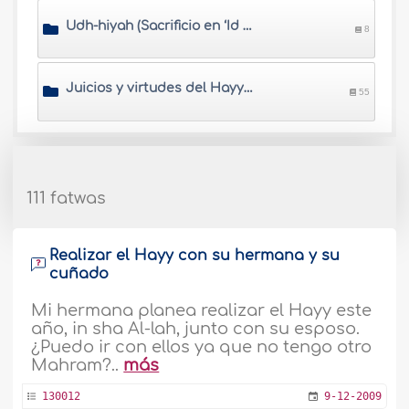
Udh-hiyah (Sacrificio en ‘Id Al Adh-ha)
8
Juicios y virtudes del Hayy y la 'Umrah
55
111 fatwas
Realizar el Hayy con su hermana y su
cuñado
Mi hermana planea realizar el Hayy este
año, in sha Al-lah, junto con su esposo.
¿Puedo ir con ellos ya que no tengo otro
Mahram?..
más
130012
9-12-2009