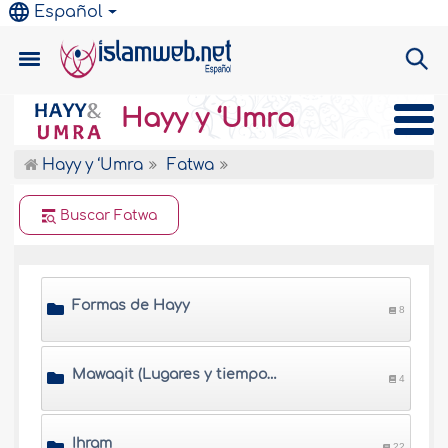
Español
Hayy y ‘Umra
Hayy y ‘Umra
Fatwa
Buscar Fatwa
Formas de Hayy
8
Mawaqit (Lugares y tiempos de Hayy)
4
Ihram
22