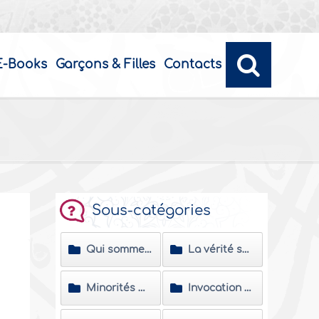
E-Books
Garçons & Filles
Contacts
Sous-catégories
Qui sommes-nous ?
La vérité sur le Prophète Mohammed
Minorités musulmanes
Invocation d’Allah