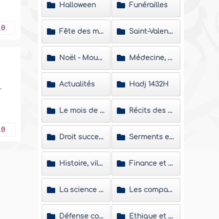
Halloween
Funérailles
10
Fête des mères
Saint-Valentin
Noël - Mouharram
Médecine, médias, culture et moyens de divertissement
Actualités
Hadj 1432H
r
Le mois de Ramadan
Récits des nouveaux convertis
10
Droit successoral et les problèmes de succession
Serments et vœux
Histoire, villes et personnalités islamiques
Finance et économie
La science et les savants
Les compagnons
Défense contre les polémiques
Ethique et morale