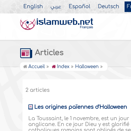
English
عربي
Español
Deutsch
F
Articles
Accueil
Index
Halloween
2 articles
Les origines païennes d'Halloween
La Toussaint, le 1 novembre, est un jour 
anglicane. En ce jour Dieu y est glorifi
catholiques romains sont obligés de se 