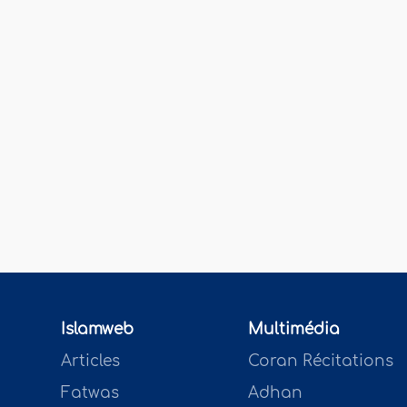
Islamweb
Multimédia
Articles
Coran Récitations
Fatwas
Adhan