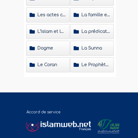
Les actes cultuels
La famille et la société
L’Islam et les non musulmans
La prédication islamique
Dogme
La Sunna
Le Coran
Le Prophète (Salla Allahou Alayhi wa Sallam)
Accord de service