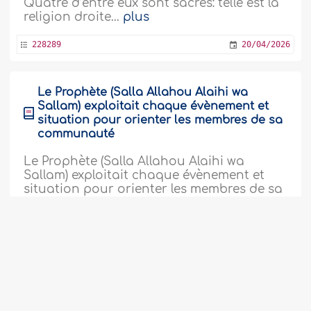
Quatre d’entre eux sont sacrés: telle est la
religion droite...
plus
228289
20/04/2026
Le Prophète (Salla Allahou Alaihi wa
Sallam) exploitait chaque évènement et
situation pour orienter les membres de sa
communauté
Le Prophète (Salla Allahou Alaihi wa
Sallam) exploitait chaque évènement et
situation pour orienter les membres de sa
communauté Celui qui médite la conduite
du Prophète (Salla Allahou Alaihi wa
Sallam) et sa biographie constatera qu’il a
employés de nombreux moyens et
méthodes éducatif..
plus
242005
13/08/2024