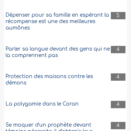
Mariage avec une femme enceinte après
Dépenser pour sa famille en espérant la
5
avoir commis la fornication
récompense est une des meilleures
aumônes
Il y a quatre ans, j’ai fait mon service
militaire et jelogeais dans une chambre
avec un mécréant qui faisait venir des
femmes etcouchait avec elles. Je l’ai
Parler sa langue devant des gens qui ne
4
conseillé plusieurs fois, mais il faisait
la comprennent pas
lasourde oreille, ce qui a affaibli ma foi.
Quand je suis retourné dans ma
villenatale, j’ai noué une relation
Protection des maisons contre les
amoureuse avec une jeune fille..
Plus
4
démons
135767
12-6-2019
La polygamie dans le Coran
4
Se moquer d'un prophète devant
4