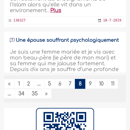
l'Islam alors qu’elle vit dans un
environement..
Plus
136327
18-7-2019
Une épouse souffrant psychologiquement
Je suis une femme mariée et je vis avec
mon beau-père (le père de mon mari) et
sa femme qui me jalouse fortement.
Depuis dix ans je souffre d’une profonde
dépression, qui ne se manifeste que
lorsque je sors de la maison. Ainsi, je suis
1
2
...
5
6
7
8
9
10
11
emprisonnée chez moi et je ne peux aller
nulle part seule. J’ai peur des gens et de
...
34
35
tout environnement nouveau...
Plus
136152
9-7-2019
Une nouvelle convertie pense que son