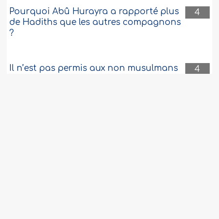
Pourquoi Abû Hurayra a rapporté plus
4
de Hadiths que les autres compagnons
?
Il n’est pas permis aux non musulmans
4
d'accomplir leurs rites à la mosquée
Il est permis de refaire la prière de
4
l'istikhâra si l'on ne se sent pas apaisé
la première fois
La prière d'Al-Fadjr et celle d'As-Sobh.
4
Prier dans une église est permis, mais y
4
travailler est interdit