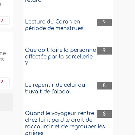
retard
e
22
Lecture du Coran en
9
période de menstrues
Que doit faire la personne
9
mme
affectée par la sorcellerie
ts
?
22
Le repentir de celui qui
8
buvait de l'alaool
Quand le voyageur rentre
8
chez lui il perd le droit de
raccourcir et de regrouper les
prières