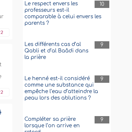
Le respect envers les
10
professeurs est-il
ur
comparable à celui envers les
parents ?
22
Les différents cas d’al
9
Qabli et d’al Baâdi dans
la prière
t
e
Le henné est-il considéré
9
comme une substance qui
empêche l’eau d’atteindre la
22
peau lors des ablutions ?
é
Compléter sa prière
9
lorsque l’on arrive en