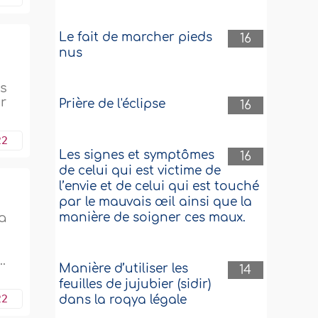
Le fait de marcher pieds
16
nus
is
ir
Prière de l'éclipse
16
22
Les signes et symptômes
16
de celui qui est victime de
l’envie et de celui qui est touché
par le mauvais œil ainsi que la
a
manière de soigner ces maux.
.
Manière d’utiliser les
14
feuilles de jujubier (sidir)
22
dans la roqya légale