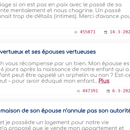
age si on est pas en paix avec le passé de sa
ente mentalement et nous chagrine. Un passé
nnait trop de détails (intimes). Merci d'avance po
455071
14-3-20
vertueux et ses épouses vertueuses
llah vous récompense par un bien. Mon épouse es
 jours après la naissance de notre enfant qui a
fant peut être appelé un orphelin ou non ? Est-c
 veut – pour avoir éduqué mon enfant..
Plus
447391
6-3-20
 maison de son épouse n’annule pas son autorit
t je possède un logement pour notre vie
 m’a proposé que je vende mon appartement et