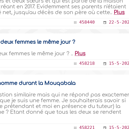
res et deux sœurs et qui est partie de la maison
créant en 2017. Evidemment ses parents n'étaient
 net, jusqu'au décès de son père où cette..
Plus
458440
22-5-20
 deux femmes le même jour ?
ux femmes le même jour ? ..
Plus
458218
15-5-20
l'homme durant la Mouqabala
tion similaire mais qui ne répond pas exacteme
 que je suis une femme. Je souhaiterais savoir si
e prétendant et moi en présence du tuteur) la
e ? Etant donné que tous les deux se rendent
458221
15-5-20