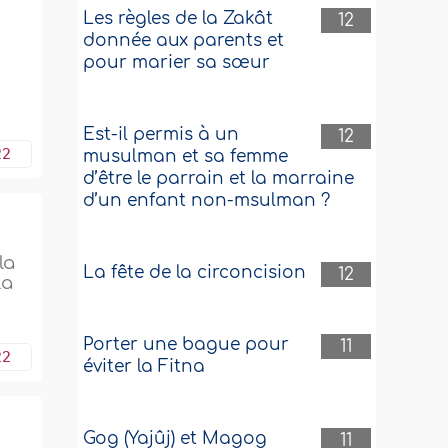
Les règles de la Zakât
12
donnée aux parents et
pour marier sa sœur
Est-il permis à un
12
22
musulman et sa femme
d’être le parrain et la marraine
d’un enfant non-msulman ?
la
La fête de la circoncision
12
La
Porter une bague pour
11
22
éviter la Fitna
Gog (Yajûj) et Magog
11