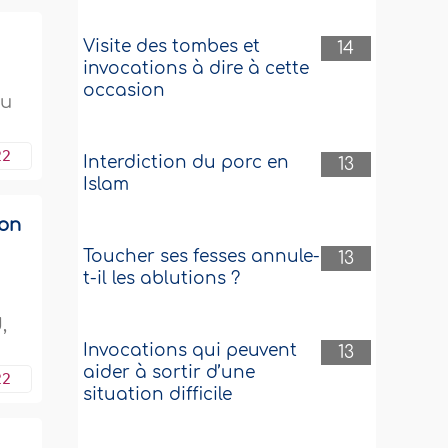
Visite des tombes et
14
invocations à dire à cette
occasion
vu
22
Interdiction du porc en
13
Islam
ion
Toucher ses fesses annule-
13
t-il les ablutions ?
,
Invocations qui peuvent
13
aider à sortir d’une
22
situation difficile