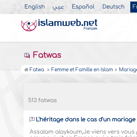
English
عربي
Español
Deutsch
F
Fatwas
Fatwa
Femme et Famille en Islam
Mariag
513 fatwas
L'héritage dans le cas d'un mariage
Assalam alaykoum,Je viens vers vous p