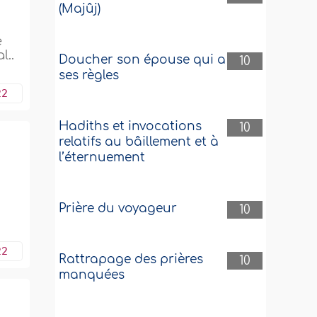
(Majûj)
e
l..
Doucher son épouse qui a
10
ses règles
22
Hadiths et invocations
10
relatifs au bâillement et à
l’éternuement
Prière du voyageur
10
22
Rattrapage des prières
10
manquées