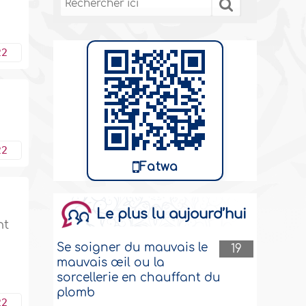
22
22
Fatwa
Le plus lu aujourd’hui
nt
Se soigner du mauvais le
19
mauvais œil ou la
sorcellerie en chauffant du
plomb
22