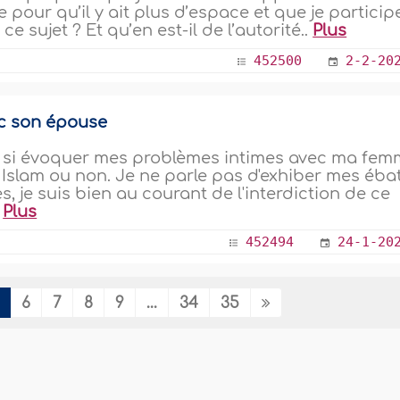
pour qu’il y ait plus d’espace et que je particip
 ce sujet ? Et qu’en est-il de l’autorité..
Plus
452500
2-2-20
c son épouse
r si évoquer mes problèmes intimes avec ma fe
 Islam ou non. Je ne parle pas d'exhiber mes éba
 je suis bien au courant de l'interdiction de ce
.
Plus
452494
24-1-20
6
7
8
9
...
34
35