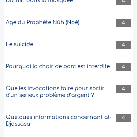
Dormir dans la mosquée
4
Age du Prophète Nûh (Noé)
4
Le suicide
4
Pourquoi la chair de porc est interdite
4
Quelles invocations faire pour sortir
4
d’un serieux problème d’argent ?
Quelques informations concernant al-
4
Djassâsa