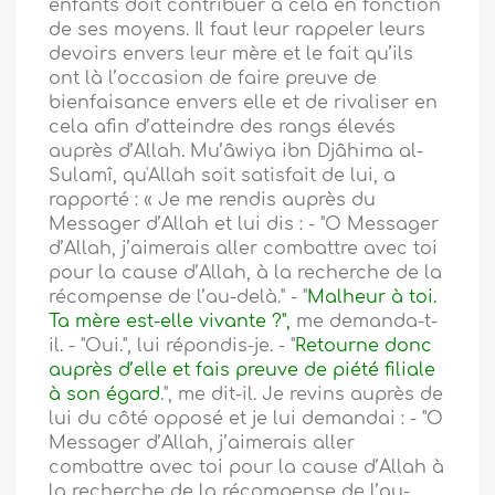
enfants doit contribuer à cela en fonction
de ses moyens. Il faut leur rappeler leurs
devoirs envers leur mère et le fait qu’ils
ont là l’occasion de faire preuve de
bienfaisance envers elle et de rivaliser en
cela afin d’atteindre des rangs élevés
auprès d’Allah. Mu’âwiya ibn Djâhima al-
Sulamî, qu'Allah soit satisfait de lui, a
rapporté : « Je me rendis auprès du
Messager d’Allah et lui dis : - "O Messager
d’Allah, j’aimerais aller combattre avec toi
pour la cause d’Allah, à la recherche de la
récompense de l’au-delà." - "
Malheur à toi.
Ta mère est-elle vivante ?",
me demanda-t-
il. - "Oui.", lui répondis-je. - "
Retourne donc
auprès d’elle et fais preuve de piété filiale
à son égard
.", me dit-il. Je revins auprès de
lui du côté opposé et je lui demandai : - "O
Messager d’Allah, j’aimerais aller
combattre avec toi pour la cause d’Allah à
la recherche de la récompense de l’au-