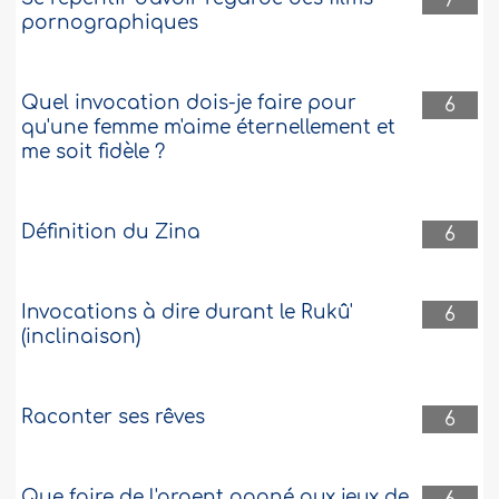
7
pornographiques
Quel invocation dois-je faire pour
6
qu'une femme m'aime éternellement et
me soit fidèle ?
Définition du Zina
6
Invocations à dire durant le Rukû'
6
(inclinaison)
Raconter ses rêves
6
Que faire de l'argent gagné aux jeux de