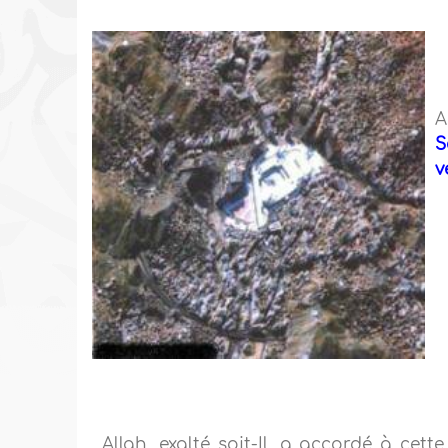
A
S
v
Allah, exalté soit-Il, a accordé à cet