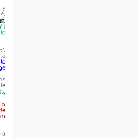
 y
e,
il
le
a
".
té
le
ge
ns
le
s,
la
de
en
où