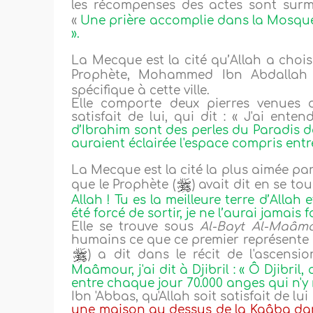
les récompenses des actes sont surmu
«
Une prière accomplie dans la Mosquée 
».
La Mecque est la cité qu’Allah a chois
Prophète, Mohammed Ibn Abdallah 
spécifique à cette ville.
Elle comporte deux pierres venues d
satisfait de lui, qui dit : « J'ai ente
d’Ibrahim sont des perles du Paradis dont
auraient éclairée l'espace compris entre 
La Mecque est la cité la plus aimée pa
que le Prophète (
) avait dit en se t
Allah ! Tu es la meilleure terre d’Allah 
été forcé de sortir, je ne l’aurai jamais f
Elle se trouve sous
Al-Bayt Al-Maâm
humains ce que ce premier représente 
) a dit dans le récit de l'ascensi
Maâmour, j'ai dit à Djibril : « Ô Djibril, 
entre chaque jour 70.000 anges qui n'y
Ibn 'Abbas, qu'Allah soit satisfait de lu
une maison au dessus de la Kaâba dan