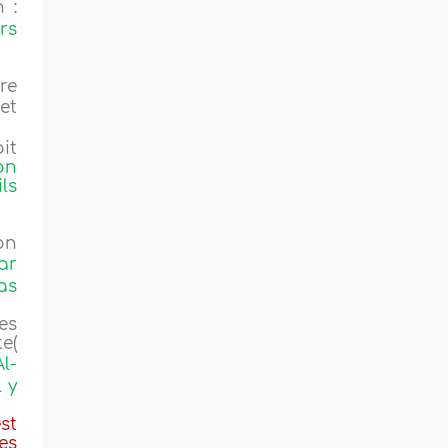
 :
rs
re
et
it
on
ils
on
ar
pas
es
e(
l-
l y
est
es