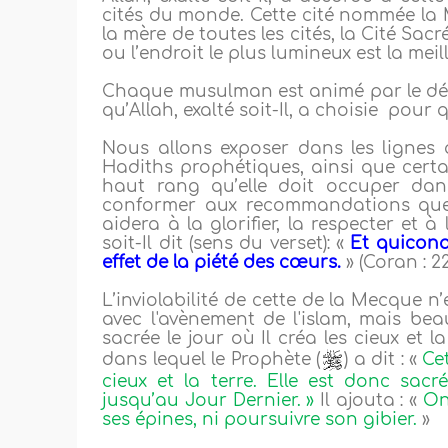
cités du monde. Cette cité nommée la
la mère de toutes les cités, la Cité Sacré
ou l’endroit le plus lumineux est la mei
Chaque musulman est animé par le désir
qu’Allah, exalté soit-Il, a choisie pour 
Nous allons exposer dans les lignes 
Hadiths prophétiques, ainsi que certa
haut rang qu’elle doit occuper d
conformer aux recommandations que l
aidera à la glorifier, la respecter et à
soit-Il dit (sens du verset): «
Et quiconqu
effet de la piété des cœurs.
» (Coran : 2
L’inviolabilité de cette de la Mecque n’
avec l'avènement de l'islam, mais beau
sacrée le jour où Il créa les cieux et
dans lequel le Prophète (
) a dit : «
Cet
cieux et la terre. Elle est donc sacr
jusqu’au Jour Dernier. »
Il ajouta : «
On
ses épines, ni poursuivre son gibier.
»