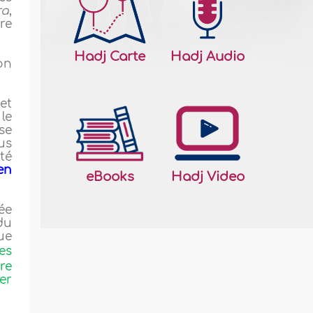
ra
,
ure
Hadj Carte
Hadj Audio
on
et
le
se
us
lté
en
eBooks
Hadj Video
rée
du
ue
les
re
er