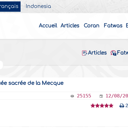
rançais
Indonesia
Accueil
Articles
Coran
Fatwas
Articles
Fat
e
quée sacrée de la Mecque
25155
12/08/2