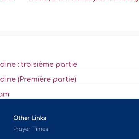
dine : troisième partie
édine (Première partie)
zam
Other Links
Prayer Times