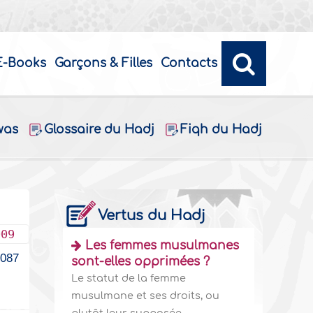
E-Books
Garçons & Filles
Contacts
was
Glossaire du Hadj
Fiqh du Hadj
Vertus du Hadj
009
Les femmes musulmanes
2087
sont-elles opprimées ?
Le statut de la femme
musulmane et ses droits, ou