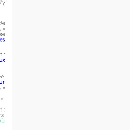
’y
de
é.
»
se
es
 :
ux
e.
ur
s.
»
 «
t :
rs
 où