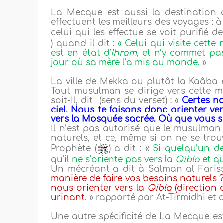
La Mecque est aussi la destination 
effectuent les meilleurs des voyages : à
celui qui les effectue se voit purifié
) quand il dit :
« Celui qui visite cette
est en état d’
Ihram
, et n’y commet pa
jour où sa mère l’a mis au monde.
»
La ville de Mekka ou plutôt la Kaâba e
Tout musulman se dirige vers cette ma
soit-Il, dit (sens du verset) : «
Certes no
ciel. Nous te faisons donc orienter ve
vers la Mosquée sacrée. Où que vous s
Il n’est pas autorisé que le musulman 
naturels, et ce, même si on ne se tro
Prophète (
) a dit : «
Si quelqu’un de
qu’il ne s’oriente pas vers la
Qibla
et qu
Un mécréant a dit à Salman al Fariss
manière de faire vos besoins naturels 
nous orienter vers la
Qibla
(direction 
urinant
. » rapporté par At-Tirmidhi et
Une autre spécificité de La Mecque est