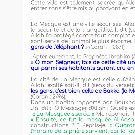
Cette ville est tellement sacrée qu’All
entrer sans s’être mis auparavant en ét
La Mecque est une ville sécurisée. All
la sécurité et de la tranquillité. Il dit (
Allah l’a protégé contre tout complot et
sont servis de l’animal le plus énorme. Il
gens de l’éléphant ?
» (Coran : 105/1)
Antérieurement, le Prophète Ibrahim (A
«
Ô mon Seigneur, fais de cette cité un 
qui parmi ses habitants auront cru en 
La cité de La Mecque est celle qu’All
Allah, exalté soit-Il, dit (sens du verset)
les gens, c'est bien celle de Bakka (la
(Coran : 2/96).
Dans un hadith rapporté par Boukhari, 
J’ai dit : ‘’Ô Messager d'Allah ! Quelle 
« La Mosquée sacrée. »
Me répondit-Il.
« Ensuite, ce fut la mosquée Al-Aqsa
constructions ? ’’ Repris-je.
« Quaran
l'horaire de la prière survient, car la fave