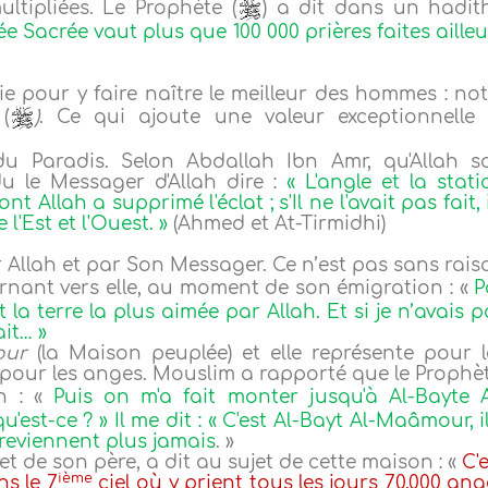
ltipliées. Le Prophète (
) a dit dans un hadith
Sacrée vaut plus que 100 000 prières faites ailleu
ie pour y faire naître le meilleur des hommes : not
(
)
. Ce qui ajoute une valeur exceptionnelle 
u Paradis. Selon Abdallah Ibn Amr, qu'Allah so
ndu le Messager d'Allah dire :
« L'angle et la stati
 Allah a supprimé l'éclat ; s'Il ne l'avait pas fait, 
l'Est et l'Ouest. »
(Ahmed et At-Tirmidhi)
r Allah et par Son Messager. Ce n’est pas sans rais
ournant vers elle, au moment de son émigration : «
P
et la terre la plus aimée par Allah. Et si je n’avais 
ait… »
our
(la Maison peuplée) et elle représente pour l
pour les anges. Mouslim a rapporté que le Prophèt
on : «
Puis on m'a fait monter jusqu'à Al-Bayte A
qu'est-ce ? » Il me dit : « C'est Al-Bayt Al-Maâmour, i
 reviennent plus jamais
. »
i et de son père, a dit au sujet de cette maison : «
C'
ième
s le 7
ciel où y prient tous les jours 70.000 ang