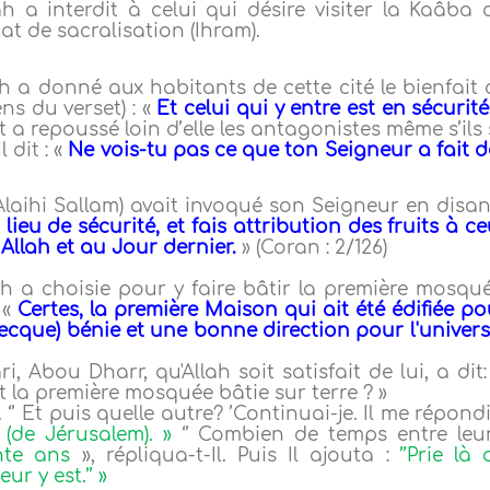
ah a interdit à celui qui désire visiter la Kaâba d
at de sacralisation (Ihram).
ah a donné aux habitants de cette cité le bienfait 
sens du verset) : «
Et celui qui y entre est en sécurit
 a repoussé loin d’elle les antagonistes même s’ils 
 dit : «
Ne vois-tu pas ce que ton Seigneur a fait d
laihi Sallam) avait invoqué son Seigneur en disant
lieu de sécurité, et fais attribution des fruits à ce
Allah et au Jour dernier.
» (Coran : 2/126)
ah a choisie pour y faire bâtir la première mosqué
: «
Certes, la première Maison qui ait été édifiée po
 Mecque) bénie et une bonne direction pour l'univer
Abou Dharr, qu'Allah soit satisfait de lui, a dit:
est la première mosquée bâtie sur terre ? »
 ‘’ Et puis quelle autre? ’Continuai-je. Il me répondi
 (de Jérusalem). »
‘’ Combien de temps entre leu
te ans
», répliqua-t-Il. Puis Il ajouta :
’’Prie là
ur y est.’’ »