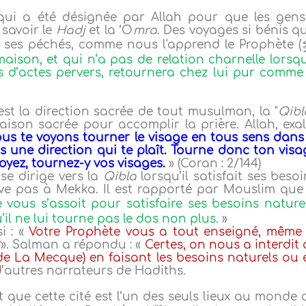
qui a été désignée par Allah pour que les gens
 savoir le
Hadj
et la ‘O
mra
. Des voyages si bénis qu
 de ses péchés, comme nous l'apprend le Prophète (
 maison, et qui n’a pas de relation charnelle lorsqu’
s d’actes pervers, retournera chez lui pur comme 
st la direction sacrée de tout musulman, la "
Qibl
ison sacrée pour accomplir la prière. Allah, exal
us te voyons tourner le visage en tous sens dans 
rs une direction qui te plaît. Tourne donc ton visa
oyez, tournez-y vos visages.
» (Coran : 2/144)
se dirige vers la
Qibla
lorsqu’il satisfait ses besoi
uve pas à Mekka. Il est rapporté par Mouslim que 
 vous s’assoit pour satisfaire ses besoins naturel
’il ne lui tourne pas le dos non plus
. »
i : «
Votre Prophète vous a tout enseigné, même 
?
». Salman a répondu : «
Certes, on nous a interdit 
de La Mecque) en faisant les besoins naturels ou 
 d’autres narrateurs de Hadiths.
 que cette cité est l’un des seuls lieux au monde 