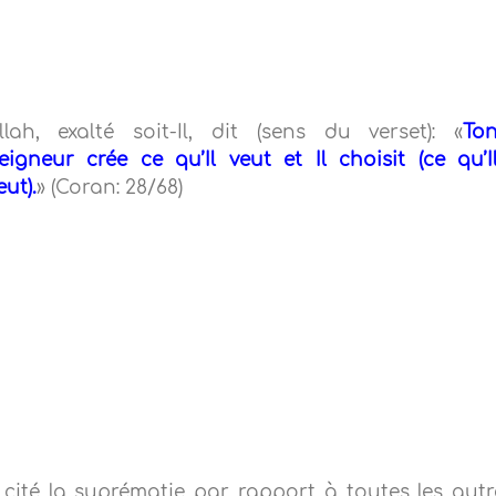
llah, exalté soit-Il, dit (sens du verset): «
To
eigneur crée ce qu’Il veut et Il choisit (ce qu’I
eut).
» (Coran: 28/68)
te cité la suprématie par rapport à toutes les autr