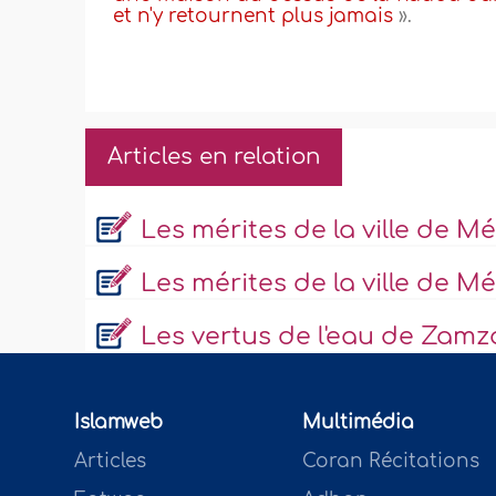
et n'y retournent plus
jamais
».
Articles en relation
Les mérites de la ville de Mé
Les mérites de la ville de M
Les vertus de l'eau de Zam
Islamweb
Multimédia
Articles
Coran Récitations