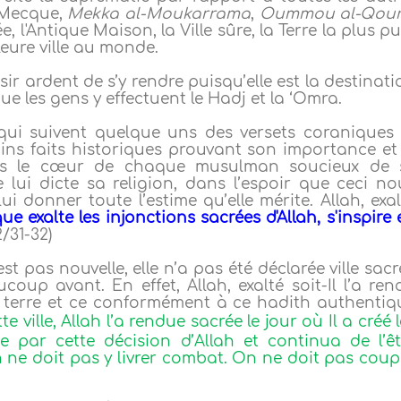
 Mecque,
Mekka al-Moukarrama
,
Oummou al-Qou
e, l'Antique Maison, la Ville sûre, la Terre la plus p
lleure ville au monde.
 ardent de s’y rendre puisqu’elle est la destinati
que les gens y effectuent le Hadj et la ‘Omra.
qui suivent quelque uns des versets coraniques 
ins faits historiques prouvant son importance et 
ans le cœur de chaque musulman soucieux de 
ui dicte sa religion, dans l’espoir que ceci no
 lui donner toute l’estime qu’elle mérite. Allah, exa
e exalte les injonctions sacrées d'Allah, s'inspire 
2/31-32)
est pas nouvelle, elle n’a pas été déclarée ville sac
coup avant. En effet, Allah, exalté soit-Il l’a ren
 la terre et ce conformément à ce hadith authentiq
te ville, Allah l’a rendue sacrée le jour où Il a créé 
ée par cette décision d’Allah et continua de l’êt
 ne doit pas y livrer combat. On ne doit pas coup