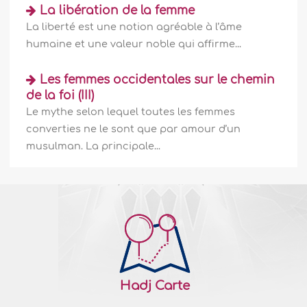
Des fatwas par des plumes féminines II
La libération de la femme
La liberté est une notion agréable à l’âme
Des fatwas par des plumes féminines II Les
humaine et une valeur noble qui affirme...
femmes savantes ont renoncé à composer
des ouvrages Malgré leur activité
scientifique digne d’intérêt à travers les
Les femmes occidentales sur le chemin
âges, les livres de jurisprudence ont fait
de la foi (III)
abstraction des avis de toutes ces femmes
Le mythe selon lequel toutes les femmes
savantes si ce n’est ceux des mères..
plus
converties ne le sont que par amour d’un
235603
07/02/2022
musulman. La principale...
Aicha la mère des croyants I
Aicha la mère des croyants, Une femme à
la culture encyclopédique Après l’envoi du
noble Prophète Mohammed, Salla Allahou
Alaihi wa Sallam, l’humanité a une grande
dette envers deux femmes qui ont
contribué à préserver le message
Hadj Carte
prophétique tel quel. L’une..
plus