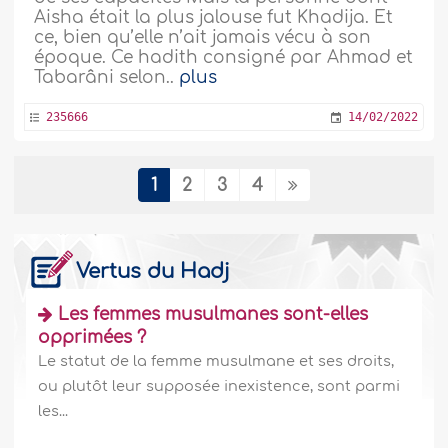
Aisha était la plus jalouse fut Khadija. Et
ce, bien qu’elle n’ait jamais vécu à son
époque. Ce hadith consigné par Ahmad et
Tabarâni selon..
plus
235666
14/02/2022
1
2
3
4
Des fatwas par des plumes féminines
Des fatwas par des plumes féminines … les
femmes émettent des fatwas, débattent
avec les savants et forment les célébrités
Vertus du Hadj
de la communauté Des femmes qui
donnent des fatwas à travers les siècles En
Les femmes musulmanes sont-elles
passant au sujet du fiqh et de l’émission
opprimées ?
de fatwas plus précis&eacu..
plus
Le statut de la femme musulmane et ses droits,
ou plutôt leur supposée inexistence, sont parmi
235567
07/02/2022
les...