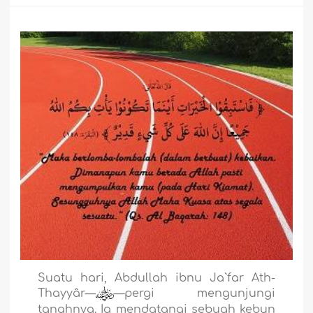
Suatu hari, Abdullah ibnu Ja`far
Ath-
Thayyâr—
—pergi mengunjungi
tanahnya. Ia mendatangi sebuah kebun