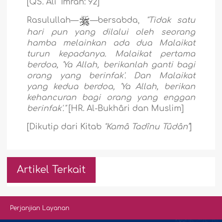
[QS. Âli `Imrân: 92]
Rasulullah—
—bersabda,
"Tidak satu
hari pun yang dilalui oleh seorang
hamba melainkan ada dua Malaikat
turun kepadanya. Malaikat pertama
berdoa, 'Ya Allah, berikanlah ganti bagi
orang yang berinfak'. Dan Malaikat
yang kedua berdoa, 'Ya Allah, berikan
kehancuran bagi orang yang enggan
berinfak'."
[HR. Al-Bukhâri dan Muslim]
[Dikutip dari Kitab
"Kamâ Tadînu Tûdân"
]
Artikel Terkait
Perjanjian Layanan