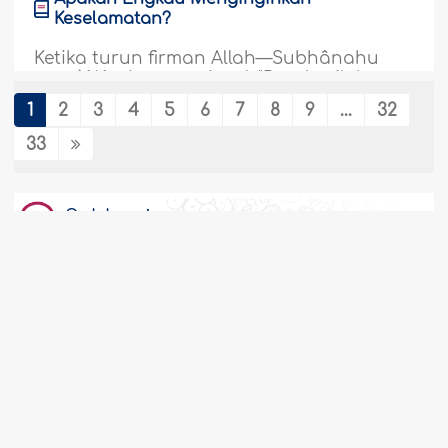
Keselamatan?
Ketika turun firman Allah—Subhânahu
wata`âlâ—(yang artinya): "Dan berilah
peringatan kepada kerabat-kerabatmu
1
2
3
4
5
6
7
8
9
...
32
yang terdekat." [QS. Asy-Syu`arâ': 214], Nabi
—Shallallâhu `alaihi wasallam—naik ke
33
bukit Shafâ, lalu berseru, "Wahai Bani
Ka'ab ibnu Lu'ay, selamatkanlah diri
kalian..
Selengkapnya
Subbagian
225766
23/07/2026
Perjanjian Layanan
Membela Diri
Karakter keseimbangan yang menjadi
keistimewaan Agama kita membuat
seorang mukmin pada suatu kondisi
Hak Cipta © IslamWeb 2026. Dilindungi undang-undang.
harus bersifat tawaduk, toleran, penuh
maaf, lapang dada, dan ketika marah
juga mudah memaafkan. Tetapi pada