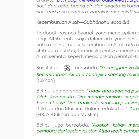
artinya):
"Dan bagi mereka di dalamnya (Surga) i
suci dari haid, buang air, dan segala kekur
suci dari rasa cemburu, tindakan menyakiti su
Kecemburuan Allah—
Subhânahu wata`âlâ
Terdapat nas-nas Syariat yang menetapkan 
bagi Allah tentu saja dalam arti yang s
antara konsekuensi kecemburuan Allah adal
oleh para hamba, termasuk perilaku mereka
Allah semata, seperti menjalankan perintah-
Rasulullah—
—bersabda,
"Sesungguhnya A
Kecemburuan Allah adalah jika seorang mukm
Bukhâri]
Beliau juga bersabda,
"Tidak ada seorang pu
Oleh karena itu, Dia mengharamkan sega
tersembunyi. Dan tidak ada seorang pun yang
Bukhâri dan Muslim]. Dalam redaksi lain:
"Ora
[HR. Al-Bukhâri dan Muslim]
Beliau juga bersabda,
"Apakah kalian mer
cemburu daripadanya, dan Allah lebih cembur