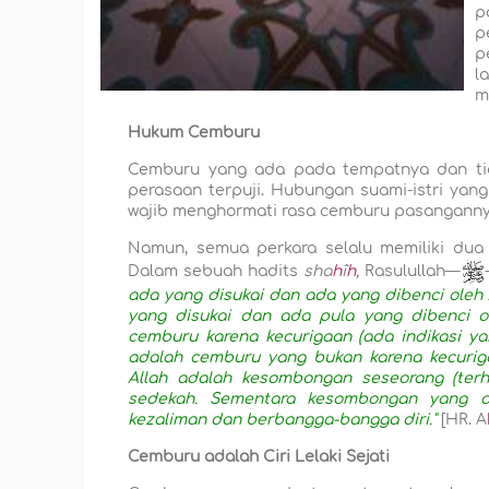
p
p
p
l
m
Hukum Cemburu
Cemburu yang ada pada tempatnya dan tid
perasaan terpuji. Hubungan suami-istri yan
wajib menghormati rasa cemburu pasanganny
Namun, semua perkara selalu memiliki dua 
Dalam sebuah hadits
sha
h
î
h
,
Rasulullah—
ada yang disukai dan ada yang dibenci oleh
yang disukai dan ada pula yang dibenci o
cemburu karena kecurigaan (ada indikasi y
adalah cemburu yang bukan karena kecurig
Allah adalah kesombongan seseorang (te
sedekah. Sementara kesombongan yang d
kezaliman dan berbangga-bangga diri."
[HR. A
Cemburu adalah Ciri Lelaki Sejati