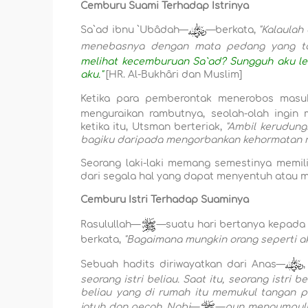
Cemburu Suami Terhadap Istrinya
Sa`ad ibnu `Ubâdah—
—berkata,
"Kalaulah
menebasnya dengan mata pedang yang t
melihat kecemburuan Sa`ad? Sungguh aku le
aku."
[HR. Al-Bukhâri dan Muslim]
Ketika para pemberontak menerobos masu
menguraikan rambutnya, seolah-olah ingin
ketika itu, Utsman berteriak,
"Ambil kerudung
bagiku daripada mengorbankan kehormatan 
Seorang laki-laki memang semestinya memil
dari segala hal yang dapat menyentuh atau
Cemburu Istri Terhadap Suaminya
Rasulullah—
—suatu hari bertanya kepada 
berkata,
"Bagaimana mungkin orang seperti a
Sebuah hadits diriwayatkan dari Anas—
seorang istri beliau. Saat itu, seorang istri b
beliau yang di rumah itu memukul tangan p
jatuh dan pecah. Nabi
—
—
pun mengumpulka