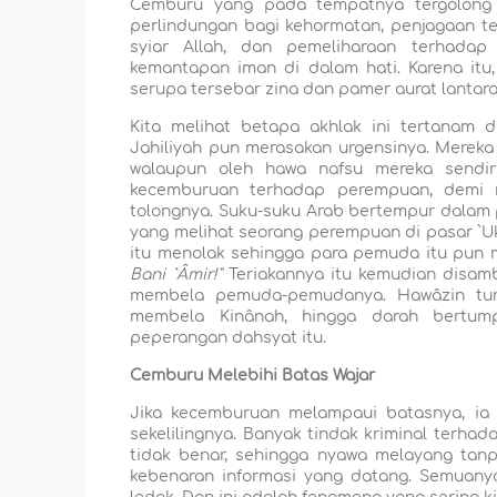
Cemburu yang pada tempatnya tergolong sal
perlindungan bagi kehormatan, penjagaan te
syiar Allah, dan pemeliharaan terhadap
kemantapan iman di dalam hati. Karena itu,
serupa tersebar zina dan pamer aurat lantaran
Kita melihat betapa akhlak ini tertanam 
Jahiliyah pun merasakan urgensinya. Merek
walaupun oleh hawa nafsu mereka sendiri
kecemburuan terhadap perempuan, demi 
tolongnya. Suku-suku Arab bertempur dalam
yang melihat seorang perempuan di pasar `
itu menolak sehingga para pemuda itu pun m
Bani `Âmir!"
Teriakannya itu kemudian disamb
membela pemuda-pemudanya. Hawâzin turu
membela Kinânah, hingga darah bertum
peperangan dahsyat itu.
Cemburu Melebihi Batas Wajar
Jika kecemburuan melampaui batasnya, ia 
sekelilingnya. Banyak tindak kriminal terha
tidak benar, sehingga nyawa melayang tan
kebenaran informasi yang datang. Semuany