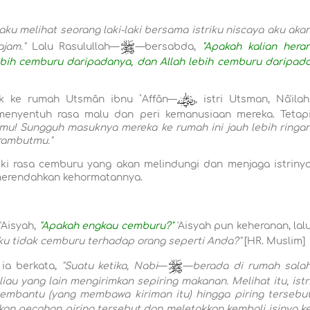
 aku melihat seorang laki-laki bersama istriku niscaya aku aka
ajam."
Lalu Rasulullah—
—bersabda,
"Apakah kalian hera
bih cemburu daripadanya, dan Allah lebih cemburu daripad
k ke rumah Utsmân ibnu `Affân—
, istri Utsman, Nâ'ilah
 menyentuh rasa malu dan peri kemanusiaan mereka. Tetap
mu! Sungguh masuknya mereka ke rumah ini jauh lebih ringa
rambutmu."
iki rasa cemburu yang akan melindungi dan menjaga istriny
 merendahkan kehormatannya.
'Aisyah,
"Apakah engkau cemburu?"
'Aisyah pun keheranan, lal
ku tidak cemburu terhadap orang seperti Anda?"
[HR. Muslim]
, ia berkata,
"Suatu ketika, Nabi
—
—
berada di rumah sala
eliau yang lain mengirimkan sepiring makanan. Melihat itu, istr
embantu (yang membawa kiriman itu) hingga piring tersebu
n pecahan piring tersebut dan meletakkan kembali isinya k