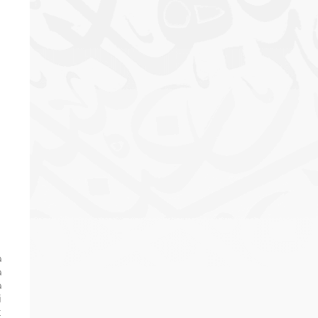
a
a
a
i
t