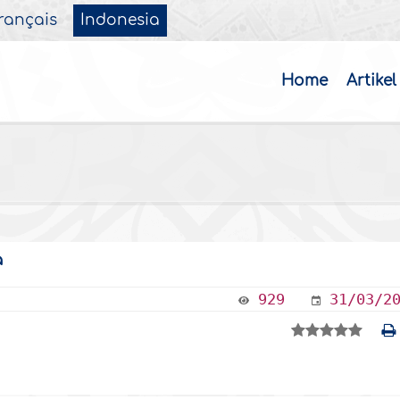
rançais
Indonesia
Home
Artikel
a
929
31/03/2