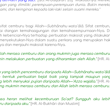
stri-istri yang suci."
[QS. Al-Baqarah: 25]:
"Maksudnya: Merek
angan yang dimiliki perempuan-perempuan dunia. Batin merek
ami, dan keinginan kepada laki-laki selain suami mereka."
sifat cemburu bagi Allah—
Subhânahu wata`âlâ
. Sifat cembur
esuai dangan kemahaagungan dan kemahasempurnaan-Nya. D
ah kebencian–Nya terhadap perbuatan maksiat yang dilakuka
 menyekutukan-Nya dalam suatu perkara yang merupakan ha
Nya dan menjauhi maksiat karena-Nya.
llah merasa cemburu dan orang mukmin juga merasa cemburu
in melakukan perbuatan yang diharamkan oleh Allah."
[HR. Al
n yang lebih pencemburu daripada Allah
—
Subhânahu wata`âlâ
la bentuk perbuatan bejat baik yang tampak maupun yan
 lebih menyukai pujian daripada Allah—`Azza wajalla."
[HR. Al
ng mukmin merasa cemburu dan Allah lebih merasa cemburu.
asa heran melihat kecemburuan Sa`ad? Sungguh aku lebi
u daripada aku."
[HR. Al-Bukhâri dan Muslim]