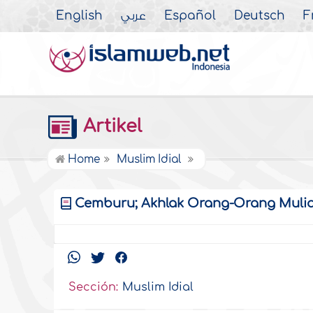
English
عربي
Español
Deutsch
F
Artikel
Home
Muslim Idial
Cemburu; Akhlak Orang-Orang Muli
Sección:
Muslim Idial