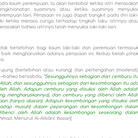
ada kaum perempuan. Ia akan berkobar ketika istri merasaka
engkhianatan suaminya atau ketika suaminya menyuka
erempuan lain. Perasaan ini juga dapat bangkit pada diri laki
aki ketika merasa curiga terhadap tingkah laku istrinya ata
erasakan bahwa istrinya telah menyukai laki-laki lain.
ak berlebihan bagi kaum laki-laki dan peremuan termasu
g baik mengharuskan adanya perasaan ini. Kedua belah piha
a.
ujung (berlebihan atau kurang) dan pertengahan (moderat)
—bahwa bersabda,
"Sesungguhnya sebagian dari cemburu it
 Allah, dan sesungguhnya sebagian dari kesombongan itu ad
leh Allah. Adapun cemburu yang disukai oleh Allah adala
ang mengharuskannya), dan cemburu yang dibenci oleh Alla
aan (tanpa alasan). Adapun kesombongan yang disukai ole
rhadap musuh) dalam peperangan dan kesombongan dala
ibenci oleh Allah adalah kesombongan seseorang dala
h
mad. Menurut Al-Albâni:
h
asan
]