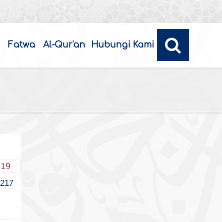
Fatwa
Al-Qur'an
Hubungi Kami
019
217