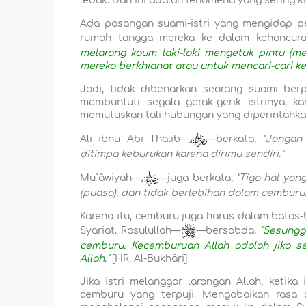
ledak. Dan ini adalah fenomena yang sering k
Ada pasangan suami-istri yang mengidap pe
rumah tangga mereka ke dalam kehancura
melarang kaum laki-laki mengetuk pintu (m
mereka berkhianat atau untuk mencari-cari ke
Jadi, tidak dibenarkan seorang suami berp
membuntuti segala gerak-gerik istrinya, 
memutuskan tali hubungan yang diperintahka
Ali ibnu Abi Thalib—
—berkata,
"Jangan 
ditimpa keburukan karena dirimu sendiri."
Mu`âwiyah—
—juga berkata,
"Tiga hal yan
(puasa), dan tidak berlebihan dalam cemburu.
Karena itu, cemburu juga harus dalam batas-
Syariat. Rasulullah—
—bersabda,
"Sesungg
cemburu. Kecemburuan Allah adalah jika 
Allah."
[HR. Al-Bukhâri]
Jika istri melanggar larangan Allah, ketik
cemburu yang terpuji. Mengabaikan rasa c