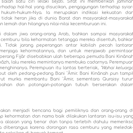
ah satu ciri lelaki sejati. Sifat ini memberikan jamina
rhadap hal-hal yang disucikan, pengagungan terhadap syiar
 hukum-hukum-Nya. Ia merupakan indikasi kekuatan da
 tidak heran jika di dunia Barat dan masyarakat-masyaraka
 lemah dan hilangnya nilai-nilai kecemburuan ini.
di dalam jiwa orang-orang Arab, bahkan sampai masyaraka
a cemburu bila kehormatan tetangga mereka disentuh, bahka
. Tidak jarang peperangan antar kabilah pecah lantara
menjaga kehormatannya, dan untuk menjawab permintaa
 perang Fijâr disebabkan ulah beberapa pemuda Bani Kinâna
Ukâzh, lalu mereka memintanya membuka cadarnya. Perempua
enghinanya. Perempuan itu lantas berteriak,
"Wahai keluarg
ut oleh pedang-pedang Bani `Âmir. Bani Kinânah pun tampi
t murka membantu Bani `Âmir, sementara Quraisy turu
pahan dan potongan-potongan tubuh berserakan dala
akan menjadi bencana bagi pemiliknya dan orang-orang d
dap kehormatan dan nama baik dilakukan lantaran isu-isu yan
pa alasan yang benar dan tanpa terlebih dahulu memeriks
a diberangus karena dorongan rasa cemburu yang meledak