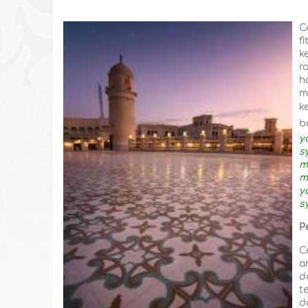
C
f
k
r
h
m
k
b
y
s
m
m
y
s
P
C
a
d
t
d