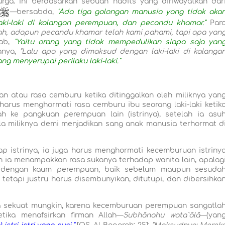
ga. Ini berdasarkan sebuah hadits yang diriwayatkan dar
—bersabda,
"Ada tiga golongan manusia yang tidak aka
aki-laki di kalangan perempuan, dan pecandu khamar."
Par
ah, adapun pecandu khamar telah kami pahami, tapi apa yan
ab,
"Yaitu orang yang tidak mempedulikan siapa saja yan
anya,
"Lalu apa yang dimaksud dengan laki-laki di kalanga
g menyerupai perilaku laki-laki."
an atau rasa cemburu ketika ditinggalkan oleh miliknya yan
 harus menghormati rasa cemburu ibu seorang laki-laki ketik
ah ke pangkuan perempuan lain (istrinya), setelah ia asu
 miliknya demi menjadikan sang anak manusia terhormat d
p istrinya, ia juga harus menghormati kecemburuan istriny
an ia menampakkan rasa sukanya terhadap wanita lain, apalag
a dengan kaum perempuan, baik sebelum maupun sesuda
tetapi justru harus disembunyikan, ditutupi, dan dibersihka
ya sekuat mungkin, karena kecemburuan perempuan sangatla
tika menafsirkan firman Allah—
Subhânahu wata`âlâ
—(yan