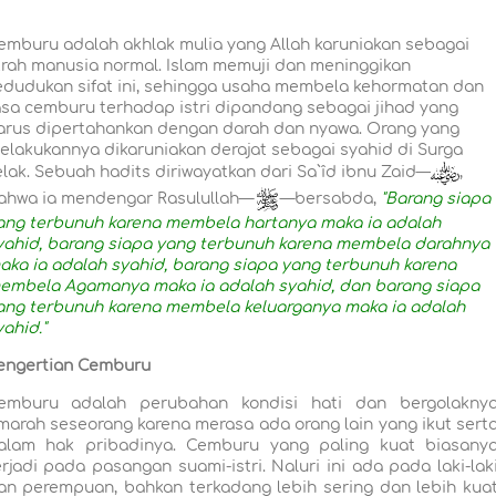
emburu adalah akhlak mulia yang Allah karuniakan sebagai
itrah manusia normal. Islam memuji dan meninggikan
edudukan sifat ini, sehingga usaha membela kehormatan dan
asa cemburu terhadap istri dipandang sebagai jihad yang
arus dipertahankan dengan darah dan nyawa. Orang yang
elakukannya dikaruniakan derajat sebagai syahid di Surga
elak. Sebuah hadits diriwayatkan dari Sa`îd ibnu Zaid—
,
ahwa ia mendengar Rasulullah—
—bersabda,
"Barang siapa
ang terbunuh karena membela hartanya maka ia adalah
yahid, barang siapa yang terbunuh karena membela darahnya
aka ia adalah syahid, barang siapa yang terbunuh karena
embela Agamanya maka ia adalah syahid, dan barang siapa
ang terbunuh karena membela keluarganya maka ia adalah
yahid."
engertian Cemburu
emburu adalah perubahan kondisi hati dan bergolakny
marah seseorang karena merasa ada orang lain yang ikut sert
alam hak pribadinya. Cemburu yang paling kuat biasany
erjadi pada pasangan suami-istri. Naluri ini ada pada laki-lak
an perempuan, bahkan terkadang lebih sering dan lebih kua