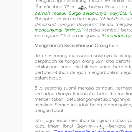
menghalangi seseorang masuk ke dalam Sur
`Âmmâr ibnu Yâsir—
, bahwa Rasulullah—
pernah masuk Surga selamanya: dayyûts, l
Shahabat ketika itu bertanya,
"Wahai Rasulull
dimaksud dengan dayyûts?"
Beliau menjaw
mangunjungi istrinya."
Mereka kembali bert
perempuan?"
Beliau menjawab,
"Perempuan yan
Menghormati Kecemburuan Orang Lain
Jika seseorang merasakan sakitnya kehilang
berpindah ke tangan orang lain, kita berarti
kehilangan anak laki-lakinya yang berpind
bertahun-tahun dengan mengorbankan segala
dalam hidup.
Bila seorang suami merasa cemburu terhada
terhadap dirinya. Karena itu, tidak dibenark
menceritakan petualangan-petualanganny
menikah. Semua ini tidak boleh dibanggakan, 
dengan tobat.
Istri juga harus menahan keinginan nafsun
kuat. Imam Ibnul Qayyim—
—berkata ke