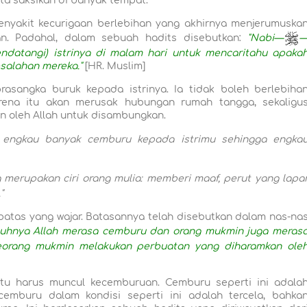
ita saksikan di banyak tempat.
nyakit kecurigaan berlebihan yang akhirnya menjerumuska
n. Padahal, dalam sebuah hadits disebutkan:
"Nabi—
endatangi) istrinya di malam hari untuk mencaritahu apaka
salahan mereka."
[HR. Muslim]
rasangka buruk kepada istrinya. Ia tidak boleh berlebiha
karena itu akan merusak hubungan rumah tangga, sekaligu
n oleh Allah untuk disambungkan.
engkau banyak cemburu kepada istrimu sehingga engka
g merupakan ciri orang mulia: memberi maaf, perut yang lapa
"
batas yang wajar. Batasannya telah disebutkan dalam nas-na
uhnya Allah merasa cemburu dan orang mukmin juga meras
seorang mukmin melakukan perbuatan yang diharamkan ole
a itu harus muncul kecemburuan. Cemburu seperti ini adala
emburu dalam kondisi seperti ini adalah tercela, bahka