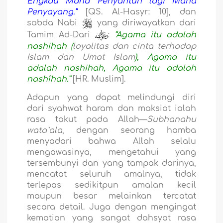
Engkau Maha Penyantun lagi Maha
Penyayang.”
[QS. Al-Hasyr: 10], dan
sabda Nabi
yang diriwayatkan dari
Tamim Ad-Dari
:
“Agama itu adalah
nashihah (
loyalitas dan cinta terhadap
Islam dan Umat Islam
), Agama itu
adalah nashihah, Agama itu adalah
nashîhah.”
[HR. Muslim].
Adapun yang dapat melindungi diri
dari syahwat haram dan maksiat ialah
rasa takut pada Allah—
Subhanahu
wata`ala
, dengan seorang hamba
menyadari bahwa Allah selalu
mengawasinya, mengetahui yang
tersembunyi dan yang tampak darinya,
mencatat seluruh amalnya, tidak
terlepas sedikitpun amalan kecil
maupun besar melainkan tercatat
secara detail. Juga dengan mengingat
kematian yang sangat dahsyat rasa