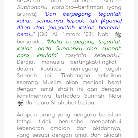
Al-Quran dan Sunnah. Allah—
Subh
a
nahu wata`
a
l
a
—berfirman (yang
artinya):
“Dan berpegang teguhlah
kalian semuanya kepada tali (Agama)
Allah dan janganlah kalian bercerai-
berai...”
[QS. Ali `Imran: 103]. Nabi
bersabda,
“Maka berpegang teguhlah
kalian pada Sunnahku dan sunnah
para khulafa’ r
a
syid
i
n setelahku.”
Derajat manusia bertingkat-tingkat
dalam kualitas memegang taguh
Sunnah ini. Timbangan kebaikan
seorang Muslim akan menjadi berat
dengan amal shalih ini dan dengan
komitmennya terhadap Sunnah Nabi
dan para Shahabat beliau.
Adapun orang yang mengaku berislam
tetapi tidak berusaha mengetahui
kebenaran amalan dan akidahnya,
yang sesuai dengan amal dan akidah