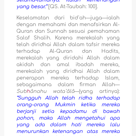
yang besar.”
[QS. At-Taubah: 100].
Keselamatan dari bid`ah—juga—ialah
dengan memahami dan menafsirkan Al-
Quran dan Sunnah sesuai pemahaman
Salaf Shalih. Karena merekalah yang
telah diridhai Allah dalam tafsir mereka
terhadap Al-Quran dan Hadits,
merekalah yang diridahi Allah dalam
akidah dan amal ibadah mereka,
merekalah yang diridhai Allah dalam
penerapan mereka terhadap Islam,
sebagaimana dalam firman Allah—
Sub
h
ânahu wata`âlâ
—(yang artinya):
“Sungguh Allah telah ridha terhadap
orang-orang Mukmin ketika mereka
berjanji setia kepadamu di bawah
pohon, maka Allah mengetahui apa
yang ada dalam hati mereka lalu
menurunkan ketenangan atas mereka