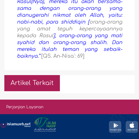
Rasul(Nya), mereka itu akan bersama-
sama dengan orang-orang yang
dianugerahi nikmat oleh Allah, yaitu:
nabi-nabi, para shiddiqin [
orang-orang
yang amat teguh kepercayaannya
kepada Rasul
], orang-orang yang mati
syahid dan orang-orang shalih. Dan
mereka itulah teman yang sebaik-
baiknya.”
[QS. An-Nis
a
': 69]
Artikel Terkait
Perjanjian Layanan