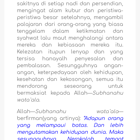
sakitnya di setiap nadi dan persendian,
mengingat alam kubur dan peristiwa-
peristiwa besar setelahnya, mengambil
palajaran dari orang-orang yang biasa
tenggelam dalam ketikmatan dan
syahwat lalu maut menghalangi antara
mereka dan kebiasaan mereka itu.
Kelezatan itupun lenyap dan yang
tersisa hanayalh penyesalan dan
pembalasan. Sesungguhnya angan-
angan, keterpedayaan oleh kehidupan,
kesehatan dan kekosongan, semua itu
mendorong seseorang untuk
bermaksiat kepada Allah—
Subhanahu
wata`al
a
.
Allah—
Subh
a
nahu wata`
a
l
a
—
berfirman(yang artinya):
“Adapun orang
yang melampaui batas. Dan lebih
mengutamakan kehidupan dunia. Maka
sesungguhnya Nerakalah tempat