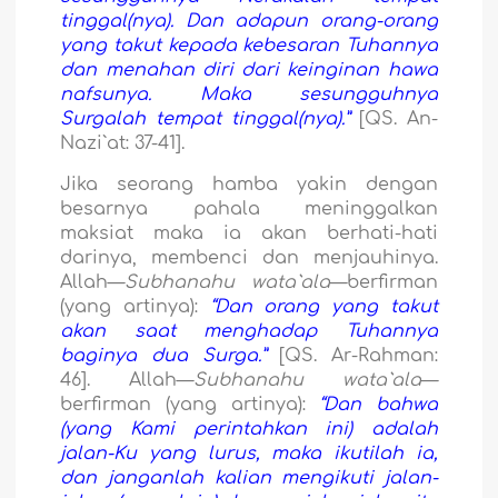
tinggal(nya). Dan adapun orang-orang
yang takut kepada kebesaran Tuhannya
dan menahan diri dari keinginan hawa
nafsunya. Maka sesungguhnya
Surgalah tempat tinggal(nya).”
[QS. An-
N
a
zi`
a
t: 37-41].
Jika seorang hamba yakin dengan
besarnya pahala meninggalkan
maksiat maka ia akan berhati-hati
darinya, membenci dan menjauhinya.
Allah—
Subh
a
nahu wata`
a
l
a
—berfirman
(yang artinya):
“Dan orang yang takut
akan saat menghadap Tuhannya
baginya dua Surga.”
[QS. Ar-Rahman:
46]. Allah—
Subhanahu wata`ala
—
berfirman (yang artinya):
“Dan bahwa
(yang Kami perintahkan ini) adalah
jalan-Ku yang lurus, maka ikutilah ia,
dan janganlah kalian mengikuti jalan-