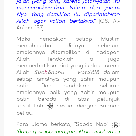
jalan (yang lain), karena jalan-jalan itu
mencerai-beraikan kalian dari jalan-
Nya. Yang demikian itu diperintahkan
Allah agar kalian bertakwa.”
[QS. Al-
An`
a
m: 153].
Maka hendaklah setiap Muslim
memuhasabai dirinya sebelum
amalannya ditampilkan di hadapan
Allah. Hendaklah ia juga
memperhatikan niat yang ikhlas karena
Allah—
Sub
h
ânahu wata`âlâ
—dalam
setiap amalnya yang zahir maupun
batin. Dan hendaklah seluruh
amalannya baik yang zahir maupun
batin berada di atas petunjuk
Rasulullah
sesuai dengan Sunnah
beliau.
Para ulama berkata, “Sabda Nabi
:
‘Barang siapa mengamalkan amal yang