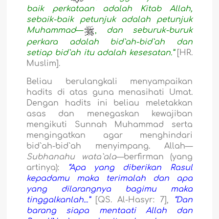
baik perkataan adalah Kitab Allah,
sebaik-baik petunjuk adalah petunjuk
Muhammad
—
,
dan
seburuk-buruk
perkara adalah bid`ah-bid`ah dan
setiap bid`ah itu adalah kesesatan.”
[HR.
Muslim].
Beliau berulangkali menyampaikan
hadits di atas guna menasihati Umat.
Dengan hadits ini beliau meletakkan
asas dan menegaskan kewajiban
mengikuti Sunnah Muhammad serta
mengingatkan agar menghindari
bid`ah-bid`ah menyimpang. Allah—
Subhanahu wata`al
a
—berfirman (yang
artinya):
“Apa yang diberikan Rasul
kepadamu maka terimalah dan apa
yang dilarangnya bagimu maka
tinggalkanlah...”
[QS. Al-Hasyr: 7],
“Dan
barang siapa mentaati Allah dan