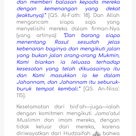
dan memberi balasan kepada mereka
dengan kemenangan yang dekat
(waktunya).”
[QS. Al-Fath: 18]. Dan Allah
mengancam siapa saja yang
menyelisihi mereka dalam firman-Nya
(yang artinya):
“Dan barang siapa
menentang Rasul sesudah jelas
kebenaran baginya dan mengikuti jalan
yang bukan jalan orang-orang Mukmin,
Kami biarkan ia leluasa terhadap
kesesatan yang telah dikuasainya itu
dan Kami masukkan ia ke dalam
Jahannam, dan Jahannam itu seburuk-
buruk tempat kembali.”
[QS. An-Nisa':
115].
Keselamatan dari bid`ah—juga—ialah
dengan komitmen mengikuti
Jama’atul
Muslimin
dan imam mereka, dengan
tidak keluar dari mereka, karena
diriwayatkan dari Hudzaifah
bahwa