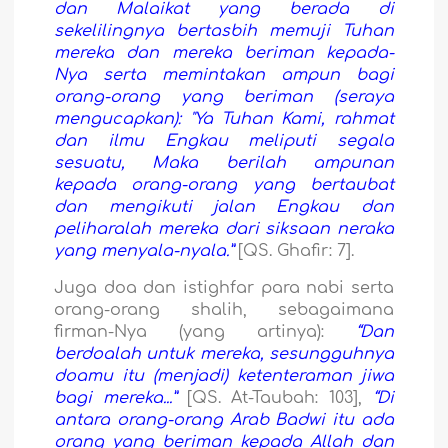
dan Malaikat yang berada di
sekelilingnya bertasbih memuji Tuhan
mereka dan mereka beriman kepada-
Nya serta memintakan ampun bagi
orang-orang yang beriman (seraya
mengucapkan): "Ya Tuhan Kami, rahmat
dan ilmu Engkau meliputi segala
sesuatu, Maka berilah ampunan
kepada orang-orang yang bertaubat
dan mengikuti jalan Engkau dan
peliharalah mereka dari siksaan neraka
yang menyala-nyala.”
[QS. Ghafir: 7].
Juga doa dan istighfar para nabi serta
orang-orang shalih, sebagaimana
firman-Nya (yang artinya):
“Dan
berdoalah untuk mereka, sesungguhnya
doamu itu (menjadi) ketenteraman jiwa
bagi mereka...”
[QS. At-Taubah: 103],
“Di
antara orang-orang Arab Badwi itu ada
orang yang beriman kepada Allah dan