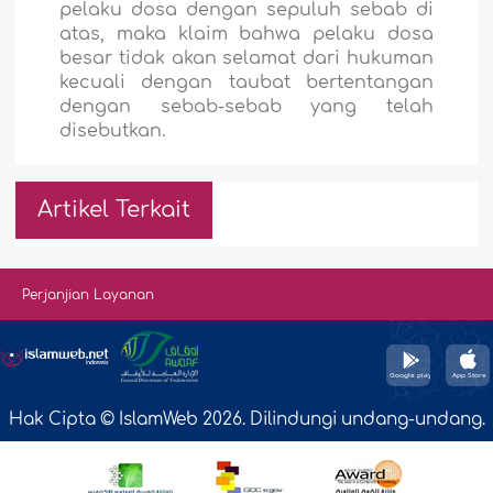
pelaku dosa dengan sepuluh sebab di
atas, maka klaim bahwa pelaku dosa
besar tidak akan selamat dari hukuman
kecuali dengan taubat bertentangan
dengan sebab-sebab yang telah
disebutkan.
Artikel Terkait
Perjanjian Layanan
Hak Cipta © IslamWeb 2026. Dilindungi undang-undang.