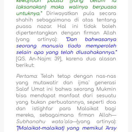
kewajiban puasa (yang belum ia
laksanakan) maka walinya berpuasa
untuknya.”
Diriwayatkan pula secara
shahih sebagaimana di atas tentang
puasa nazar. Hal ini tidak boleh
dipertentangkan dengan firman Allah
(yang artinya):
“Dan bahwasanya
seorang manusia tiada memperoleh
selain apa yang telah diusahakannya.”
[QS. An-Najm: 39], karena dua alasan
berikut:
Pertama
: Telah tetap dengan nas-nas
yang mutawatir dan ijma` generasi
Salaf Umat ini bahwa seorang Mukmin
bisa mendapat manfaat dari sesuatu
yang bukan perbuatannya, seperti doa
dan istighfar para Malaikat bagi
mereka, sebagaimana firman Allah—
Subhanahu wata`ala
—(yang artinya):
“(Malaikat-malaikat) yang memikul 'Arsy