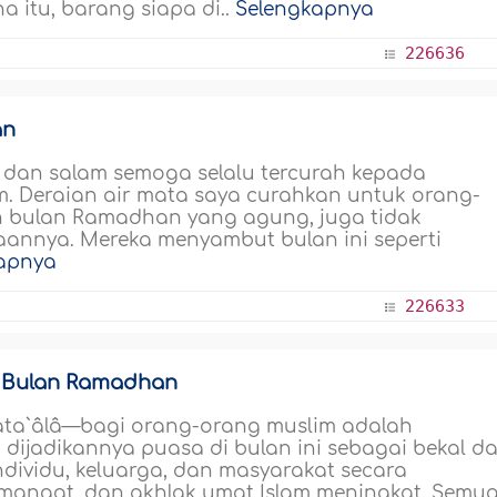
a itu, barang siapa di..
Selengkapnya
226636
an
at dan salam semoga selalu tercurah kepada
am. Deraian air mata saya curahkan untuk orang-
 bulan Ramadhan yang agung, juga tidak
annya. Mereka menyambut bulan ini seperti
apnya
226633
i Bulan Ramadhan
ata`âlâ—bagi orang-orang muslim adalah
ijadikannya puasa di bulan ini sebagai bekal d
dividu, keluarga, dan masyarakat secara
semangat, dan akhlak umat Islam meningkat. Semu