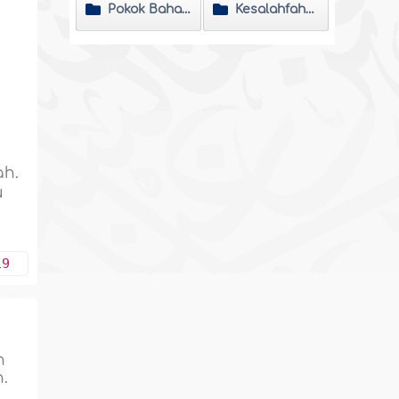
Pokok Bahasan
Kesalahfahaman
ah.
u
19
h
.