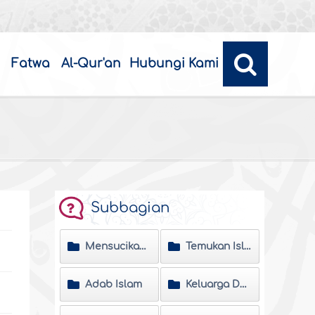
Fatwa
Al-Qur'an
Hubungi Kami
Subbagian
Mensucikan Jiwa
Temukan Islam
Adab Islam
Keluarga Dan Masyarakat