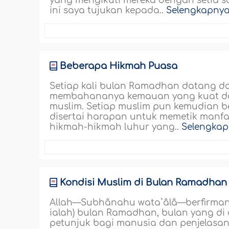
yang mengikuti mereka dengan setia s
ini saya tujukan kepada..
Selengkapny
Beberapa Hikmah Puasa
Setiap kali bulan Ramadhan datang dan h
membahananya kemauan yang kuat dan
muslim. Setiap muslim pun kemudian 
disertai harapan untuk memetik manfa
hikmah-hikmah luhur yang..
Selengka
Kondisi Muslim di Bulan Ramadhan
Allah—Subhânahu wata`âlâ—berfirman (y
ialah) bulan Ramadhan, bulan yang di
petunjuk bagi manusia dan penjelasa