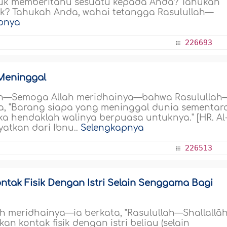
uk memberitahu sesuatu kepada Anda? Tahukah
ik? Tahukah Anda, wahai tetangga Rasulullah—
pnya
226693
Meninggal
yah—Semoga Allah meridhainya—bahwa Rasulullah
da, "Barang siapa yang meninggal dunia sementar
ka hendaklah walinya berpuasa untuknya." [HR. Al
yatkan dari Ibnu..
Selengkapnya
226513
ak Fisik Dengan Istri Selain Senggama Bagi
h meridhainya—ia berkata, "Rasulullah—Shallallâ
 kontak fisik dengan istri beliau (selain