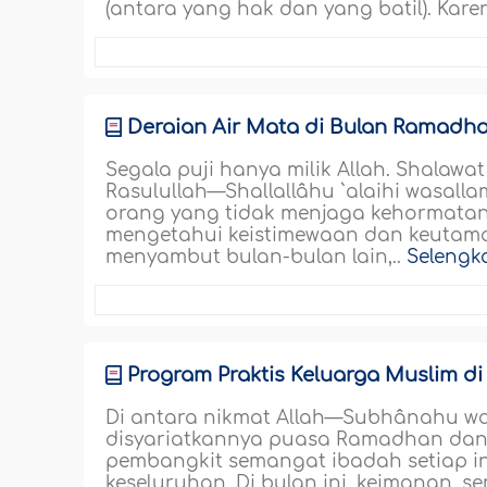
(antara yang hak dan yang batil). Karen
Deraian Air Mata di Bulan Ramadh
Segala puji hanya milik Allah. Shalaw
Rasulullah—Shallallâhu `alaihi wasall
orang yang tidak menjaga kehormatan
mengetahui keistimewaan dan keutama
menyambut bulan-bulan lain,..
Selengk
Program Praktis Keluarga Muslim d
Di antara nikmat Allah—Subhânahu w
disyariatkannya puasa Ramadhan dan d
pembangkit semangat ibadah setiap in
keseluruhan. Di bulan ini, keimanan, 