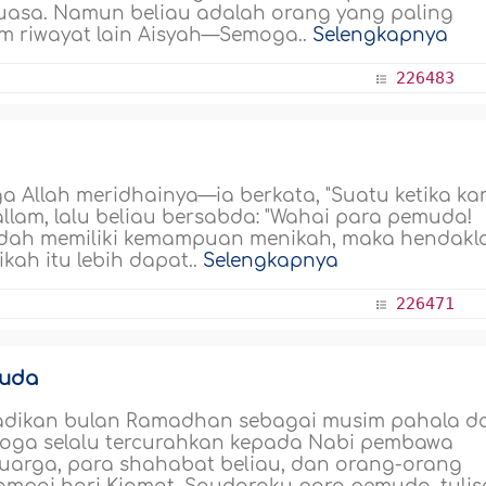
uasa. Namun beliau adalah orang yang paling
m riwayat lain Aisyah—Semoga..
Selengkapnya
226483
 Allah meridhainya—ia berkata, "Suatu ketika ka
llam, lalu beliau bersabda: "Wahai para pemuda!
sudah memiliki kemampuan menikah, maka hendakl
ah itu lebih dapat..
Selengkapnya
226471
muda
njadikan bulan Ramadhan sebagai musim pahala d
moga selalu tercurahkan kepada Nabi pembawa
uarga, para shahabat beliau, dan orang-orang