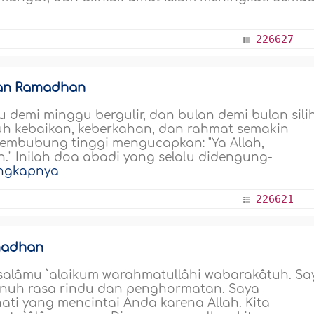
226627
ulan Ramadhan
u demi minggu bergulir, dan bulan demi bulan sili
uh kebaikan, keberkahan, dan rahmat semakin
embubung tinggi mengucapkan: "Ya Allah,
" Inilah doa abadi yang selalu didengung-
engkapnya
226621
amadhan
salâmu `alaikum warahmatullâhi wabarakâtuh. Sa
enuh rasa rindu dan penghormatan. Saya
i yang mencintai Anda karena Allah. Kita