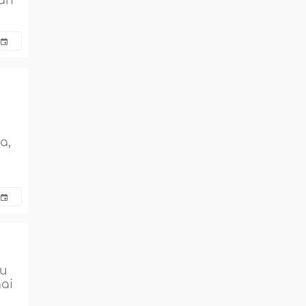
san
a,
tu
ai