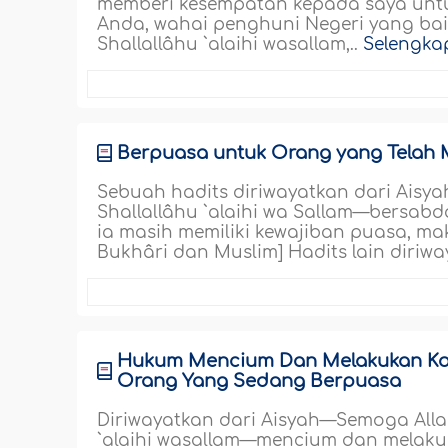
memberi kesempatan kepada saya unt
Anda, wahai penghuni Negeri yang ba
Shallallâhu `alaihi wasallam,..
Selengka
Berpuasa untuk Orang yang Telah 
Sebuah hadits diriwayatkan dari Ais
Shallallâhu `alaihi wa Sallam—bersab
ia masih memiliki kewajiban puasa, ma
Bukhâri dan Muslim] Hadits lain diriwa
Hukum Mencium Dan Melakukan Kont
Orang Yang Sedang Berpuasa
Diriwayatkan dari Aisyah—Semoga Alla
`alaihi wasallam—mencium dan melakukan