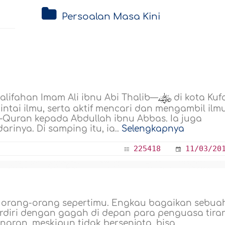
Persoalan Masa Kini
halifahan Imam Ali ibnu Abi Thalib—
di kota Kuf
tai ilmu, serta aktif mencari dan mengambil ilm
l-Quran kepada Abdullah ibnu Abbas. Ia juga
darinya. Di samping itu, ia..
Selengkapnya
225418
11/03/20
n orang-orang sepertimu. Engkau bagaikan sebua
rdiri dengan gagah di depan para penguasa tiran
ran, meskipun tidak bersenjata, bisa