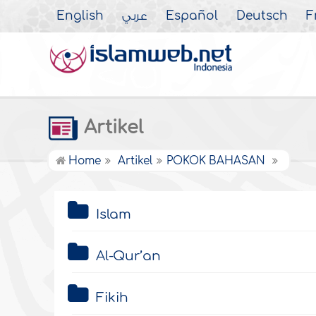
English
عربي
Español
Deutsch
F
Artikel
Home
Artikel
POKOK BAHASAN
Islam
Al-Qur’an
Fikih