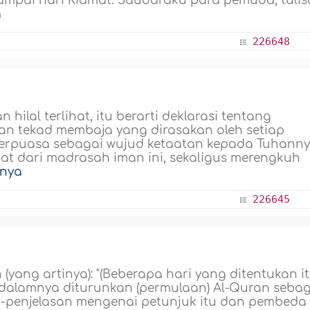
ampai hari Kiamat. Saudaraku para pemuda, tuli
a
226648
ilal terlihat, itu berarti deklarasi tentang
 tekad membaja yang dirasakan oleh setiap
berpuasa sebagai wujud ketaatan kepada Tuhanny
at dari madrasah iman ini, sekaligus merengkuh
pnya
226645
ang artinya): "(Beberapa hari yang ditentukan i
 dalamnya diturunkan (permulaan) Al-Quran sebag
n-penjelasan mengenai petunjuk itu dan pembeda