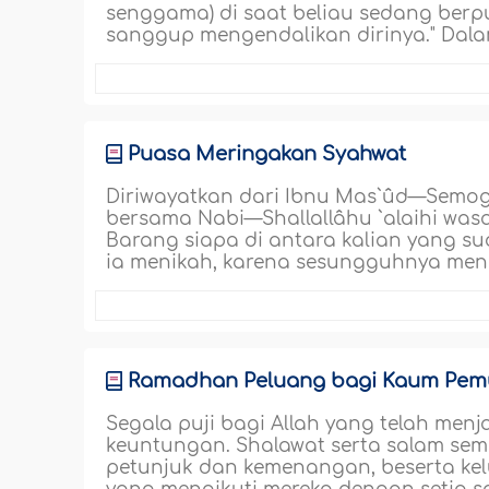
senggama) di saat beliau sedang berp
sanggup mengendalikan dirinya." Dala
Puasa Meringakan Syahwat
Diriwayatkan dari Ibnu Mas`ûd—Semoga
bersama Nabi—Shallallâhu `alaihi wasa
Barang siapa di antara kalian yang 
ia menikah, karena sesungguhnya menik
Ramadhan Peluang bagi Kaum Pe
Segala puji bagi Allah yang telah me
keuntungan. Shalawat serta salam se
petunjuk dan kemenangan, beserta kel