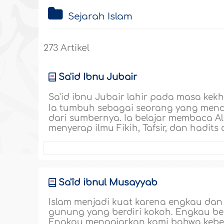
Sejarah Islam
273 Artikel
Sa'id Ibnu Jubair
Sa'id ibnu Jubair lahir pada masa kek
Ia tumbuh sebagai seorang yang mencin
dari sumbernya. Ia belajar membaca A
menyerap ilmu Fikih, Tafsir, dan hadits 
Sa'îd ibnul Musayyab
Islam menjadi kuat karena engkau da
gunung yang berdiri kokoh. Engkau be
Engkau mengajarkan kami bahwa kebena