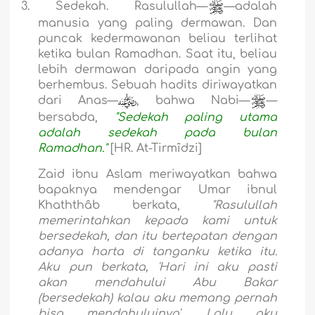
3.
Sedekah. Rasulullah—
—adalah
manusia yang paling dermawan. Dan
puncak kedermawanan beliau terlihat
ketika bulan Ramadhan. Saat itu, beliau
lebih dermawan daripada angin yang
berhembus. Sebuah hadits diriwayatkan
dari Anas—
, bahwa Nabi—
—
bersabda,
"Sedekah paling utama
adalah sedekah pada bulan
Ramadhan."
[HR. At-Tirmîdzi]
Zaid ibnu Aslam meriwayatkan bahwa
bapaknya mendengar Umar ibnul
Khaththâb berkata,
"Rasulullah
memerintahkan kepada kami untuk
bersedekah, dan itu bertepatan dengan
adanya harta di tanganku ketika itu.
Aku pun berkata, 'Hari ini aku pasti
akan mendahului Abu Bakar
(bersedekah) kalau aku memang pernah
bisa mendahuluinya'. Lalu aku