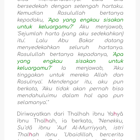
bersedekah dengan setengah hartaku.
Kemudian Rasulullah bertanya
kepadaku,
'Apa yang engkau sisakan
untuk keluargamu?'
Aku menjawab,
'Sejumlah harta (yang aku sedekahkan)
itu'. Lalu Abu Bakar datang
menyedekahkan seluruh hartanya.
Rasulullah bertanya kepadanya,
'Apa
yang engkau sisakan untuk
keluargamu?'
Ia menjawab, 'Aku
tinggakan untuk mereka Allah dan
Rasulnya'. Mendengar itu, aku pun
berkata, 'Aku tidak akan pernah bisa
mendahuluimu dalam hal apa pun
selamanya'."
Diriwayatkan dari Thalhah ibnu Ya
h
yâ
ibnu Thal
h
ah, ia berkata,
"Nenekku,
Su`dâ ibnu `Auf Al-Murriyyah, istri
Thal
h
ah ibnu `Ubaidillah, bercerita