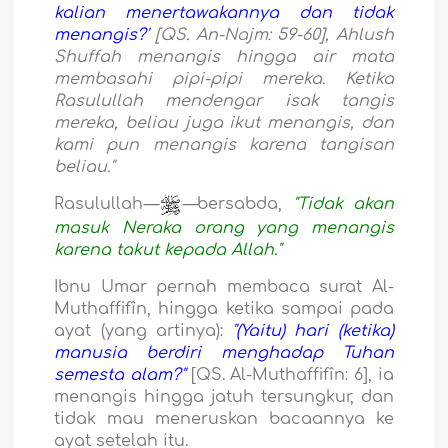
kalian menertawakannya dan tidak
menangis?'
[QS. An-Najm: 59-60], Ahlush
Shuffah menangis hingga air mata
membasahi pipi-pipi mereka. Ketika
Rasulullah mendengar isak tangis
mereka, beliau juga ikut menangis, dan
kami pun menangis karena tangisan
beliau."
Rasulullah
—
—
bersabda,
"Tidak akan
masuk Neraka orang yang menangis
karena takut kepada Allah."
Ibnu Umar pernah membaca surat Al-
Muthaffifîn, hingga ketika sampai pada
ayat (yang artinya):
"(Yaitu) hari (ketika)
manusia berdiri menghadap Tuhan
semesta alam?"
[QS. Al-Muthaffifîn: 6], ia
menangis hingga jatuh tersungkur, dan
tidak mau meneruskan bacaannya ke
ayat setelah itu.