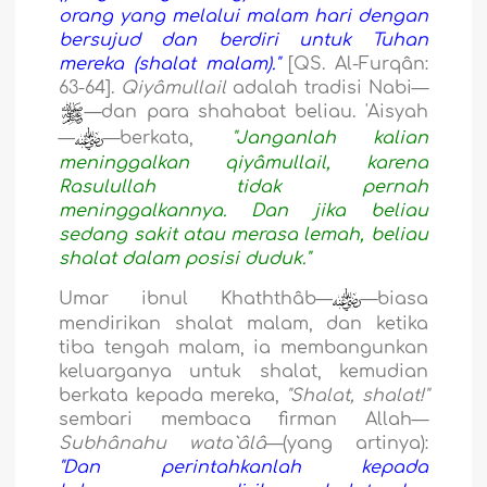
orang yang melalui malam hari dengan
bersujud dan berdiri untuk Tuhan
mereka (shalat malam)."
[QS. Al-Furqân:
63-64].
Qiyâmullail
adalah tradisi Nabi—
—dan para shahabat beliau. 'Aisyah
—
—berkata,
"Janganlah kalian
meninggalkan qiyâmullail, karena
Rasulullah tidak pernah
meninggalkannya. Dan jika beliau
sedang sakit atau merasa lemah, beliau
shalat dalam posisi duduk."
Umar ibnul Khaththâb—
—biasa
mendirikan shalat malam, dan ketika
tiba tengah malam, ia membangunkan
keluarganya untuk shalat, kemudian
berkata kepada mereka,
"Shalat, shalat!"
sembari membaca firman Allah—
Subhânahu wata`âlâ
—(yang artinya):
"Dan perintahkanlah kepada