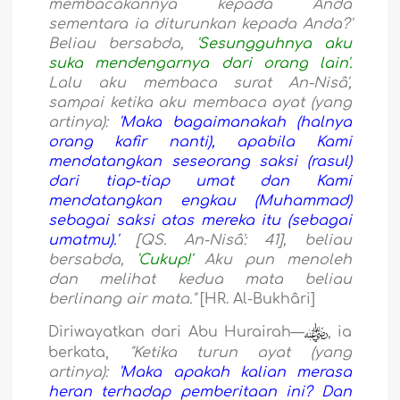
membacakannya kepada Anda
sementara ia diturunkan kepada Anda?'
Beliau bersabda,
'Sesungguhnya aku
suka mendengarnya dari orang lain'.
Lalu aku membaca surat An-Nisâ',
sampai ketika aku membaca ayat (yang
artinya):
'Maka bagaimanakah (halnya
orang kafir nanti), apabila Kami
mendatangkan seseorang saksi (rasul)
dari tiap-tiap umat dan Kami
mendatangkan engkau (Muhammad)
sebagai saksi atas mereka itu (sebagai
umatmu).'
[QS. An-Nisâ': 41], beliau
bersabda,
'Cukup!'
Aku pun menoleh
dan melihat kedua mata beliau
berlinang air mata."
[HR. Al-Bukhâri]
Diriwayatkan dari Abu Hurairah—
, ia
berkata,
"Ketika turun ayat (yang
artinya):
'Maka apakah kalian merasa
heran terhadap pemberitaan ini? Dan