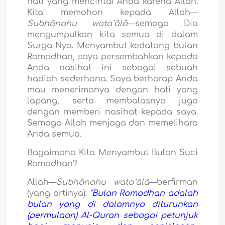
hati yang mencintai Anda karena Allah.
Kita memohon kepada Allah—
Subhânahu wata`âlâ
—semoga Dia
mengumpulkan kita semua di dalam
Surga-Nya. Menyambut kedatang bulan
Ramadhan, saya persembahkan kepada
Anda nasihat ini sebagai sebuah
hadiah sederhana. Saya berharap Anda
mau menerimanya dengan hati yang
lapang, serta membalasnya juga
dengan memberi nasihat kepada saya.
Semoga Allah menjaga dan memelihara
Anda semua.
Bagaimana Kita Menyambut Bulan Suci
Ramadhan?
Allah—
Subhânahu wata`âlâ
—berfirman
(yang artinya):
"Bulan Ramadhan adalah
bulan yang di dalamnya diturunkan
(permulaan) Al-Quran sebagai petunjuk