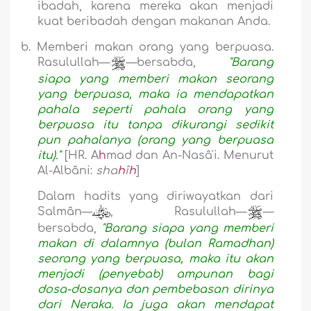
ibadah, karena mereka akan menjadi
kuat beribadah dengan makanan Anda.
b.
Memberi makan orang yang berpuasa.
Rasulullah—
—bersabda,
"Barang
siapa yang memberi makan seorang
yang berpuasa, maka ia mendapatkan
pahala seperti pahala orang yang
berpuasa itu tanpa dikurangi sedikit
pun pahalanya (orang yang berpuasa
itu)."
[HR. A
h
mad dan An-Nasâ'i. Menurut
Al-Albâni:
sha
h
î
h
]
Dalam hadits yang diriwayatkan dari
Salmân—
, Rasulullah—
—
bersabda,
"Barang siapa yang memberi
makan di dalamnya (bulan Ramadhan)
seorang yang berpuasa, maka itu akan
menjadi (penyebab) ampunan bagi
dosa-dosanya dan pembebasan dirinya
dari Neraka. Ia juga akan mendapat