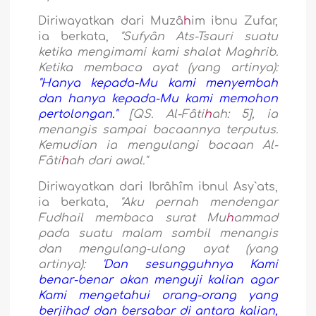
Diriwayatkan dari Muzâ
h
im ibnu Zufar,
ia berkata,
"Sufyân Ats-Tsauri suatu
ketika mengimami kami shalat Maghrib.
Ketika membaca ayat (yang artinya):
"Hanya kepada-Mu kami menyembah
dan hanya kepada-Mu kami memohon
pertolongan."
[QS. Al-Fâti
h
ah: 5], ia
menangis sampai bacaannya terputus.
Kemudian ia mengulangi bacaan Al-
Fâti
h
ah dari awal."
Diriwayatkan dari Ibrâhîm ibnul Asy`ats,
ia berkata,
"Aku pernah mendengar
Fudhail membaca surat Mu
h
ammad
pada suatu malam sambil menangis
dan mengulang-ulang ayat (yang
artinya):
'Dan sesungguhnya Kami
benar-benar akan menguji kalian agar
Kami mengetahui orang-orang yang
berjihad dan bersabar di antara kalian,