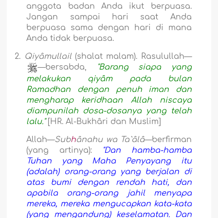
anggota badan Anda ikut berpuasa.
Jangan sampai hari saat Anda
berpuasa sama dengan hari di mana
Anda tidak berpuasa.
2.
Qiyâmullail
(shalat malam). Rasulullah—
—bersabda,
"Barang siapa yang
melakukan qiyâm pada bulan
Ramadhan dengan penuh iman dan
mengharap keridhaan Allah niscaya
diampunilah dosa-dosanya yang telah
lalu."
[HR. Al-Bukhâri dan Muslim]
Allah—
Sub
h
ânahu wa Ta`âlâ
—berfirman
(yang artinya):
"Dan hamba-hamba
Tuhan yang Maha Penyayang itu
(adalah) orang-orang yang berjalan di
atas bumi dengan rendah hati, dan
apabila orang-orang jahil menyapa
mereka, mereka mengucapkan kata-kata
(yang mengandung) keselamatan. Dan