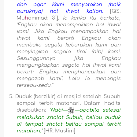
dan agar Kami menyatakan (baik
buruknya) hal ihwal kalian.
[QS.
Mu
h
ammad: 31].
Ia ketika itu berkata,
'Engkau akan menampakkan hal ihwal
kami. Jika Engkau menampakkan hal
ihwal kami berarti Engkau akan
membuka segala keburukan kami dan
menyingkap segala tirai (aib) kami.
Sesungguhnya jika Engkau
mengungkapkan segala hal ihwal kami
berarti Engkau menghancurkan dan
mengazab kami'. Lalu ia menangis
tersedu-sedu.
"
5.
Duduk (berzikir) di mesjid setelah Subuh
sampai terbit matahari. Dalam hadits
disebutkan:
"Nabi—
—apabila selesai
melakukan shalat Subuh, beliau duduk
di tempat shalat beliau sampai terbit
matahari."
[HR. Muslim]