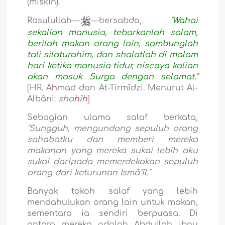
(miskin).
Rasulullah—
—bersabda,
"Wahai
sekalian manusia, tebarkanlah salam,
berilah makan orang lain, sambunglah
tali silaturahim, dan shalatlah di malam
hari ketika manusia tidur, niscaya kalian
akan masuk Surga dengan selamat."
[HR. A
h
mad dan At-Tirmîdzi. Menurut Al-
Albâni:
sha
h
î
h
]
Sebagian ulama salaf berkata,
"Sungguh, mengundang sepuluh orang
sahabatku dan memberi mereka
makanan yang mereka sukai lebih aku
sukai daripada memerdekakan sepuluh
orang dari keturunan Ismâ`îl."
Banyak tokoh salaf yang lebih
mendahulukan orang lain untuk makan,
sementara ia sendiri berpuasa. Di
antara mereka adalah Abdullah ibnu