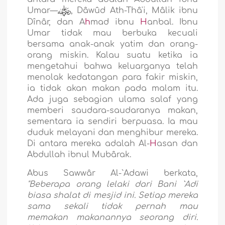
Umar—
, Dâwûd Ath-Thâ'i, Mâlik ibnu
Dînâr, dan A
h
mad ibnu
H
anbal. Ibnu
Umar tidak mau berbuka kecuali
bersama anak-anak yatim dan orang-
orang miskin. Kalau suatu ketika ia
mengetahui bahwa keluarganya telah
menolak kedatangan para fakir miskin,
ia tidak akan makan pada malam itu.
Ada juga sebagian ulama salaf yang
memberi saudara-saudaranya makan,
sementara ia sendiri berpuasa. Ia mau
duduk melayani dan menghibur mereka.
Di antara mereka adalah Al-
H
asan dan
Abdullah ibnul Mubârak.
Abus Sawwâr Al-`Adawi berkata,
"Beberapa orang lelaki dari Bani `Adi
biasa shalat di mesjid ini. Setiap mereka
sama sekali tidak pernah mau
memakan makanannya seorang diri.