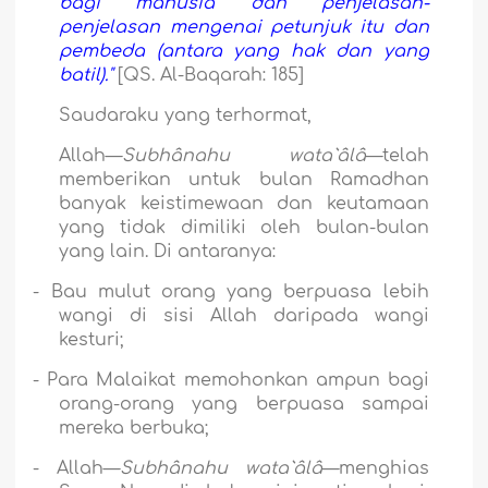
bagi manusia dan penjelasan-
penjelasan mengenai petunjuk itu dan
pembeda (antara yang hak dan yang
batil)."
[QS. Al-Baqarah: 185]
Saudaraku yang terhormat,
Allah—
Subhânahu wata`âlâ
—telah
memberikan untuk bulan Ramadhan
banyak keistimewaan dan keutamaan
yang tidak dimiliki oleh bulan-bulan
yang lain. Di antaranya:
-
Bau mulut orang yang berpuasa lebih
wangi di sisi Allah daripada wangi
kesturi;
-
Para Malaikat memohonkan ampun bagi
orang-orang yang berpuasa sampai
mereka berbuka;
-
Allah—
Subhânahu wata`âlâ
—menghias