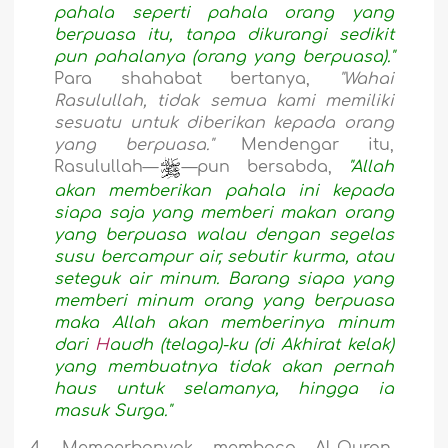
pahala seperti pahala orang yang
berpuasa itu, tanpa dikurangi sedikit
pun pahalanya (orang yang berpuasa)."
Para shahabat bertanya,
"Wahai
Rasulullah, tidak semua kami memiliki
sesuatu untuk diberikan kepada orang
yang berpuasa."
Mendengar itu,
Rasulullah—
—pun bersabda,
"Allah
akan memberikan pahala ini kepada
siapa saja yang memberi makan orang
yang berpuasa walau dengan segelas
susu bercampur air, sebutir kurma, atau
seteguk air minum. Barang siapa yang
memberi minum orang yang berpuasa
maka Allah akan memberinya minum
dari
H
audh (telaga)-ku (di Akhirat kelak)
yang membuatnya tidak akan pernah
haus untuk selamanya, hingga ia
masuk Surga."
4.
Memperbanyak membaca Al-Quran.