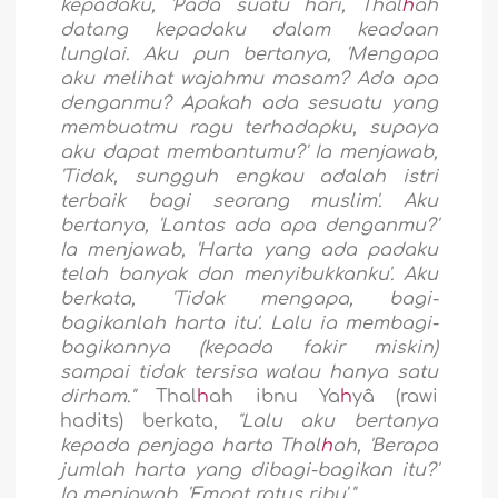
kepadaku, 'Pada suatu hari, Thal
h
ah
datang kepadaku dalam keadaan
lunglai. Aku pun bertanya, 'Mengapa
aku melihat wajahmu masam? Ada apa
denganmu? Apakah ada sesuatu yang
membuatmu ragu terhadapku, supaya
aku dapat membantumu?' Ia menjawab,
'Tidak, sungguh engkau adalah istri
terbaik bagi seorang muslim'. Aku
bertanya, 'Lantas ada apa denganmu?'
Ia menjawab, 'Harta yang ada padaku
telah banyak dan menyibukkanku'. Aku
berkata, 'Tidak mengapa, bagi-
bagikanlah harta itu'. Lalu ia membagi-
bagikannya (kepada fakir miskin)
sampai tidak tersisa walau hanya satu
dirham."
Thal
h
ah ibnu Ya
h
yâ (rawi
hadits) berkata,
"Lalu aku bertanya
kepada penjaga harta Thal
h
ah, 'Berapa
jumlah harta yang dibagi-bagikan itu?'
Ia menjawab, 'Empat ratus ribu'."