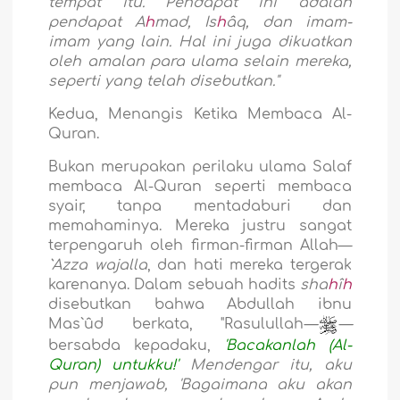
tempat itu. Pendapat ini adalah
pendapat A
h
mad, Is
h
âq, dan imam-
imam yang lain. Hal ini juga dikuatkan
oleh amalan para ulama selain mereka,
seperti yang telah disebutkan."
Kedua, Menangis Ketika Membaca Al-
Quran
.
Bukan merupakan perilaku ulama Salaf
membaca Al-Quran seperti membaca
syair, tanpa mentadaburi dan
memahaminya. Mereka justru sangat
terpengaruh oleh firman-firman Allah—
`Azza wajalla
, dan hati mereka tergerak
karenanya. Dalam sebuah hadits
sha
h
î
h
disebutkan bahwa Abdullah ibnu
Mas`ûd berkata, "Rasulullah
—
—
bersabda kepadaku,
'Bacakanlah (Al-
Quran) untukku!'
Mendengar itu,
aku
pun menjawab, 'Bagaimana aku akan