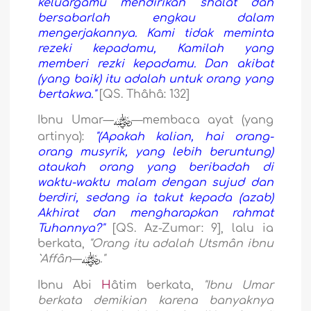
keluargamu mendirikan shalat dan
bersabarlah engkau dalam
mengerjakannya. Kami tidak meminta
rezeki kepadamu, Kamilah yang
memberi rezki kepadamu. Dan akibat
(yang baik) itu adalah untuk orang yang
bertakwa."
[QS. Thâhâ: 132]
Ibnu Umar—
—membaca ayat (yang
artinya):
"(Apakah kalian, hai orang-
orang musyrik, yang lebih beruntung)
ataukah orang yang beribadah di
waktu-waktu malam dengan sujud dan
berdiri, sedang ia takut kepada (azab)
Akhirat dan mengharapkan rahmat
Tuhannya?"
[QS. Az-Zumar: 9], lalu ia
berkata,
"Orang itu adalah Utsmân ibnu
`Affân—
."
Ibnu Abi
H
âtim berkata,
"Ibnu Umar
berkata demikian karena banyaknya