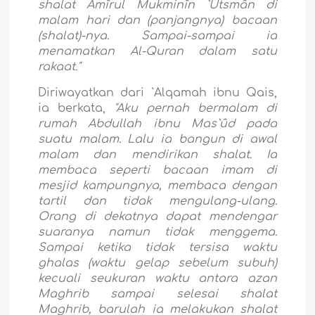
shalat Amîrul Mukminîn `Utsmân di
malam hari dan (panjangnya) bacaan
(shalat)-nya. Sampai-sampai ia
menamatkan Al-Quran dalam satu
rakaat."
Diriwayatkan dari `Alqamah ibnu Qais,
ia berkata,
"Aku pernah bermalam di
rumah Abdullah ibnu Mas`ûd pada
suatu malam. Lalu ia bangun di awal
malam dan mendirikan shalat. Ia
membaca seperti bacaan imam di
mesjid kampungnya, membaca dengan
tartil dan tidak mengulang-ulang.
Orang di dekatnya dapat mendengar
suaranya namun tidak menggema.
Sampai ketika tidak tersisa waktu
ghalas (waktu gelap sebelum subuh)
kecuali seukuran waktu antara azan
Maghrib sampai selesai shalat
Maghrib, barulah ia melakukan shalat