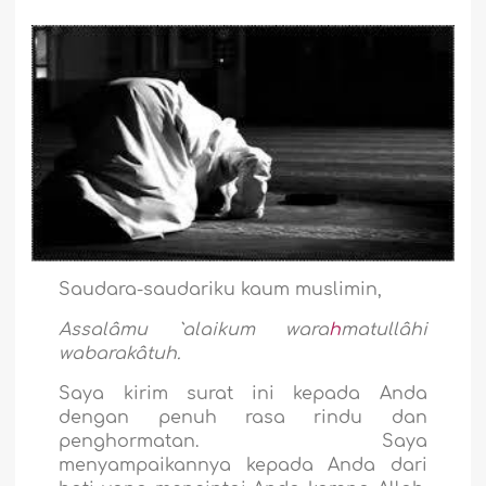
Saudara-saudariku kaum muslimin,
Assalâmu `alaikum wara
h
matullâhi
wabarakâtuh.
Saya kirim surat ini kepada Anda
dengan penuh rasa rindu dan
penghormatan. Saya
menyampaikannya kepada Anda dari