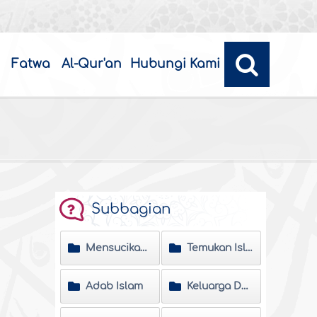
Fatwa
Al-Qur'an
Hubungi Kami
Subbagian
Mensucikan Jiwa
Temukan Islam
Adab Islam
Keluarga Dan Masyarakat