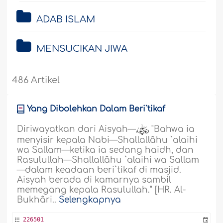
ADAB ISLAM
MENSUCIKAN JIWA
486 Artikel
Yang Dibolehkan Dalam Beri`tikaf
Diriwayatkan dari Aisyah—
"Bahwa ia
menyisir kepala Nabi—Shallallâhu `alaihi
wa Sallam—ketika ia sedang haidh, dan
Rasulullah—Shallallâhu `alaihi wa Sallam
—dalam keadaan beri`tikaf di masjid.
Aisyah berada di kamarnya sambil
memegang kepala Rasulullah." [HR. Al-
Bukhâri..
Selengkapnya
226501