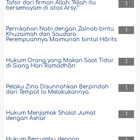
Tafsir dari firman Allah: “Allah itu
1
bersemayam di atas Arsy.”
Pernikahan Nabi dengan Zainab bintu
1
Khuzaimah dan Saudara
Perempuannya Maimunah bintul Hârits
Hukum Orang yang Makan Saat Tidur
1
di Siang Hari Ramadhân
Pelaku Zina Disunnahkan Berpindah
1
dari Tempat Ia Melakukannya
Hukum Menjamak Shalat Jumat
1
dengan Ashar
Hukum Bercumbu dengan