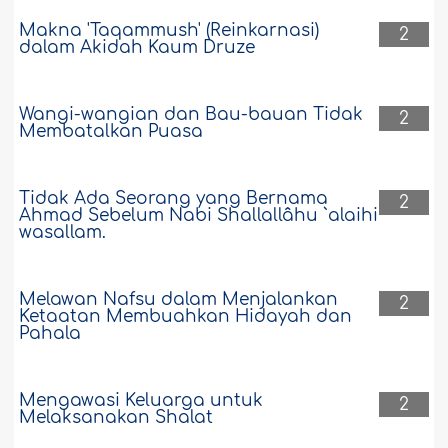
Makna 'Taqammush' (Reinkarnasi)
2
dalam Akidah Kaum Druze
Wangi-wangian dan Bau-bauan Tidak
2
Membatalkan Puasa
Tidak Ada Seorang yang Bernama
2
Ahmad Sebelum Nabi Shallallâhu `alaihi
wasallam.
Melawan Nafsu dalam Menjalankan
2
Ketaatan Membuahkan Hidayah dan
Pahala
Mengawasi Keluarga untuk
2
Melaksanakan Shalat