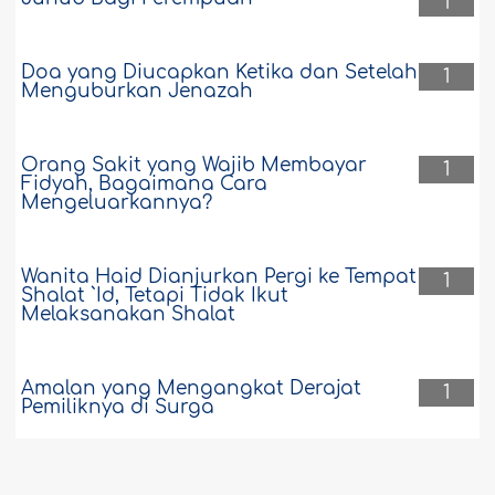
1
Doa yang Diucapkan Ketika dan Setelah
1
Menguburkan Jenazah
Orang Sakit yang Wajib Membayar
1
Fidyah, Bagaimana Cara
Mengeluarkannya?
Wanita Haid Dianjurkan Pergi ke Tempat
1
Shalat `Id, Tetapi Tidak Ikut
Melaksanakan Shalat
Amalan yang Mengangkat Derajat
1
Pemiliknya di Surga
Hukum Memandang Istri Melalui
1