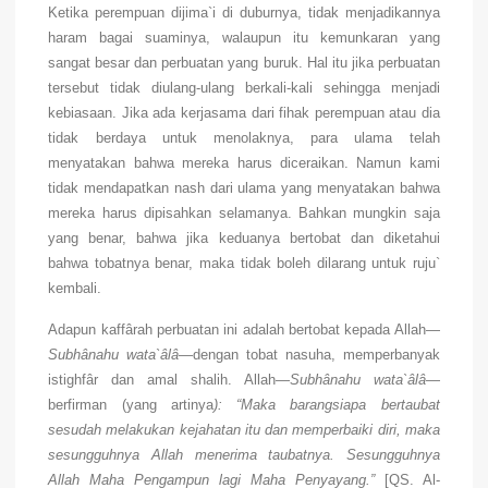
Ketika perempuan dijima`i di duburnya, tidak menjadikannya
haram bagai suaminya, walaupun itu kemunkaran yang
sangat besar dan perbuatan yang buruk. Hal itu jika perbuatan
tersebut tidak diulang-ulang berkali-kali sehingga menjadi
kebiasaan. Jika ada kerjasama dari fihak perempuan atau dia
tidak berdaya untuk menolaknya, para ulama telah
menyatakan bahwa mereka harus diceraikan. Namun kami
tidak mendapatkan nash dari ulama yang menyatakan bahwa
mereka harus dipisahkan selamanya. Bahkan mungkin saja
yang benar, bahwa jika keduanya bertobat dan diketahui
bahwa tobatnya benar, maka tidak boleh dilarang untuk ruju`
kembali.
Adapun kaffârah perbuatan ini adalah bertobat kepada Allah—
Subhânahu wata`âlâ
—dengan tobat nasuha, memperbanyak
istighfâr dan amal shalih. Allah—
Subhânahu wata`âlâ
—
berfirman (yang artinya
): “Maka barangsiapa bertaubat
sesudah melakukan kejahatan itu dan memperbaiki diri, maka
sesungguhnya Allah menerima taubatnya. Sesungguhnya
Allah Maha Pengampun lagi Maha Penyayang.”
[QS. Al-