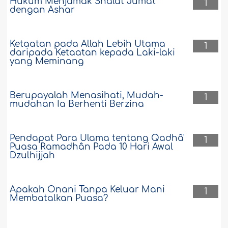
Hukum Menjamak Shalat Jumat
1
dengan Ashar
Ketaatan pada Allah Lebih Utama
1
daripada Ketaatan kepada Laki-laki
yang Meminang
Berupayalah Menasihati, Mudah-
1
mudahan Ia Berhenti Berzina
Pendapat Para Ulama tentang Qadhâ'
1
Puasa Ramadhân Pada 10 Hari Awal
Dzulhijjah
Apakah Onani Tanpa Keluar Mani
1
Membatalkan Puasa?