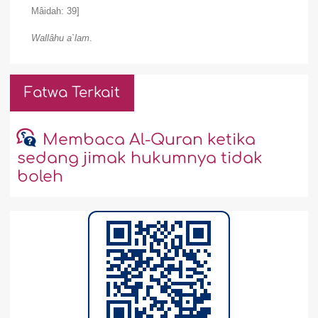
Mâidah: 39]
Wallâhu a`lam
.
Fatwa Terkait
Membaca Al-Quran ketika
sedang jimak hukumnya tidak
boleh