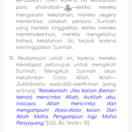
kerusakan. Oleh karena itu kebiasaan
para shahabat—
—ketika mereka
mengalami kekalahan, mereka segera
memeriksa adakah perkara Sunnah
yang mereka tinggalkan. ketika mereka
menemukannya, mereka mengetahui
bahwa kekalahan itu terjadi karena
meninggalkan Sunnah.
10.
Keutamaan umat ini, karena mereka
mendapat petunujuk untuk mengikuti
Sunnah. Mengikuti Sunnah akan
melahirkan Cinta Allah. Allah
—
Subhânahu wata`âlâ—
berfirman (yang
artinya):
"Katakanlah: Jika kalian (benar-
benar) mencintai Allah, ikutilah aku,
niscaya Allah mencintai dan
mengampuni dosa-dosa kaian. Dan
Allah Maha Pengampun lagi Maha
Penyayang."
[QS. Âli `Imrân: 31]