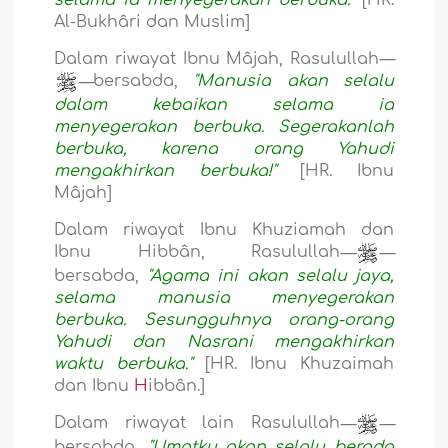
selama ia menyegerakan berbuka."
[HR.
Al-Bukhâri dan Muslim]
Dalam riwayat Ibnu Mâjah, Rasulullah
—
—
bersabda,
"Manusia akan selalu
dalam kebaikan selama ia
menyegerakan berbuka. Segerakanlah
berbuka, karena orang Yahudi
mengakhirkan berbuka!"
[HR. Ibnu
Mâjah]
Dalam riwayat Ibnu Khuziamah dan
Ibnu Hibbân, Rasulullah
—
—
bersabda,
"Agama ini akan selalu jaya,
selama manusia menyegerakan
berbuka. Sesungguhnya orang-orang
Yahudi dan Nasrani mengakhirkan
waktu berbuka."
[HR. Ibnu Khuzaimah
dan Ibnu
H
ibbân.]
Dalam riwayat lain Rasulullah
—
—
bersabda,
"Umatku akan selalu berada