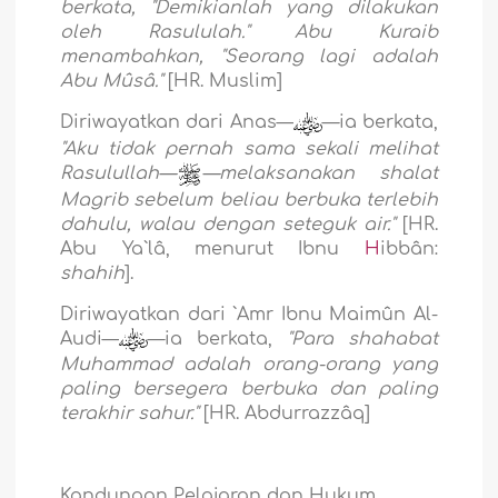
berkata, "Demikianlah yang dilakukan
oleh Rasululah." Abu Kuraib
menambahkan, "Seorang lagi adalah
Abu Mûsâ."
[HR. Muslim]
Diriwayatkan dari Anas—
—ia berkata,
"Aku tidak pernah sama sekali melihat
Rasulullah—
—melaksanakan shalat
Magrib sebelum beliau berbuka terlebih
dahulu, walau dengan seteguk air."
[HR.
Abu Ya`lâ, menurut Ibnu
H
ibbân:
shahih
].
Diriwayatkan dari `Amr Ibnu Maimûn Al-
Audi—
—ia berkata,
"Para shahabat
Muhammad adalah orang-orang yang
paling bersegera berbuka dan paling
terakhir sahur."
[HR. Abdurrazzâq]
Kandungan Pelajaran dan Hukum