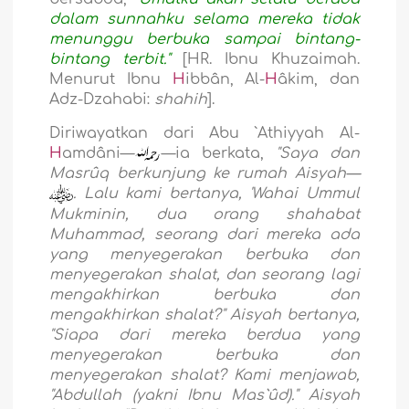
dalam sunnahku selama mereka tidak
menunggu berbuka sampai bintang-
bintang terbit."
[HR. Ibnu Khuzaimah.
Menurut Ibnu
H
ibbân, Al-
H
âkim, dan
Adz-Dzahabi:
shahih
].
Diriwayatkan dari Abu `Athiyyah Al-
H
amdâni—
—ia berkata,
"Saya dan
Masrûq berkunjung ke rumah Aisyah—
. Lalu kami bertanya, 'Wahai Ummul
Mukminin, dua orang shahabat
Muhammad, seorang dari mereka ada
yang menyegerakan berbuka dan
menyegerakan shalat, dan seorang lagi
mengakhirkan berbuka dan
mengakhirkan shalat?" Aisyah bertanya,
"Siapa dari mereka berdua yang
menyegerakan berbuka dan
menyegerakan shalat? Kami menjawab,
"Abdullah (yakni Ibnu Mas`ûd)." Aisyah