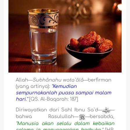
Allah—
Subhânahu wata`âlâ
—berfirman
(yang artinya):
"Kemudian
sempurnakanlah puasa sampai malam
hari."
[QS. Al-Baqarah: 187]
Diriwayatkan dari Sahl Ibnu Sa`d—
—
bahwa Rasulullah—
—bersabda,
"Manusia akan selalu dalam kebaikan