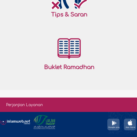
Tips & Saran
Buklet Ramadhan
Perjanjian Layanan