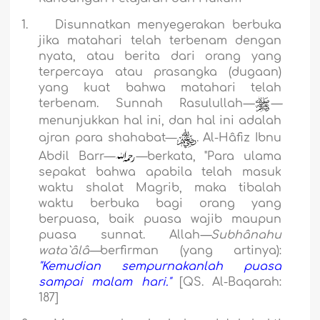
1.
Disunnatkan menyegerakan berbuka
jika matahari telah terbenam dengan
nyata, atau berita dari orang yang
terpercaya atau prasangka (dugaan)
yang kuat bahwa matahari telah
terbenam. Sunnah Rasulullah
—
—
menunjukkan hal ini, dan hal ini adalah
ajran para shahabat—
. Al-Hâfiz Ibnu
Abdil Barr—
—berkata, "Para ulama
sepakat bahwa apabila telah masuk
waktu shalat Magrib, maka tibalah
waktu berbuka bagi orang yang
berpuasa, baik puasa wajib maupun
puasa sunnat. Allah
—Subhânahu
wata`âlâ—
berfirman (yang artinya):
"Kemudian sempurnakanlah puasa
sampai malam hari."
[QS. Al-Baqarah:
187]