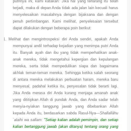
putrinya ini, kami katakan: Jika hal yang terlarang itu telah
terjadi, maka di depan Anda tidak ada jalan lain kecuali harus
menyelesaikan masalahnya dengan bijaksana dan dengan
penuh pertimbangan. Kami melihat, penyelesaian tersebut
dapat dilakukan dengan beberapa poin berikut:
1.
Melihat dan mengintrospeksi diri Anda sendiri, apakah Anda
mempunyai andil terhadap kejadian yang menimpa putri Anda
itu. Banyak ayah dan ibu yang tidak memperhatikan anak-
anak mereka, tidak mengetahui kepergian dan kepulangan
mereka, serta tidak mempedulikan siapa dan bagaimana
akhlak teman-teman mereka. Sehingga ketika salah seorang
di antara mereka melakukan perbuatan haram, mereka baru
menyesal, padahal ketika itu, penyesalan tidak berarti lagi.
Jika Anda merasa diri Anda kurang menjaga amanah anak
yang dititipkan Allah di pundak Anda, dan Anda sadar telah
menyia-nyiakan tanggung jawab yang dibebankan Allah
kepada Anda itu, berdasarkan sabda Rasul-Nya—
Shallallâhu
`alaihi wa sallam
:
"Setiap kalian adalah pemimpin, dan setiap
kalian bertanggung jawab (akan ditanya) tentang orang yang