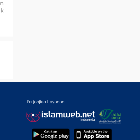
an
uk
Perjanjian Layanan