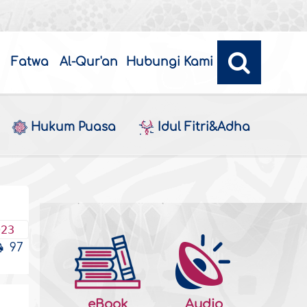
Fatwa
Al-Qur'an
Hubungi Kami
Hukum Puasa
Idul Fitri&Adha
023
97
eBook
Audio