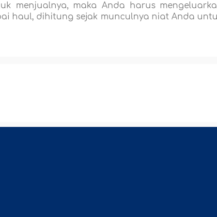
ntuk menjualnya, maka Anda harus mengeluark
ai haul, dihitung sejak munculnya niat Anda unt