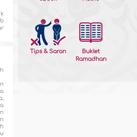
uk
ib
ar
?
Tips & Saran
Buklet
Ramadhan
ah
an
ka
a,
ka
an
an
ah
tu