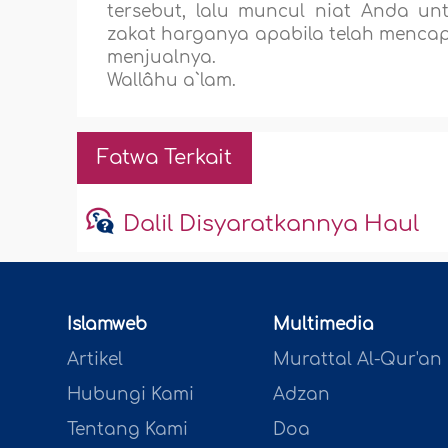
tersebut, lalu muncul niat Anda u
zakat harganya apabila telah mencap
menjualnya.
Wallâhu a`lam.
Fatwa Terkait
Dalil Disyaratkannya Haul
Islamweb
Multimedia
Artikel
Murattal Al-Qur'an
Hubungi Kami
Adzan
Tentang Kami
Doa