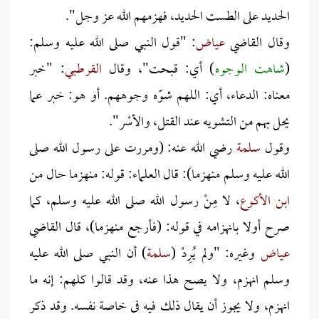
الحديد على الطست الحديد، فهزمهم الله عز وجل".
وقال القاضي
عياض
: "قول النبي صلى الله عليه وسلم:
(
شاهت الوجوه
) أي: قبحت"، وقال
القرطبي
: "خبر
معناه: الدعاء، أي: اللهم شوّه وجوههم. أو هو: خبر عما
يحل بهم من التشويه عند القتل، والأسْر".
وقول
سلمة
رضي الله عنه: (ومررت على رسول الله صلى
الله عليه وسلم منهزما): قال العلماء: قوله: منهزما حال من
ابن الأكوع
،
لا مِنْ رسول الله صلى الله عليه وسلم، كما
صرح أولا بانهزامه في قوله: (فأرجع منهزما)، قال القاضي
عياض
وغيره: "ولم يُرِدْ (
سلمة
) أن النبي صلى الله عليه
وسلم انهزم، ولا يصح هذا عنه، وقد قالوا كلهم: إنه ما
انهزم، ولا يجوز أن يقال ذلك فيه فى خاصة نفسه. وقد ذكر