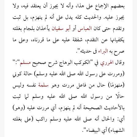
بعضهم الإجماع على هذا، وأنه لا يجوز أن يعتقد فيه، ولا
يجوز عليه. والحديث كله يدل على أنه لم ينهزم، بل ثبت
وتقدم حتى كان
العباس
أو
أبو سفيان
يأخذان بلجام بغلته
يكفيانها عن التقدم، شفقة عليه على ما قررناه، وعلى ما
صرح به
البراء
فى حديثه".
وقال
الهرري
في "الكوكب الوهاج شرح صحيح
مسلم
":"
(ومررت على رسول الله صلى الله عليه وسلم) حالة كوني
(منهزمًا) حال من فاعل مررت وهو
سلمة
نفسه وليس
حالًا من رسول الله صلى الله عليه وسلم لما ثبت
بالأحاديث الصحيحة أنه لم ينهزم، أي مررت عليه (وهو)
أي: والحال أنه صلى الله عليه وسلم راكب (على بغلته
الشهباء) أي البيضاء".