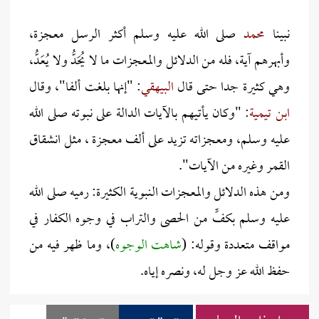
نبينا
محمد
صلى الله عليه وسلم أكثر الرسل معجزة،
وأبهرهم آية، فله من الدلائل والمعجزات ما لا يُحَدُّ ولا يُعَدُّ،
وهي كثيرة جدا حتى قال
البيهقي
: "إنها بلغت ألفا"، وقال
ابن تيمية
: "وكان يأتيهم بالآيات الدالة على نبوته صلى الله
عليه وسلم، ومعجزاته تزيد على ألف معجزة ، مثل انشقاق
القمر وغيره من الآيات".
ومن هذه الدلائل والمعجزات النبوية الكثيرة: رميه صلى الله
عليه وسلم بكفٍّ من الحصى والتراب في وجوه الكفار في
مواقف متعددة وقوله: (
شاهت الوجوه
)، وما ظهر فيه من
حفظ الله عز وجل له، ونصره إياه.