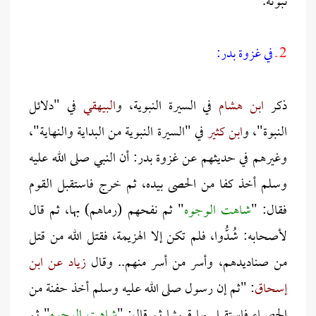
نبوته.
2 ـ
في غزوة بدر:
ذكر
ابن هشام
في السيرة النبوية، و
البيهقي
في "دلائل
النبوة"، و
ابن كثير
في "السيرة النبوية من البداية والنهاية"،
وغيرهم في حديثهم عن غزوة بدر: أن النبي صلى الله عليه
وسلم أخذ كفا من الحصى بيده، ثم خرج فاستقبل القوم
فقال: "
شاهت الوجوه
" ثم نفحهم (رماهم) بها، ثم قال
لأصحابه: شُدُّوا، فلم تكن إلا الهزيمة، فقتل الله من قتل
من صناديدهم، وأسر من أسر منهم.. وقال
زياد عن ابن
إسحاق
: "ثم إن رسول صلى الله عليه وسلم أخذ حفنة من
الحصباء فاستقبل بها قريشا ثم قال: "
شاهت الوجوه
" ثم