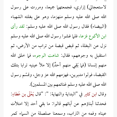
لاستعجالي) إزاري، فجمعتهما جميعا، ومررت على رسول
الله صلى الله عليه وسلم منهزما، وهو على بغلته الشهباء
(البيضاء) فقال رسول الله صلى الله عليه وسلم:
لقد رأى
ابن الأكوع
فزعا،
فلما غشوا رسول الله صلى الله عليه وسلم
نزل عن البغلة، ثم قبض قبضة من تراب من الأرض، ثم
استقبل به وجوههم، فقال:
شاهت الوجوه
، فما خلق الله
منهم إنسانا (فما بَقِي منهم أحدٌ) إلا ملأ عينيه ترابا بتلك
القبضة، فولوا مدبرين، فهزمهم الله عز وجل، وقسّم رسول
الله صلى الله عليه وسلم غنائمهم بين المسلمين).
وقال
ابن كثير
في "البداية والنهاية: ": "قال
يَعْلَى بن عَطاءٍ
:
فحدثنا أبناؤهم عن آبائهم قالوا: ما بقي أحد إلا امتلأت
عيناه وفمه من التراب، وسمعنا صلصلة من السماء كمر