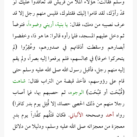
وسلم فقالت: هؤلاء الملأ من قريش قد تعاقدوا عليك لوْ
قدْ رأوْك، لقد قاموا إليك فقتلوك، فليس منهم رجل إلا قد
عرف نصيبه من دمك، فقال:
يا بنية، أريني وضوءاً،
فتوضأ
ثم دخل عليهم المسجد، فلما رأوه قالوا: ها هو ذا، وخفضوا
أبصارهم وسقطت أذقانهم في صدورهم، وعُقِرُوا (لم
يتحركوا خوفا) في مجالسهم، فلم يرفعوا إليه بصراً، ولم يقم
إليه منهم رجل، فأقبل رسول الله صلى الله عليه وسلم حتى
قام على رؤوسهم، فأخذ قبضة من التراب فقال:
شاهت
(قُبِّحَت أو قبُحَت)
الوجوه
، ثم حصبهم بها، فما أصاب
رجلا منهم من ذلك الحصى حصاة، إلا قُتِل يوم بدر كافرا)
رواه
أحمد
وصححه
الألباني
. فكان قتْلُهم كفَّاراً يوم بدرٍ
معجزة من معجزاته صلى الله عليه وسلم، ودليلا من دلائل