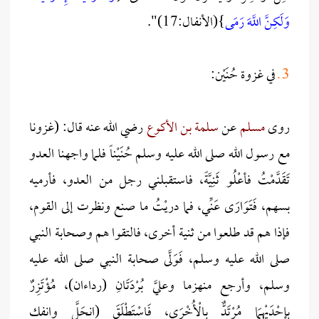
وَلَكِنَّ اللَّهَ رَمَى
}(الأنفال:17)".
3
ـ
في غزوة حُنَيْن:
روى
مسلم
عن
سلمة بن الأكوع
رضي الله عنه قال: (غزونا
مع رسول الله صلى الله عليه وسلم حُنَيْناً فلما واجهنا العدو
تَقَدَّمْتُ فأعْلُو ثَنِيَّةً، فاستقبلني رجل من العدو، فأرميه
بسهم، فَتَوَارَى عَنِّي، فما دريْتُ ما صنع ونظرت إلى القوم،
فإذا هم قد طلعوا من ثنية أخرى، فالتقوا هم وصحابة النبي
صلى الله عليه وسلم، فَوَلَّى صحابة النبي صلى الله عليه
وسلم، وأرجع منهزما وعليَّ بُرْدَتَانِ (رداءان)، مُؤْتَزِرٌ
بِإِحْدَيْهِمَا مُرْتَدٌّ بِالْأُخْرَى، فَاسْتَطْلَقَ (انحَلَّ وانفك