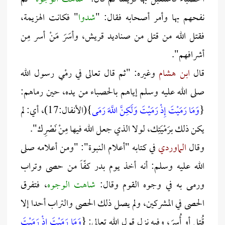
نفحهم بها وأمر أصحابه فقال: "
شدوا
" فكانت الهزيمة،
فقتل الله من قتل من صناديد قريش، وأسَرَ مَنْ أسر مِن
أشرافهم".
قال
ابن هشام
وغيره: "ثم قال تعالى في رمْي رسول الله
صلى الله عليه وسلم إياهم بالحصباء من يده، حين رماهم:
{
وَمَا رَمَيْتَ إِذْ رَمَيْتَ وَلَكِنَّ اللَّهَ رَمَى
}(الأنفال:17)، أي: لم
يكن ذلك برَمْيَتِك، لولا الذي جعل الله فيها مِنْ نَصْرِك".
وقال
الماوردي
في كتابه "أعلام النبوة": "ومن أعلامه صلى
الله عليه وسلم: أنه أخذ يوم بدر كفّاً من حصى وتراب
ورمى به في وجوه القوم وقال:
شاهت الوجوه
،
فتفرق
الحصى في المشركين، ولم يصل ذلك الحصى والتراب أحدا إلا
قُتِل أو أُسِرَ، وفيه نزل قول الله تعالى: {
وَمَا رَمَيْتَ إِذْ رَمَيْتَ