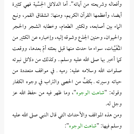
وأفعاله وشريعته من آياته". أما الدلائل الحِسِّية فهي كثيرة
أيضا، وأعظمها القرآن الكريم، ومنها: انشقاق القمر، ونبع
الماء بين أصابعه، وتكثير الطعام، وخطابه الشجر والحجر
والحيوان، وحنين الجذع وشوقه إليه، وإخباره عن الكثير من
المُغَيَّبات، سواء ما حدث منها قبل بعثته أمْ بعدها، ووقعت
كما أخبر بها صلى الله عليه وسلم.. وكذلك من دلائل نبوته
صلوات الله وسلامه عليه: رميه ـ في مواقف متعددة من
حياته وسيرته ـ بكفٍّ من الحصى والتراب في وجوه الكفار
وقوله: "
شاهت الوجوه
"، وما ظهر فيه من حفظ الله عز
وجل له.
ومن هذه المواقف والأحداث التي قال النبي صلى الله عليه
وسلم فيها: "
شاهت الوجوه
":