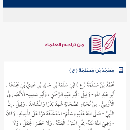
ابن رجب الحنبلي - عبد الرحمن بن أحمد بن رجب الحنبلي
من تراجم العلماء
مُحَمَّدُ بْنُ مَسْلَمَةَ ( ع )
مُحَمَّدُ بْنُ مَسْلَمَةَ ( ع ) ابْنِ سَلَمَةَ بْنِ خَالِدِ بْنِ عَدِيِّ بْنِ مَجْدَعَةَ .
أَبُو عَبْدِ اللَّهِ - وَقِيلَ : أَبُو عَبْدِ الرَّحْمَنِ ، وَأَبُو سَعِيدٍ- الْأَنْصَارِيُّ
الْأَوْسِيُّ . مِنْ نُجَبَاءِ الصَّحَابَةِ شَهِدَ بَدْرًا وَالْمَشَاهِدَ . وَقِيلَ : إِنَّ
النَّبِيَّ - صَلَّى اللَّهُ عَلَيْهِ وَسَلَّمَ- اسْتَخْلَفَهُ مَرَّةً عَلَى الْمَدِينَةِ . وَكَانَ