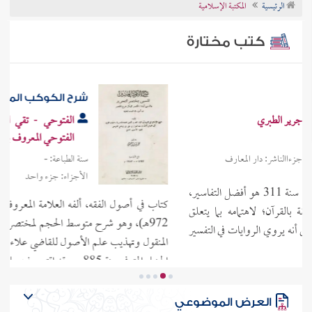
الرئيسية
المكتبة الإسلامية
تراجم الأعلام
كتب مختارة
شرح الكوكب المنير
الفتوحي - تقي الدين أبو البقاء محمد بن أحمد
الفتوحي المعروف بابن النجار
سنة الطباعة: -
الأجزاء: جزء واحد
الناشر: مطبعة السنة المحمدية
كتاب في أصول الفقه، ألفه العلامة المعروف بابن النجار الحنبلي (المتوفى:
972هـ)، وهو شرح متوسط الحجم لمختصره الذي اختصر فيه كتاب تحرير
المنقول وتهذيب علم الأصول للقاضي علاء الدين علي بن سليمان المرداوي
الحنبلي المتوفى سنة 885هـ، وقد اقتصر فيه على قول الأكثر عند الحنابلة، وربما
ذكر قولًا آخر في المسألة لفائدة.