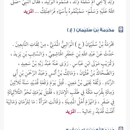
وَغَيْرُهُ ، عَنِ الزُّهْرِيِّ ، عَنْ سَعِيدِ بْنِ الْمُسَيَّبِ ، عَنْ عُمَرَ قَالَ :
وُلِدَ لِأَخِي أُمِّ سَلَمَةَ وَلَدٌ ، فَسَمَّوْهُ الْوَلِيدَ ، فَقَالَ النَّبِيُّ -صَلَّى
اللَّهُ عَلَيْهِ وَسَلَّمَ- سَمَّيْتُمُوهُ بِأَسْمَاءِ فَرَاعِنَتِكُ ...
المزيد
مَخْرَمَةُ بْنُ سُلَيْمَانَ ( ع )
مَخْرَمَةُ بْنُ سُلَيْمَانَ ( ع ) الْوَالِبِيُّ الْمَدَنِيُّ ، مِنْ ثِقَاتِ التَّابِعِينَ .
حَدَّثَ عَنْ عَبْدِ اللَّهِ بْنِ جَعْفَرٍ الْهَاشِمِيِّ ، وَالسَّائِبِ بْنِ يَزِيدَ ،
وَكُرَيْبٍ مَوْلَى ابْنِ عَبَّاسٍ . رَوَى عَنْهُ عَبْدُ رَبِّهِ بْنُ سَعِيدٍ ،
وَالضَّحَّاكُ بْنُ عُثْمَانَ ، وَمَالِكُ بْنُ أَنَسٍ وَعَبْدُ الرَّحْمَنِ بْنِ أَبِي
الزِّنَادِ . وَثَّقَهُ يَحْيَى بْنُ مَعِينٍ . قُتِلَ يَوْمَ وَقْعَةِ قُدَيْدٍ سَنَةَ ثَلَاثِينَ
وَمِائَةٍ بِقُرْبِ مَكَّةَ فِي طَلَبِ الْإِمَارَةِ ، فَقُتِلَ يَوْمَئِذٍ نَحْوُ الثَّلَاثِمِائَةٍ
فِي صَفَرٍ ، وَانْهَزَمَ أَهْلُ الْمَدِينَةِ ، وَقَالَتِ امْرَأَةٌ : مَا لِلزَّمَانِ وَمَالِيَهْ
أَفْنَتْ قُدَيْدُ رِجَالِيهْ ...
المزيد