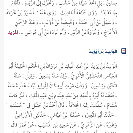
- رَضِيَ اللَّهُ عَنْهُ- مِمَّنِ اعْتَزَلَ الْفِتْنَةَ . وَلَا حَضَرَ الْجَمَلَ ، وَلَا
صِفِّينَ ; بَلِ اتَّخَذَ سَيْفًا مِنْ خَشَبٍ ، وَتَحَوَّلَ إِلَى الرَّبَذَةِ ، فَأَقَامَ
بِهَا مُدَيْدَةً . رَوَى جَمَاعَةَ أَحَادِيثَ . رَوَى عَنْهُ : الْمِسْوَرُ بْنُ مَخْرَمَةَ
، وَسَهْلُ بْنُ أَبِي حَثَمَةَ ، وَقَبِيصَةُ بْنُ ذُؤَيْبٍ ، وَعَبْدُ الرَّحْمَنِ
الْأَعْرَجُ ، وَعُرْوَةُ بْنُ الزُّبَيْرِ ، وَأَبُو بُرْدَةَ بْنُ أَبِي مُوسَى ...
المزيد
الْوَلِيدُ بْنُ يَزِيدَ
الْوَلِيدُ بْنُ يَزِيدَ ابْنُ عَبْدِ الْمَلِكِ بْنِ مَرْوَانَ بْنِ الْحَكَمِ الْخَلِيفَةُ أَبُو
الْعَبَّاسِ الدِّمَشْقِيُّ الْأُمَوِيُّ . وُلِدَ سَنَةَ تِسْعِينَ . وَقِيلَ : سَنَةَ
اثْنَتَيْنِ وَتِسْعِينَ . وَوَقْتَ مَوْتِ أَبِيهِ كَانَ لِلْوَلِيدِ نَيِّفَ عَشْرَةَ سَنَةً
، فَعَقَدَ لَهُ أَبَوْهُ بِالْعَهْدِ مِنْ بَعْدِ هِشَامِ بْنِ عَبْدِ الْمَلِكِ ، فَلَمَّا مَاتَ
هُشَامٌ ، سُلِّمَتْ إِلَيْهِ الْخِلَافَةُ . قَالَ أَحْمَدُ بْنُ حَنْبَلٍ فِي " مُسْنَدِهِ "
: حَدَّثَنَا أَبُو الْمُغِيرَةِ ، حَدَّثَنَا ابْنُ عَيَّاشٍ ، حَدَّثَنِي الْأَوْزَاعِيُّ