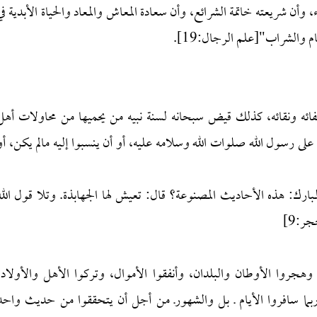
وأن شريعته خاتمة الشرائع، وأن سعادة المعاش والمعاد والحياة الأبدية في
م والشراب"[علم الرجال:19].
فائه ونقائه، كذلك قيض سبحانه لسنة نبيه من يحميها من محاولات أهل
ى رسول الله صلوات الله وسلامه عليه، أو أن ينسبوا إليه مالم يكن، أو
(الكفاية ص:80): "قيل لابن المبارك: هذه الأحاديث المصنوعة؟ قال: تعيش لها الجهابذة. وتلا قول الل
ر:9]
وهجروا الأوطان والبلدان، وأنفقوا الأموال، وتركوا الأهل والأولاد،
وربما سافروا الأيام ـ بل والشهورـ من أجل أن يتحققوا من حديث واحد