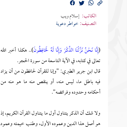
الكاتب:
إسلام ويب
التصنيف:
خواطـر دعوية
(
إِنَّا نَحْنُ نَزَّلْنَا الذِّكْرَ وَإِنَّا لَهُ لَحَافِظُونَ
)
.. هكذا أخبر الله
تعالى في كتابه، في الآية التاسعة من سورة الحجر.
قال ابن جرير الطبري: "وإنا للقرآن لحافظون من أن يزاد
فيه باطل ما، ليس منه، أو ينقص منه ما هو منه من
أحكامه وحدوده وفرائضه".
ولا شك أن الذكر يتناول أول ما يتناول القرآن الكريم، إذ
هو أصل هذا الدين وعموده الأول، وطنب خيمته وعمود فس