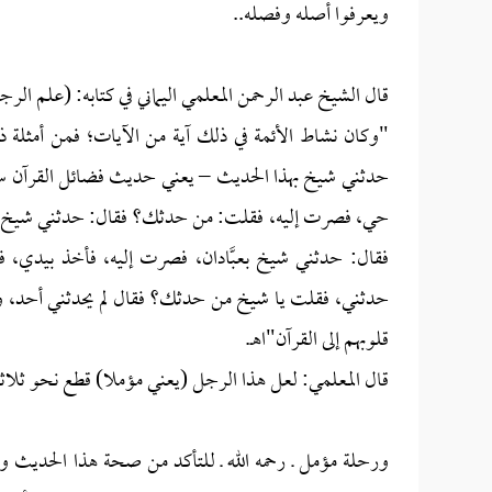
ويعرفوا أصله وفصله..
قال الشيخ عبد الرحمن المعلمي اليماني في كتابه: (علم الرجال و
"وكان نشاط الأئمة في ذلك آية من الآيات؛ فمن أمثلة 
حدثني شيخ بهذا الحديث – يعني حديث فضائل القرآن 
حي، فصرت إليه، فقلت: من حدثك؟ فقال: حدثني شيخ ب
فقال: حدثني شيخ بعبَّادان، فصرت إليه، فأخذ بيدي، ف
حدثني، فقلت يا شيخ من حدثك؟ فقال لم يحدثني أحد، ولك
قلوبهم إلى القرآن"اهـ.
قال المعلمي: لعل هذا الرجل (يعني مؤملا) قطع نحو ثلاثة
ورحلة مؤمل ـ رحمه الله ـ للتأكد من صحة هذا الحديث