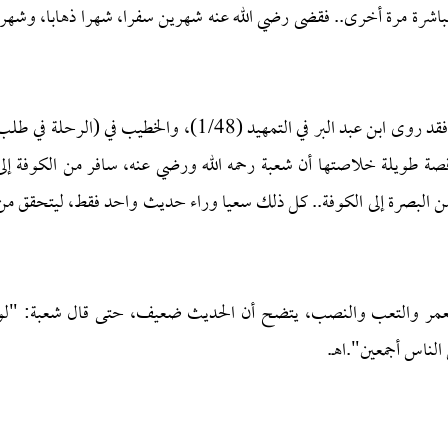
مباشرة مرة أخرى.. فقضى رضي الله عنه شهرين سفرا، شهرا ذهابا، وشهرا
ومثل هذا فعل شعبةُ بن الحجاج أبو بسطام الإمام الكبير، فقد روى ابن عبد البر في التمهيد (1/48)، والخطيب في (الرحلة في 
لإمام): قصة طويلة خلاصتها أن شعبة رحمه الله ورضي عنه، سافر من الكوفة إلى
ثم من البصرة إلى الكوفة.. كل ذلك سعيا وراء حديث واحد فقط، ليتحقق من
 والعمر والتعب والنصب، يتضح أن الحديث ضعيف، حتى قال شعبة: "لو
الناس أجمعين".اهـ.