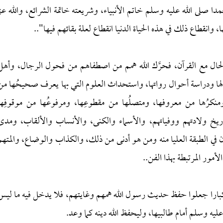
محمدا صلى الله عليه وسلم خاتم الأنبياء، وشريعته خاتمة الشرائع، والله عز
وانقطاع ذلك في هذه الحياة الدنيا انقطاع لعلة بقائهم فيها"..
 الحال مع القرآن، فحرَّك الله همم من اصطفاهم من فحول الرجال، وأهل
الها ودراسة أحوال رواتها، واستحداث العلوم التي بها يعرف صحيحُها من
 ومنكرُها من معروفها، ومتصلُها من مقطوعِها، ومرفوعُها من موقوفِها
ريخ ولادتهم ووفياتهم، والأسماء والكنى، والأنساب والألقاب، ومدى
ي الطبقة العليا منه ومن هو أدنى من ذلك، والكذاب والوضاع، والمتهم
ر المرتبطة بهذا الفن..
ما كبارا جعلوا حفظ حديث رسول الله همهم وغايتهم، فلا يدخل فيه ما ليس
 عليه وسلم أمام طالبيها، وليحفظ الله دينه كما وعد.