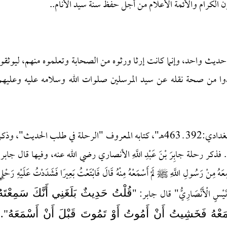
ون الكرام والأئمة الأعلام من أجل حفظ سنة سيد الأنام..
ديث واحد، وإنما كانت إرثا ورثوه من الصحابة وتعلموه منهم، ليوثقوا
وا من صحة نقله عن سيد المرسلين صلوات الله وسلامه عليه وعليهم
وقد ألف الإمام أبو بكر أحمد بن علي بن ثابت "الخطيب البغدادي:392 ـ 463هـ"، كتابه المعروف "الرحلة في طلب الحديث"، وذك
رحلة جابِرَ بْنَ عَبْدِ اللَّهِ الأنصاري رضي الله عنه، وفيها قال جابر:
ْ رَسُولِ اللَّهِ ﷺ لَمْ أَسْمَعْهُ مِنْهُ قَالَ فَابْتَعْتُ بَعِيرًا فَشَدَدْتُ عَلَيْهِ رَحْلِ
ْنُ أُنَيْسٍ الْأَنْصَارِيُّ" قال جابر: "
قُلْتُ حَدِيثٌ بَلَغَنِي أَنَّكَ سَمِعْتَهُ
عْهُ فَخَشِيتُ أَنْ أَمُوتُ أَوْ تَمُوتَ قَبْلَ أَنْ أَسْمَعَهُ"..