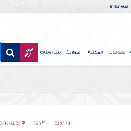
Indonesia
الصوتيات
المكتبة
المواريث
بنين وبنات
523
235570
7/07/2025