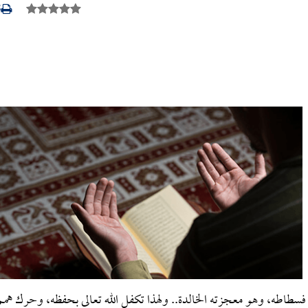
3
طاطه، وهو معجزته الخالدة.. ولهذا تكفل الله تعالى بحفظه، وحرك همم