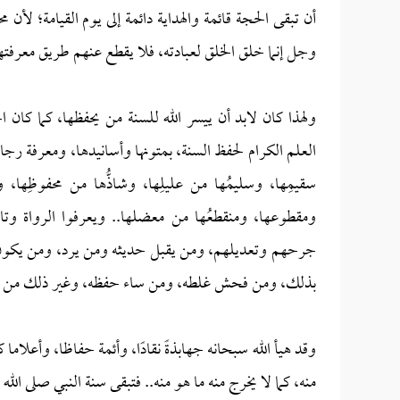
أن تبقى الحجة قائمة والهداية دائمة إلى يوم القيامة؛ لأن 
وجل إنما خلق الخلق لعبادته، فلا يقطع عنهم طريق معرفتها، 
ولهذا كان لابد أن ييسر الله للسنة من يحفظها، كما كان
العلم الكرام لحفظ السنة، بمتونها وأسانيدها، ومعرفة رج
سقيمِها، وسليمُها من عليلِها، وشاذُّها من محفوظِها،
ومقطوعها، ومنقطعُها من معضلها.. ويعرفوا الرواة وتا
جرحهم وتعديلهم، ومن يقبل حديثه ومن يرد، ومن يكون ف
بذلك، ومن فحش غلطه، ومن ساء حفظه، وغير ذلك من الأمو
وقد هيأ الله سبحانه جهابذةً نقادًا، وأئمة حفاظا، وأعلا
منه، كما لا يخرج منه ما هو منه.. فتبقى سنة النبي صلى الله