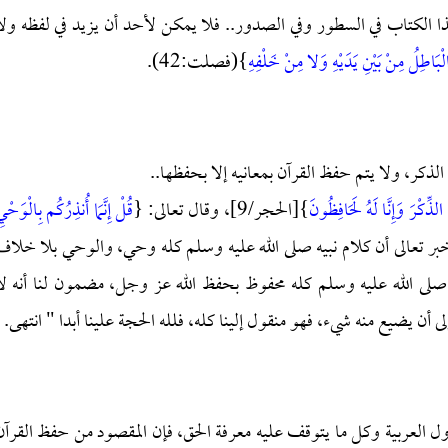
الكتاب في السطور وفي الصدور.. فلا يمكن لأحد أن يزيد في لفظه ولا
الْبَاطِلُ مِنْ بَيْنِ يَدَيْهِ وَلا مِنْ خَلْفِهِ
}(فصلت:42).
الذكر، ولا يتم حفظ القرآن بمعانيه إلا بحفظها..
َا الذِّكْرَ وَإِنَّا لَهُ لَحَافِظُونَ
}[الحجر/9]، وقال تعالى: {
قُلْ إِنَّمَا أُنذِرُكُم بِالْوَحْي
ياء/45].. فأخبر تعالى أن كلام نبيه صلى الله عليه وسلم كله وحي، والوحي بلا خلاف
ه صلى الله عليه وسلم كله محفوظ بحفظ الله عز وجل، مضمون لنا أنه لا
إلى أن يضيع منه شيء، فهو منقول إلينا كله، فلله الحجة علينا أبدا " انتهى.
تناول العربية وكل ما يتوقف عليه معرفة الحق، فإن المقصود من حفظ القرآن