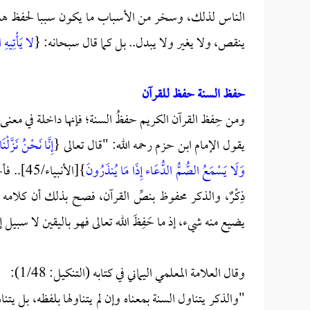
الناس لذلك، وسخر من الأسباب ما يكون سببا لحفظ هذا 
ينقص، ولا يغير ولا يبدل.. بل كما قال سبحانه: {
لا يَأْتِيهِ 
حفظ السنة حفظ للقرآن
ومن حِفظ القرآن الكريم حفظُ السنة؛ فإنها داخلة في معنى 
يقول الإمام ابن حزم رحمه الله: "قال تعالى {
إِنَّا نَحْنُ نَزَّلْن
وَلَا يَسْمَعُ الصُّمُّ الدُّعَاء إِذَا مَا يُنذَرُونَ
}[الأنب
ذِكْرٌ، والذكر محفوظ بنصِّ القرآن، فصح بذلك أن كلام
يضيع منه شيء، إذ ما حَفِظَ الله تعالى فهو باليقين لا سبيل 
وقال العلامة المعلمي اليماني في كتابه (التنكيل: 1/48):
"والذكر يتناول السنة بمعناه وإن لم يتناولها بلفظه، بل ي