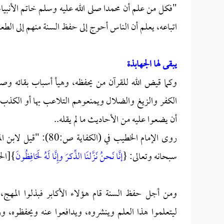
"فكل من علم أن محمدا صلى الله عليه وسلم خاتم الأنبياء، 
اتباعه، يعلم أن الناس أحوج إلى حفظ السنة منهم إلى الطعا
يبقى لها الجهابذة
وكما قيض الله للقرآن من يحفظه، وهيأ أسباب بقائه وص
الكفر والزيغ والضلال ويمنعوهم التلاعب بها أو الكذب عل
أن يضعوا عليه من الأحاديث ما لم يقله..
روى الإمام الخطيب في 
سبحانه وتعالى: {
إنَّا نَحنُ نَزَّلنَا الذِّكرَ وإِنَّا لَهُ لَحَافِظُونَ
}[الحج
ومن أجل حفظ السنة قام هؤلاء الأكابر فبذلوا المهج، 
ليتعلموا هذا العلم وينشروه، ويدافعوا عنه ويحفظوه، 