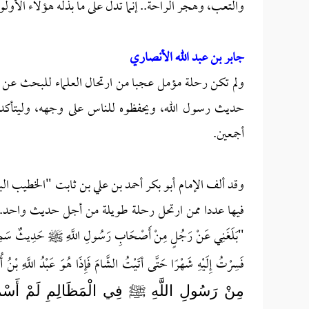
والتعب، وهجر الراحة.. إنما تدل على ما بذله هؤلاء الأول
جابر بن عبد الله الأنصاري
ولم تكن رحلة مؤمل عجبا من ارتحال العلماء للبحث عن ح
حديث رسول الله، ويحفظوه للناس على وجهه، وليتأكد
أجمعين.
فيها عددا ممن ارتحل رحلة طويلة من أجل حديث واحد.. فذكر 
"بَلَغَنِي عَنْ رَجُلٍ مِنْ أَصْحَابِ رَسُولِ اللَّهِ ﷺ حَدِيثٌ سَمِعَهُ مِن
فَسِرْتُ إِلَيْهِ شَهْرًا حَتَّى أتَيْتُ الشَّامَ فَإِذَا هُوَ عَبْدُ اللَّهِ ب
مِنْ رَسُولِ اللَّهِ
ﷺ
فِي الْمَظَالِمِ لَمْ أَسْمَ