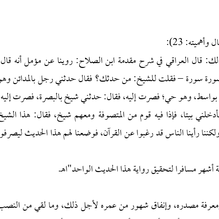
أهميته: 23):
ذلك: قال العراقي في شرح مقدمة ابن الصلاح: روينا عن مؤمل أنه قال:
سورة سورة – فقلت للشيخ: من حدثك؟ فقال حدثني رجل بالمدائن وهو
واسط، وهو حي؛ فصرت إليه، فقال: حدثني شيخ بالبصرة، فصرت إليه،
أدخلني بيتا، فإذا فيه قوم من المتصوفة ومعهم شيخ، فقال: هذا الشيخ
ننا رأينا الناس قد رغبوا عن القرآن، فوضعنا لهم هذا الحديث ليصرفوا
 أشهر مسافرا لتحقيق رواية هذا الحديث الواحد"اهـ.
 ومعرفة مصدره، وإنفاق شهور من عمره لأجل ذلك، وما لقي من النصب