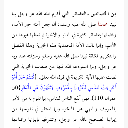
مِن الخصائص والفضائل التي أكرم الله الله عز وجل بها
نبينا
محمداً
صلى الله عليه وسلم: أن جعل أمته خير الأمم،
وفضلها بفضائل كثيرة في الدنيا والآخرة لم تعطها غيرها من
الأمم، وإنما نالت الأمة المحمدية هذه الخيرية وهذا الفضل
والتكريم لمكانة نبينا صلى الله عليه وسلم ومنزلته عند ربه
عز وجل، وبما استودعه الله فيها من صفات الخيرية التي
نصت عليها الآية الكريمة في قول الله تعالى: {
كُنتُمْ خَيْرَ أُمَّةٍ
أُخْرِجَتْ لِلنَّاسِ تَأْمُرُونَ بِالْمَعْرُوفِ وَتَنْهَوْنَ عَنِ الْمُنكَرِ
}(آل
عمران:110). فهي أنفع الناس للناس، بما تقوم به من الأمر
بالمعروف والنهي عن المنكر، وبما استقر في نفوسها من
إيمانها الصحيح بالله عز وجل، وتشرفها بإيمانها واتباعها