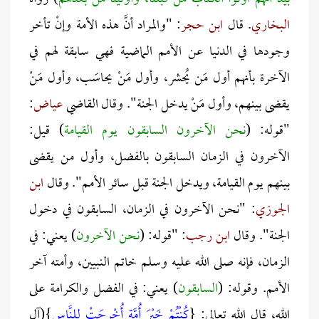
البخاري
. قال
ابن حجر
: "والمراد أنَّ هذه الأمة وإنْ تأخر
وجودها في الدنيا عن الأمم الماضية فهي سابقة لهم في
الآخرة بأنهم أول مَن يُحشر، وأول مَنْ يحاسَب، وأول مَنْ
يقضى بينهم، وأول مَنْ يدخل الجنة". وقال القاضي
عياض
:
"قوله: (
نحن الآخرون السابقون يوم القيامة
) قيل:
الآخرون في الزمان السابقون بالفضل، وأول من يقضى
بينهم يوم القيامة، ويدخل الجنة قبل سائر الأمم". وقال
ابن
الجوزي
: "نحن الآخرون في الزمان، السابقون في دخول
الجنة". وقال
ابن رجب
: "قوله: (
نحن الآخرون
) يعني: في
الزمان، فإنه صلى الله عليه وسلم خاتم النبيين، وأمته آخر
الأمم. وقوله: (
السابقون
) يعني: في الفضل والكرامة على
الله، قال الله تعالى: {
كُنْتُمْ خَيْرَ أُمَّةٍ أُخْرِجَتْ لِلنَّاسِ
}(آل