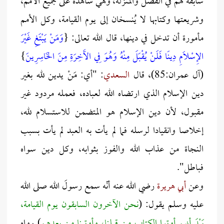
سابقة لهم في الفضل والمنزلة، وهي شاهدة على جميع الأمم،
وشريعتها وكتابها لا يُنسخان إلى يوم القيامة، وكل الأمم
مأمورة أن تدخل في دينها، قال الله تعالى: {
وَمَنْ يَبْتَغِ غَيْرَ
الإِسْلَامِ دِينًا فَلَنْ يُقْبَلَ مِنْهُ وَهُوَ فِي الآَخِرَةِ مِنَ الخَاسِرِينَ
}
(آل عمران:85)، قال
السعدي
: "أي: مَنْ يدين لله بغير
دين الإسلام الذي ارتضاه الله لعباده، فعمله مردود غير
مقبول، لأن دين الإسلام هو المتضمن للاستسلام لله،
إخلاصا وانقيادا لرسله فما لم يأت به العبد لم يأت بسبب
النجاة من عذاب الله والفوز بثوابه، وكل دين سواه
فباطل".
وعن
أبي هريرة
رضي الله عنه أنّه سمع رسولَ الله صلى الله
عليه وسلم يقول: (
نحن الآخرون السابقون يوم القيامة،
بَيْدَ أنهم أوتوا الكتاب من قبلنا، وأوتينا من بعدهم
) رواه