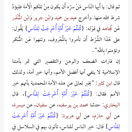
ثم قال: يا أَيها النَاس مَنْ سرّه أَن يكون مِنْ تلكم الْأمة فليؤدِّ
شرط الله منها. وأخرج
عبد بن حميد
و
ابْن جرير
وَ
ابْن الْمُنْذر
عَن
مُجاهد
في قوْله: {
كُنْتُمْ خَيْرَ أُمَّةٍ أُخْرِجَتْ لِلنَّاسِ
} يَقُول:
على هَذَا الشَّرْط أَن تأمروا بِالْمَعْروف، وتنهوا عَن الْمُنكر
وتؤمنوا بِاللَّه"..
إن فترات الضعف والوهن والتقصير التي تمر بأمتنا
الإسلامية لا ينفي أنها أفضل الأمم، وأنها خير أمة، ولذلك
قال
ابن كثير
: "يخبر تعالى عن هذه الأمة المحمدية بأنهم خير
الأمم فقال: {
كُنْتُمْ خَيْرَ أُمَّةٍ أُخْرِجَتْ لِلنَّاسِ
}، قال
البخاري
: حدثنا
محمد بن يوسف
، عن
سفيان
، عن
ميسرة
،
عن
أبي حازم
، عن
أبي هريرة
: {
كُنْتُمْ خَيْرَ أُمَّةٍ أُخْرِجَتْ
لِلنَّاسِ
} قال: خير الناس للناس، تأتون بهم في السلاسل في