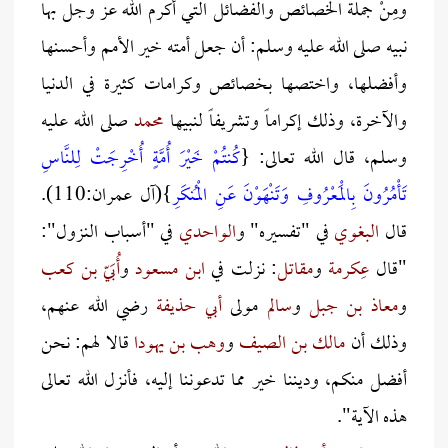
ومِنْ جملة الخصائص والفضائل التي أكرم الله عز وجل بها
نبيه صلى الله عليه وسلم: أن جعل أمته خير الأمم وأحسنها
وأفضلها، واختصها بخصائص وكرامات كثيرة في الدنيا
والآخرة، وذلك إكراماً وتشريفاً لنبيها
محمد
صلى الله عليه
وسلم، قال الله تعالى: {
كُنتُمْ خَيْرَ أُمَّةٍ أُخْرِجَتْ لِلنَّاسِ
تَأْمُرُونَ بِالْمَعْرُوفِ وَتَنْهَوْنَ عَنِ الْمُنكَرِ
}(آل عمران:110).
قال
البغوي
في "تفسيره" و
الواحدي
في "أسباب النزول":
"قال
عِكرمة
و
مقاتل
: نزلت في
ابن مسعود
و
أُبَيّ بن كعب
و
معاذ بن جبل
و
سالم
مولى
أبي حذيفة
رضي الله عنهم،
وذلك أن
مالك بن الصيف
و
وهب بن يهودا
قالا لهم: نحن
أفضل منكم، وديننا خير مما تدعوننا إليه، فأنزل الله تعالى
هذه الآية".