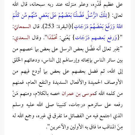
على عظيم قَدْرِه، وعلو منزلته عند ربه سبحانه، قال الله
تعالى: {
تِلْكَ الرُّسُلُ فَضَّلْنَا بَعْضَهُمْ عَلَى بَعْضٍ مِّنْهُم مَّن كَلَّمَ
اللّهُ وَرَفَعَ بَعْضَهُمْ دَرَجَاتٍ
}(البقرة: 253). قال
السمعانيّ
:
"{
وَرفع بَعضهم دَرَجَات
} يَعْنِي:
مُحَمَّدًا
". وقال
السعدي
:
"يخبر تعالى أنه فضَّل بعض الرسل على بعض بما خصهم من
بين سائر الناس بإيحائه وإرسالهم إلى الناس، ودعائهم الخَلق
إلى الله، ثم فضل بعضهم على بعض بما أودع فيهم من
الأوصاف الحميدة والأفعال السديدة والنفع العام، فمنهم
من كلمه الله ك
موسى
بن عمران
خصه بالكلام، ومنهم مَنْ
رفعه على سائرهم درجات، كنبينا صلى الله عليه وسلم
الذي اجتمع فيه من الفضائل ما تفرق في غيره، وجمع الله له
مِنَ المناقب ما فاق به الأولين والآخرين".