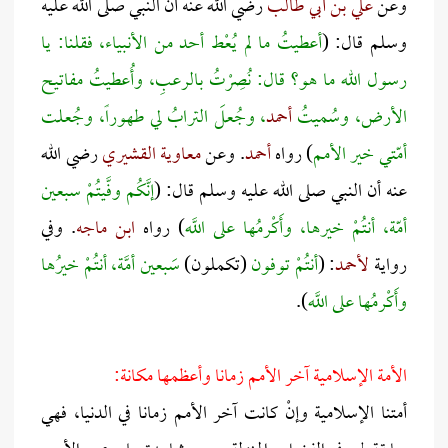
وعن
علي بن أبي طالب
رضي الله عنه أن النبي صلى الله عليه
وسلم قال: (
أعطيتُ ما لم يُعْط أحد من الأنبياء، فقلنا: يا
رسول الله ما هو؟ قال: نُصِرْتُ بالرعبِ، وأُعطيتُ مفاتيح
الأرض، وسُميتُ
أحمد
، وجُعلَ الترابُ لي طهوراً، وجُعلت
أمّتي خير الأمم
) رواه
أحمد
. وعن
معاوية القشيري
رضي الله
عنه أن النبي صلى الله عليه وسلم قال: (
إنَّكُم وفَّيتُمْ سبعين
أمّة، أنتُمْ خيرها، وأَكْرمُها على اللَّ
ه) رواه
ابن ماجه
. وفي
رواية
لأحمد
: (
أنتُمْ توفون
(تكملون)
سَبعين أمَّة، أنتُمْ خيرُها
وأَكْرمُها على اللَّه
).
الأمة الإسلامية آخر الأمم زمانا وأعظمها مكانة:
أمتنا الإسلامية وإنْ كانت آخر الأمم زمانا في الدنيا، فهي