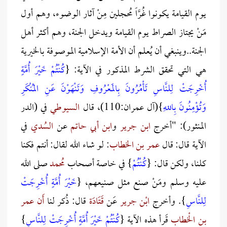
يوم القيامة يكونوا غُرَّاً مُحجلين مِنْ آثار الوضوء، وهم أول
مَنْ يجتاز الصراط يوم القيامة ويدخل الجنة، وهم أكثر أهل
الجنة..وينبغي أن يُعلم أن الأمة الإسلامية الموصوفة بالخيرية
هي التي تحقق الشرط المذكور في الآية: {
كُنْتُمْ خَيْرَ أُمَّةٍ
أُخْرِجَتْ لِلنَّاسِ تَأْمُرُونَ بِالمَعْرُوفِ وَتَنْهَوْنَ عَنِ المُنْكَرِ
وَتُؤْمِنُونَ بِاللهِ
}(آل عمران:110)، قال
السيوطي
في (الدر
المنثور): "أخرج
ابن جرير
و
ابن أبي حاتم
عن
السُدي
في
الآية قال: قال
عمر بن الخطاب
: لو شاء الله لقال: أنتم فكنا
كلنا، ولكن قال: {
كُنْتُمْ
} في خاصة أصحاب
مُحمد
صلى الله
عليه وسلم ومَنْ صنع مثل صنيعهم، {
خَيْرَ أُمَّةٍ أُخْرِجَتْ
لِلنَّاسِ
}. وأخرج
ابْن جرير
عَن
قَتَادَة
قال: ذُكر لنا
أَن عمر
بن الْخطاب
قَرأ هذه الآية {
كُنْتُمْ خَيْرَ أُمَّةٍ أُخْرِجَتْ لِلنَّاسِ
}