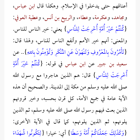
أعناقهم حتى يدخلوا في الإسلام. وهكذا قال
ابن عباس
،
و
مجاهد
، و
عكرمة
، و
عطاء
، و
الربيع بن أنس
، و
عطية العوفي
:
{
كُنْتُمْ خَيْرَ أُمَّةٍ أُخْرِجَتْ لِلنَّاسِ
} يعني: خير الناس للناس.
والمعنى: أنهم خير الأمم وأنفع الناس للناس، ولهذا قال:
{
تَأْمُرُونَ بِالمَعْرُوفِ وَتَنْهَوْنَ عَنِ المُنْكَرِ وَتُؤْمِنُونَ بِاللهِ
}.. عن
سعيد بن جبير
عن
ابن عباس
في قوله: {
كُنْتُمْ خَيْرَ أُمَّةٍ
أُخْرِجَتْ لِلنَّاسِ
} قال: هم الذين هاجروا مع رسول الله
صلى الله عليه وسلم من مكة إلى المدينة. والصحيح أن هذه
الآية عامة في جميع الأمة، كل قرن بحسبه، وخير قرونهم
الذين بعث فيهم رسول الله صلى الله عليه وسلم، ثم الذين
يلونهم، ثم الذين يلونهم، كما قال في الآية الأخرى:
{
وَكَذَلِكَ جَعَلْنَاكُمْ أُمَّةً وَسَطًا
} أي: خيارا {
لِتَكُونُوا شُهَدَاءَ