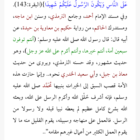
عَلَى النَّاسِ وَيَكُونَ الرَّسُولُ عَلَيْكُمْ شَهِيدًا
}(البقرة:143).
وفي مسند الإمام
أحمد
، وجامع
الترمذي
، وسنن
ابن ماجه
،
ومستدرك
الحاكم
، من رواية
حكيم بن معاوية بن حيدة
، عن
أبيه قال: قال رسول الله صلى الله عليه وسلم: (
أنتم توفون
سبعين أمة، أنتم خيرها، وأنتم أكرم على الله عز وجل
)، وهو
حديث مشهور، وقد حسنه الترمذي، ويروى من حديث
معاذ بن جبل
، و
أبي سعيد الخدري
نحوه.. وإنما حازت هذه
الأمة قصب السبق إلى الخيرات بنبيها
مُحَمَّد
صلى الله عليه
وسلم، فإنه أشرف خَلْق الله وأكرم الرسل على الله، وبعثه
الله بشرع كامل عظيم لم يعطه نبيا قبله ولا رسولا من
الرسل. فالعمل على منهاجه وسبيله، يقوم القليل منه ما لا
يقوم العمل الكثير من أعمال غيرهم مقامه"..