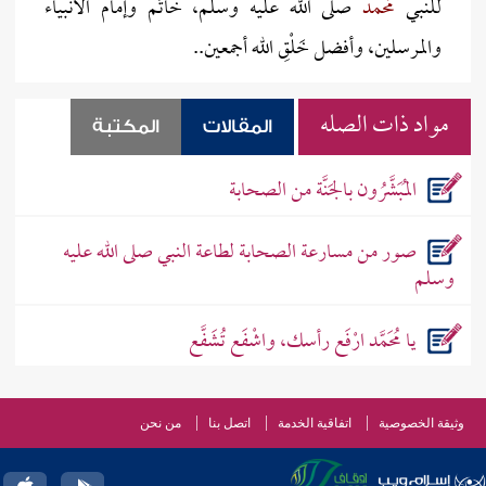
للنبي
مُحمد
صلى الله عليه وسلم، خاتَم وإمام الأنبياء
والمرسلين، وأفضل خَلْقِ الله أجمعين..
مواد ذات الصله
المقالات
المكتبة
المُبَشَّرُون بالجَنَّة من الصحابة
صور من مسارعة الصحابة لطاعة النبي صلى الله عليه
وسلم
يا مُحَمَّد ارْفَع رأسك، واشْفَع تُشَفَّع
وثيقة الخصوصية
اتفاقية الخدمة
اتصل بنا
من نحن