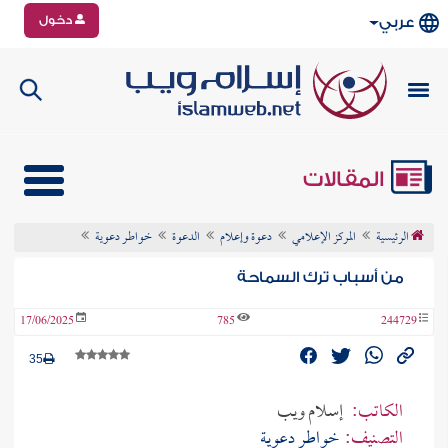
دخول
عربي
المقالات
الرئيسية
المركز الإعلامي
دعوة وإعلام
الدعوة
خواطـر دعوية
من أسباب ترك السماحة
17/06/2025
785
244729
35
الكاتب:
إسلام ويب
التصنيف:
خواطـر دعوية