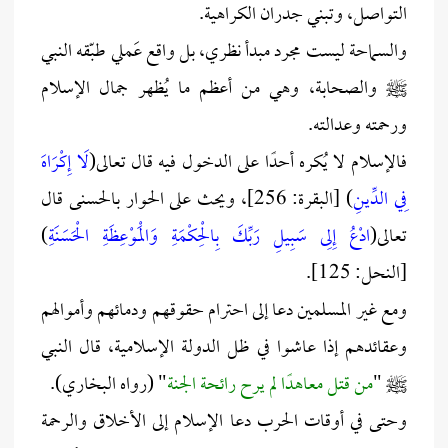
التواصل، وتبني جدران الكراهية.
والسماحة ليست مجرد مبدأ نظري، بل واقع عَملي طبّقه النبي
ﷺ والصحابة، وهي من أعظم ما يُظهر جمال الإسلام
ورحمته وعدالته.
فالإسلام لا يُكره أحدًا على الدخول فيه قال تعالى(
لَا إِكْرَاهَ
فِي الدِّينِ
) [البقرة: 256]، ويحث على الحوار بالحسنى قال
تعالى(
ادْعُ إِلِى سَبِيلِ رَبِّكَ بِالْحِكْمَةِ وَالْمَوْعِظَةِ الْحَسَنَةِ
)
[النحل: 125].
ومع غير المسلمين دعا إلى احترام حقوقهم ودمائهم وأموالهم
وعقائدهم إذا عاشوا في ظل الدولة الإسلامية، قال النبي
ﷺ "
من قتل معاهدًا لم يرح رائحة الجنة
" (رواه البخاري).
وحتى في أوقات الحرب دعا الإسلام إلى الأخلاق والرحمة