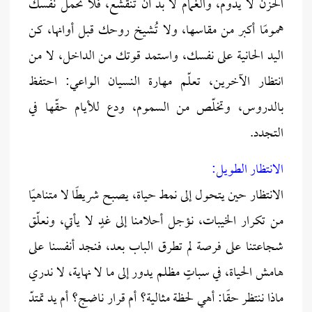
الحزن لا يدوم، والغمام لا بد أن تنقشع، فلا تحمل نفسك
همومًا أكبر من مقاسها، ولا تُشيخ روحك قبل أوانها، كن
اليد الحانية على نفسك، واستمد قوتك من الداخل، لا من
انتظار الآخرين، تعلّم مهارة النسيان الواعي: احتفظ
بالدروس، وتخلّص من السموم، ودع للأيام حقّها في
التجدد.
الانتظار الطويل:
الانتظار حين يتحول إلى نمط حياة، يصبح شريطًا لا متناهيًا
من تكرار الخيبات، نؤجل أحلامنا إلى غدٍ لا يأتي، ونعلّق
شجاعتنا على فرصة لم تطرق الباب بعد، فنجد أنفسنا على
هامش الحياة، في سباتٍ مظلم يدور إلى ما لا نهاية، لا ندري
ماذا ننتظر حقًا: أهي لحظة مثالية؟ أم قرار ناضج؟ أم يد تمتدّ