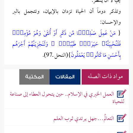
يحيا لا أن ينتظر.
وتذكر دوماً أن الحياة تزدان بالإيمان، وتتجمل بالبر
والإحسان:
{
مَنْ عَمِلَ صَـٰلِحًۭا مِّن ذَكَرٍ أَوْ أُنثَىٰ وَهُوَ مُؤْمِنٌۭ
فَلَنُحْيِيَنَّهُۥ حَيَوٰةًۭ طَيِّبَةًۭ ۖ وَلَنَجْزِيَنَّهُمْ أَجْرَهُم
بِأَحْسَنِ مَا كَانُوا۟ يَعْمَلُونَ
}(النحل ــ97).
مواد ذات الصله
المقالات
المكتبة
العمل الخيري في الإسلام.. حين يتحول العطاء إلى صناعة
للحياة
التعالُم…جهل يرتدي ثوب العلم