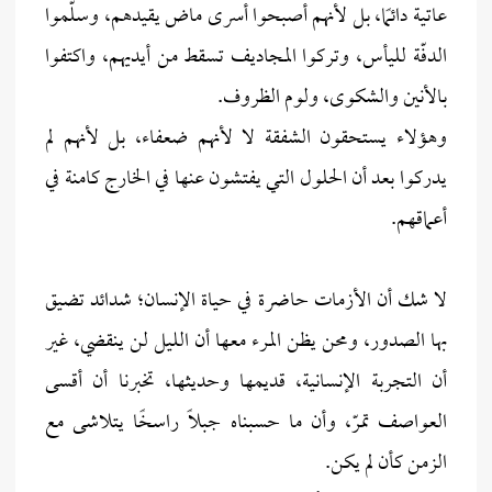
عاتية دائمًا، بل لأنهم أصبحوا أسرى ماض يقيدهم، وسلّموا
الدفّة لليأس، وتركوا المجاديف تسقط من أيديهم، واكتفوا
بالأنين والشكوى، ولوم الظروف.
وهؤلاء يستحقون الشفقة لا لأنهم ضعفاء، بل لأنهم لم
يدركوا بعد أن الحلول التي يفتشون عنها في الخارج كامنة في
أعماقهم.
لا شك أن الأزمات حاضرة في حياة الإنسان؛ شدائد تضيق
بها الصدور، ومحن يظن المرء معها أن الليل لن ينقضي، غير
أن التجربة الإنسانية، قديمها وحديثها، تخبرنا أن أقسى
العواصف تمرّ، وأن ما حسبناه جبلًا راسخًا يتلاشى مع
الزمن كأن لم يكن.