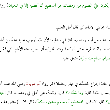
يكون عليَّ الصوم من رمضان، فما أستطيع أن أقضيه إلا في شعبان
) رواه
 يحاكي الأداء، كما قال أهل العلم.
عليه من أيام رمضان، فلا شيء عليه؛ لأن الله أوجب عليه عدةً من أيام
اء، ولكنه فرط حتى أدركه الموت، فلوليه أن يصوم عنه الأيام التي تمكن
يام، صام عنه وليه
) متفق عليه.
لة الجماع المتعمَّد في نهار رمضان؛ لما رواه
أبو هريرة
رضي الله عنه، أن
رسول الله! قال:
وما شأنك؟
قال: وقعتُ على أهلي في رمضان، قال:
تجد
ن؟
قال: لا، قال:
فتستطيع أن تطعم ستين مسكينًا
، قال: لا ...) متفق عليه.