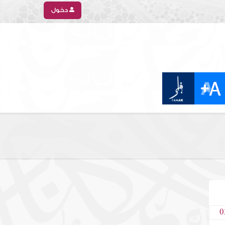
دخول
0