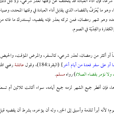
دة شرعاً، فإن أداء العبادة قد يتخلف عن وقتها لعذر شرعي، ولأجل ذلك
هو ما يُعْرَفُ بالقضاء، الذي يقابل أداء العبادة في وقتها المحدد، وصيام
دد وهو شهر رمضان، فمن تركه بعذر فإنه يقضيه، ليستدرك ما فاته من
فارة والفِدْيَة في الصوم.
ماً أو أكثر من رمضان، لعذر شرعي، كالسفر، والمرض المؤقت، والحيض،
أو على سفر فعدة من أيام أخر
} (البقرة:184)، وقول
عائشة
رضي الله
ولا نؤمر بقضاء الصلاة
) رواه
مسلم
.
ا، فإن أفطر جميع الشهر لزمه جميع أيامه، سواء أكانت ثلاثين أم تسعة
م؛ لأنه أبرأ للذمة وأسبق إلى الخير، وله أن يؤخره، بشرط أن يقضيه قبل