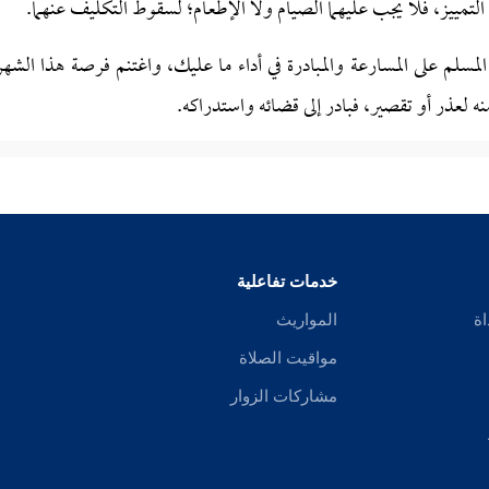
دم التمييز، فلا يجب عليهما الصيام ولا الإطعام؛ لسقوط التكليف عنهما.
سلم على المسارعة والمبادرة في أداء ما عليك، واغتنم فرصة هذا الشهر
 لعذر أو تقصير، فبادر إلى قضائه واستدراكه.
خدمات تفاعلية
اة
المواريث
مواقيت الصلاة
مشاركات الزوار