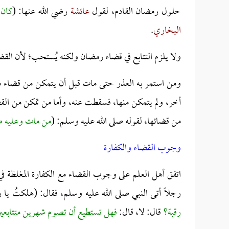
حلول رمضان القادم، لقول
عائشة
رضي الله عنها: (
كان 
البخاري
.
ولا يلزم التتابع في قضاء رمضان ولكنه يُستحب؛ لأن القضاء
ومن استمر به العذر حتى مات قبل أن يتمكن من قضاء ما 
أخر، ولم يتمكن منها، فسقطت عنه، وأما من تمكن من القض
من قضائها، لقوله صلى الله عليه وسلم: (
من مات وعليه ص
وجوب القضاء والكفارة
اتفق أهل العلم على وجوب القضاء مع الكفارة المغلظة في حا
رجلاً أتى النبي صلى الله عليه وسلم، فقال: (هلكتُ يا 
رقبة؟
قال: لا، قال:
فهل تستطيع أن تصوم شهرين متتابعي