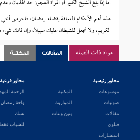
أما إذا بلغ الشيخ الكبير أو المرأة العجوز حدَّ الهذيان وع
هذه أهم الأحكام المتعلقة بقضاء رمضان، فاحرص أخي الم
الكريم، ولا تجعل للشيطان عليك سبيلاً، وإن فاتك شيء منه
مواد ذات الصله
المقالات
المكتبة
محاور رئيسية
محاور فرعية
موسوعات
المكتبة
الرحمة المهد
صوتيات
المواريث
واحة رمضان
مقالات
بنين وبنات
نسك
فتاوى
للشباب فقط
استشارات