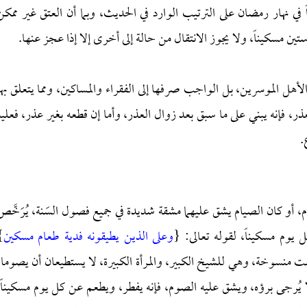
 نهار رمضان على الترتيب الوارد في الحديث، وبما أن العتق غير ممكن
ن مسكيناً، ولا يجوز الانتقال من حالة إلى أخرى إلا إذا عجز عنها.
أهل الموسرين، بل الواجب صرفها إلى الفقراء والمساكين، ومما يتعلق بها
ذر، فإنه يبني على ما سبق بعد زوال العذر، وأما إن قطعه بغير عذر، فعليه
.
يام، أو كان الصيام يشق عليهما مشقة شديدة في جميع فصول السَنة، يُرَخَّص
ل يوم مسكيناً، لقوله تعالى: {
وعلى الذين يطيقونه فدية طعام مسكين
}
ست منسوخة، وهي للشيخ الكبير، والمرأة الكبيرة، لا يستطيعان أن يصوما،
ا يُرجى برؤه، ويشق عليه الصوم، فإنه يفطر، ويطعم عن كل يوم مسكيناً.