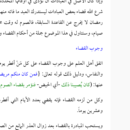
وإذا كان الأصل في العبادات أن تؤدى في أوقاتها المحد
شرع الله قضاء بعض العبادات ليستدرك العبد ما فاته منها، و
رمضان لا يخرج عن القاعدة السابقة، فالصوم له وقت مح
صيام، وسنتاول في هذا الموضوع جملة من أحكام القضاء والك
وجوب القضاء
اتفق أهل العلم على وجوب القضاء على كل مَنْ أفطر يو
والنفاس، ودليل ذلك قوله تعالى: {
فمن كان منكم مريضا 
عنها: (
كان يُصيبنا ذلك
-أي الحيض-
فنؤمر بقضاء الصوم، 
وكل من لزمه القضاء فإنه يقضي بعدد الأيام التي أفطره
وعشرين يوماً.
ويستحب المبادرة بالقضاء بعد زوال العذر المانع من الصو