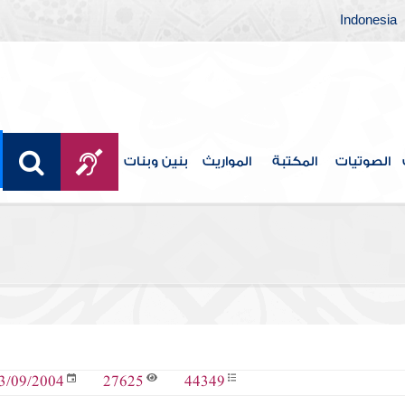
Indonesia
الصوتيات
المكتبة
المواريث
بنين وبنات
27625
44349
3/09/2004