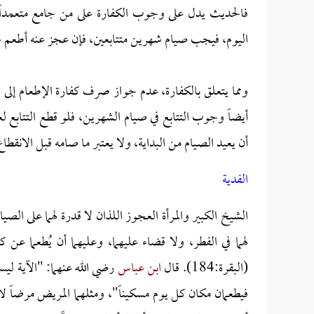
فالحديث يدل على وجوب الكفارة على من جامع متعمداً في
اليوم، فيجب صيام شهرين متتابعين، فإن عجز عنه أطعم ستي
ومما يتعلق بالكفارة، عدم جواز صرف كفارة الإطعام إلى ال
أيضاً وجوب التتابع في صيام الشهرين، فلو قطع التتابع لع
أن يعيد الصيام من البداية، ولا يعتبر ما صامه قبل الانقطاع
الفدية
الشيخ الكبير والمرأة العجوز اللذان لا قدرة لهما على الص
لهما في الفطر، ولا قضاء عليهما، وعليهما أن يُطعما عن ك
(البقرة:184). قال
ابن عباس
رضي الله عنهما: "الآية لي
فيطعمان مكان كل يوم مسكيناً"، ومثلهما المريض مرضاً ل