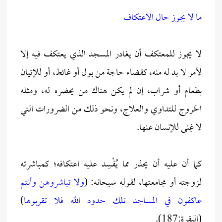
ما لا يجوز حال الاعتكاف
لا يجوز للمعتكف أن يغادر المسجد الذي يعتكف فيه إلا
لأمر لا بد له منه، كقضاء حاجة من بول أو غائط، أو للإتيان
بطعام أو شراب، إن لم يكن هناك من يحضره له، ومثله
الخروج للتداوي والعلاج، ونحو ذلك من الضرورات التي
لا غِنى للإنسان عنها.
كما أن عليه أن يحذر مما يُفْسِد عليه اعتكافه؛ كمباشرته
لزوجته أو مجامعتها، لقوله سبحانه: (
ولا تباشروهن وأنتم
عاكفون في المساجد تلك حدود الله فلا تقربوها
)
(البقرة:187).