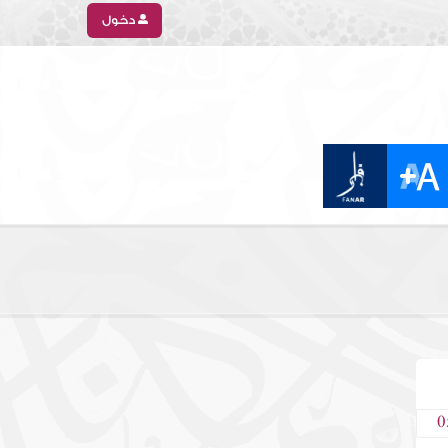
دخول
0