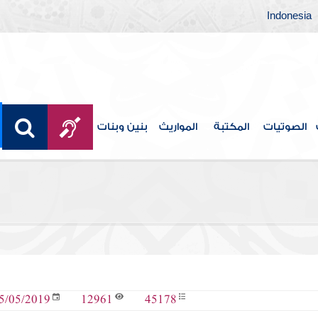
Indonesia
الصوتيات
المكتبة
المواريث
بنين وبنات
12961
45178
5/05/2019