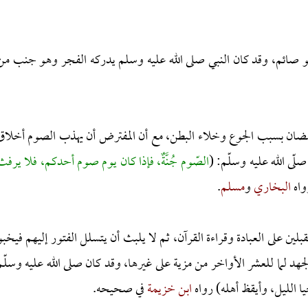
 صائم، وقد كان النبي صلى الله عليه وسلم يدركه الفجر وهو جنب من
ضان بسبب الجوع وخلاء البطن، مع أن المفترض أن يهذب الصوم أخلاق
لّى الله عليه وسلّم: (
الصّوم جُنَّةٌ، فإذا كان يوم صوم أحدكم، فلا يرفث
واه
البخاري
و
مسلم
.
بلين على العبادة وقراءة القرآن، ثم لا يلبث أن يتسلل الفتور إليهم فيخبو
د لما للعشر الأواخر من مزية على غيرها، وقد كان صلى الله عليه وسلّم
ا الليل، وأيقظ أهله) رواه
ابن خزيمة
في صحيحه.