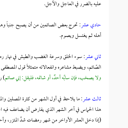
عليه بالضرر في العاجل والآجل.
حادي عشر
: تحرج بعض الصائمين من أن يصبح جنباً وهو
أهله ثم يغتسل ويصوم.
ثاني عشر
: سوء الخلق وسرعة الغضب والطيش في نهار رم
الصّائم، ويضبط مشاعره وانفعالاته متمثلاً قول المصطفى ص
ولا يصخب، فإن سابَّه أحدٌ، أو شاتمه، فليقل: إني صائم
) ر
ثالث عشر
: ما يلاحظ في أول الشهر من كثرة المصلين والمق
هذا الحماس في آخر الشهر الذي يفترض أن يضاعف فيه الجه
(إذا دخل العشر الأواخر من شهر رمضات شدَّ المئزر، وأحي