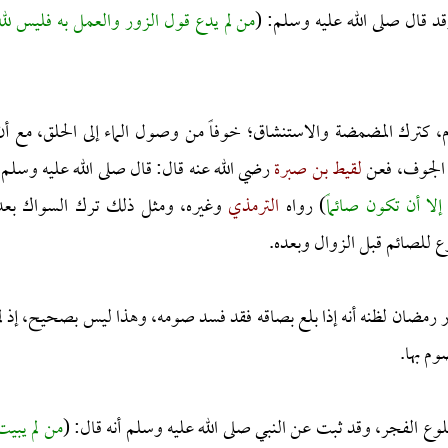
قد قال صلى الله عليه وسلم: (
من لم يدع قول الزور والعمل به فليس لله
، كترك المضمضة والاستنشاق؛ خوفاً من وصول الماء إلى الحلق، مع أن
لى الجوف، فعن
لقيط بن صبرة
رضي الله عنه قال: قال صلى الله عليه وسلم:
لا أن تكون صائماً
) رواه
الترمذي
وغيره، ومثل ذلك ترك السواك بعد
ع للصائم قبل الزوال وبعده.
ر رمضان لظنه أنه إذا بلع بصاقه فقد فسد صومه، وهذا ليس بصحيح، إذ لم
وم بها.
وع الفجر، وقد ثبت عن النبي صلى الله عليه وسلم أنه قال: (
من لم يبيت