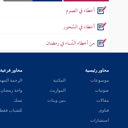
أخطاء في الصوم
أخطاء في السّحور
من أخطاء النّساء في رمضان
محاور رئيسية
محاور فرعية
موسوعات
المكتبة
الرحمة المهد
صوتيات
المواريث
واحة رمضان
مقالات
بنين وبنات
نسك
فتاوى
للشباب فقط
استشارات