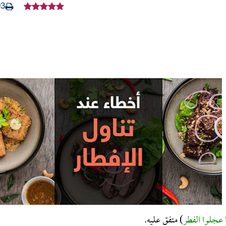
93
 عجلوا الفطر
) متفق عليه.