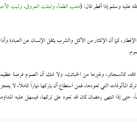
له عليه وسلم إذا أفطر قال: (
ذهب الظمأ، وابتلت العروق، وثبت الأجر
فطار، كما أن الإكثار من الأكل والشرب يثقل الإنسان عن العبادة وأداء
وم.
 الله، كالسجائر، وغيرها من الخبائث، ولا شك أن الصوم فرصة عظيمة
المألوفات التي تعودها، فمن استطاع أن يتركها نهاراً كاملاً، لا يعجزه
اً، حتى إذا انتهى رمضان كان قد تعود على تركها، فيسهل عليه المداومة