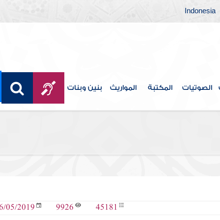
Indonesia
الصوتيات
المكتبة
المواريث
بنين وبنات
9926
45181
6/05/2019