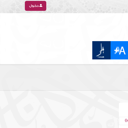
دخول
0