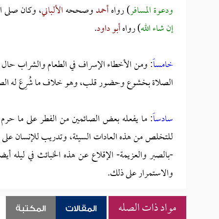
ودعوة المسافر
) رواه
أحمد
وصححه
الألباني
، وكان صلى ال
إن شاء الله
) رواه
أبو داود
.
خامساً
: ومن الأخطاء الإسراف في الطعام والشراب حال الإ
الصلاة بخشوع وحضور قلب، وهو خلاف ما شُرِعَ له الص
سادساً
: ما يفعله بعض الصائمين من الفطر على ما حرم
للتخلص من هذه العادات السيئة، وتدريب للإنسان على ترك 
-بالصبر والعزيمة- الإقلاع عن هذه الخبائث في ليله أيض
والاستمرار على ذلك.
مواد ذات الصله
المقالات
المكتبة