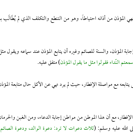
 المؤذن من أذانه احتياطاً، وهو من التنطع والتكلف الذي لم يُطَالَب به
بة المؤذن، والسنة للصائم وغيره أن يتابع المؤذن عند سماعه ويقول مثل
سمعتم النّداء فقولوا مثل ما يقول المؤذن
) متفق عليه.
ل يتابعه مع مواصلة الإفطار، حيث لم يرد نهي عن الأكل حال متابعة المؤذن
إفطار، مع أن هذا الموطن من مواطن إجابة الدعاء، ومن الغبن والحرمان
 الله عليه وسلم: (
ثلاث دعوات لا ترد: دعوة الوالد، ودعوة الصائم،